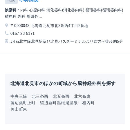
病院
診療科：
内科 心療内科 消化器科(消化器内科) 循環器科(循環器内科)
精神科 外科 整形外...
〒0900043 北海道北見市北3条西4丁目2番地
0157-23-5171
JR石北本線北見駅及び北見バスターミナルより西方へ徒歩約5分
北海道北見市のほかの町域から脳神経外科を探す
中央三輪
北三条西
北五条西
北六条東
留辺蘂町上町
留辺蘂町温根湯温泉
相内町
美山町東