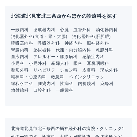
北海道北見市北三条西からほかの診療科を探す
一般内科
循環器内科
心臓・血管外科
消化器内科
消化器外科(食道・胃・大腸)
消化器外科(肝胆膵)
呼吸器内科
呼吸器外科
神経内科
脳神経外科
腎臓内科
泌尿器科
代謝・内分泌内科
乳腺外科
血液内科
アレルギー・膠原病科
感染症内科
小児科
小児外科
産婦人科
眼科
耳鼻咽喉科
整形外科
リハビリテーション科
皮膚科
形成外科
精神科・心療内科
救急科
ペインクリニック
緩和ケア科
腫瘍内科
性病科
内視鏡科
麻酔科
放射線科
口腔外科
一般歯科
北海道北見市北三条西の脳神経外科の病院・クリニック1
件の一覧です。診療科、土曜・日曜診療、予防接種など