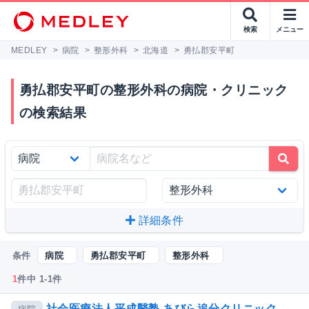
検索
メニュー
MEDLEY
>
病院
>
整形外科
>
北海道
>
勇払郡安平町
勇払郡安平町の整形外科の病院・クリニック
の検索結果
詳細条件
条件
病院
勇払郡安平町
整形外科
1
件中 1-1件
社会医療法人平成醫塾 あびら追分クリニック