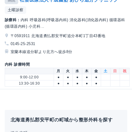
病院
土曜診察
診療科：
内科 呼吸器科(呼吸器内科) 消化器科(消化器内科) 循環器科
(循環器内科) 小児科...
〒0591911 北海道勇払郡安平町追分本町1丁目43番地
0145-25-2531
室蘭本線追分駅より北方へ徒歩8分
内科 診療時間
月
火
水
木
金
土
日
祝
9:00-12:00
●
●
●
●
●
13:30-16:30
●
●
●
●
●
北海道勇払郡安平町の町域から整形外科を探す