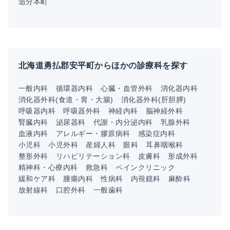
追分本町
北海道勇払郡安平町からほかの診療科を探す
一般内科
循環器内科
心臓・血管外科
消化器内科
消化器外科(食道・胃・大腸)
消化器外科(肝胆膵)
呼吸器内科
呼吸器外科
神経内科
脳神経外科
腎臓内科
泌尿器科
代謝・内分泌内科
乳腺外科
血液内科
アレルギー・膠原病科
感染症内科
小児科
小児外科
産婦人科
眼科
耳鼻咽喉科
整形外科
リハビリテーション科
皮膚科
形成外科
精神科・心療内科
救急科
ペインクリニック
緩和ケア科
腫瘍内科
性病科
内視鏡科
麻酔科
放射線科
口腔外科
一般歯科