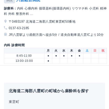
病院
診療科：
内科 心療内科 循環器科(循環器内科) リウマチ科 小児科 精神
科 外科 整形外科 ...
〒0493197 北海道二海郡八雲町東雲町50番地
0137-63-2185
JR八雲駅より函館方面へ徒歩5分 / 道央自動車道八雲ICより10分
内科 診療時間
月
火
水
木
金
土
日
祝
8:45-11:00
●
●
●
●
●
13:00-15:00
●
北海道二海郡八雲町の町域から麻酔科を探す
東雲町