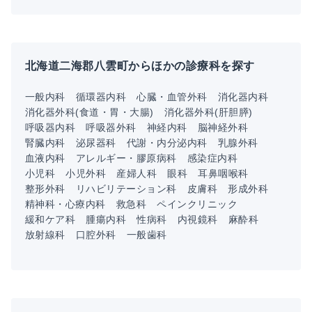
北海道二海郡八雲町からほかの診療科を探す
一般内科
循環器内科
心臓・血管外科
消化器内科
消化器外科(食道・胃・大腸)
消化器外科(肝胆膵)
呼吸器内科
呼吸器外科
神経内科
脳神経外科
腎臓内科
泌尿器科
代謝・内分泌内科
乳腺外科
血液内科
アレルギー・膠原病科
感染症内科
小児科
小児外科
産婦人科
眼科
耳鼻咽喉科
整形外科
リハビリテーション科
皮膚科
形成外科
精神科・心療内科
救急科
ペインクリニック
緩和ケア科
腫瘍内科
性病科
内視鏡科
麻酔科
放射線科
口腔外科
一般歯科