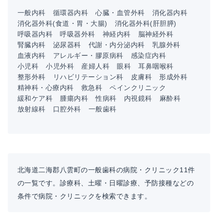
一般内科
循環器内科
心臓・血管外科
消化器内科
消化器外科(食道・胃・大腸)
消化器外科(肝胆膵)
呼吸器内科
呼吸器外科
神経内科
脳神経外科
腎臓内科
泌尿器科
代謝・内分泌内科
乳腺外科
血液内科
アレルギー・膠原病科
感染症内科
小児科
小児外科
産婦人科
眼科
耳鼻咽喉科
整形外科
リハビリテーション科
皮膚科
形成外科
精神科・心療内科
救急科
ペインクリニック
緩和ケア科
腫瘍内科
性病科
内視鏡科
麻酔科
放射線科
口腔外科
一般歯科
北海道二海郡八雲町の一般歯科の病院・クリニック11件
の一覧です。診療科、土曜・日曜診療、予防接種などの
条件で病院・クリニックを検索できます。