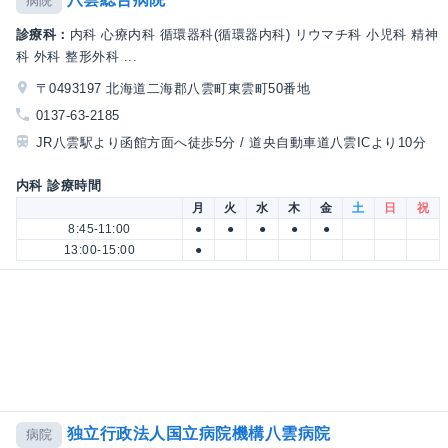
病院
診療科：
内科 心療内科 循環器科(循環器内科) リウマチ科 小児科 精神
科 外科 整形外科 ...
〒0493197 北海道二海郡八雲町東雲町50番地
0137-63-2185
JR八雲駅より函館方面へ徒歩5分 / 道央自動車道八雲ICより10分
内科 診療時間
月
火
水
木
金
土
日
祝
8:45-11:00
●
●
●
●
●
13:00-15:00
●
独立行政法人国立病院機構八雲病院
病院