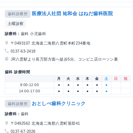
医療法人社団 祐和会 はねだ歯科医院
歯科診療所
土曜診察
診療科：
歯科 小児歯科
〒0493107 北海道二海郡八雲町本町234番地
0137-63-2418
JR八雲駅より長万部方面へ徒歩5分。コンビニ店ローソン裏
歯科 診療時間
月
火
水
木
金
土
日
祝
9:00-12:00
●
●
●
●
●
●
14:00-17:00
●
●
●
●
●
●
おとしべ歯科クリニック
歯科診療所
診療科：
歯科
〒0492562 北海道二海郡八雲町落部41
0137-67-2026