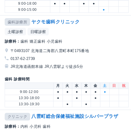
9:00-18:00
●
●
●
●
9:00-15:00
●
ヤクモ歯科クリニック
歯科診療所
土曜診察
日曜診察
診療科：
歯科 矯正歯科 小児歯科
〒0493107 北海道二海郡八雲町本町175番地
0137-62-2739
JR北海道函館本線 JR八雲駅より徒歩5分
歯科 診療時間
月
火
水
木
金
土
日
祝
9:00-12:00
●
●
●
●
●
●
13:30-18:00
●
●
●
13:30-19:30
●
●
八雲町総合保健福祉施設シルバープラザ
クリニック
診療科：
内科 小児科 歯科