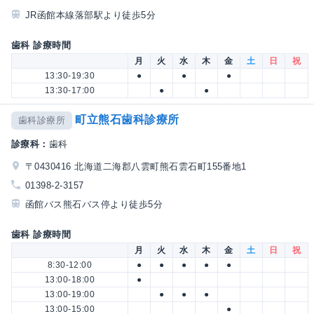
JR函館本線落部駅より徒歩5分
歯科 診療時間
月
火
水
木
金
土
日
祝
13:30-19:30
●
●
●
13:30-17:00
●
●
町立熊石歯科診療所
歯科診療所
診療科：
歯科
〒0430416 北海道二海郡八雲町熊石雲石町155番地1
01398-2-3157
函館バス熊石バス停より徒歩5分
歯科 診療時間
月
火
水
木
金
土
日
祝
8:30-12:00
●
●
●
●
●
13:00-18:00
●
13:00-19:00
●
●
●
13:00-15:00
●