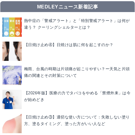
MEDLEYニュース新着記事
熱中症の「警戒アラート」と「特別警戒アラート」は何が
違う？ クーリングシェルターとは？
【日焼け止め④】日焼けは肌に何を起こすのか？
梅雨、台風の時期は片頭痛が起こりやすい？ー天気と片頭
痛の関連とその対策について
【2026年版】医療の力でタバコをやめる「禁煙外来」は今
が始めどき
【日焼け止め③】適切な使い方について：失敗しない塗り
方、塗るタイミング、塗った方がいい人など