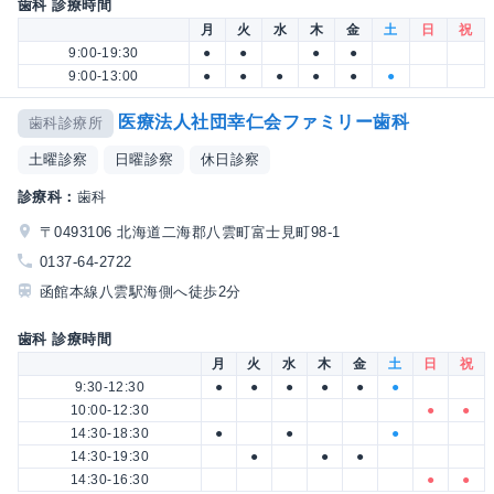
歯科 診療時間
月
火
水
木
金
土
日
祝
9:00-19:30
●
●
●
●
9:00-13:00
●
●
●
●
●
●
医療法人社団幸仁会ファミリー歯科
歯科診療所
土曜診察
日曜診察
休日診察
診療科：
歯科
〒0493106 北海道二海郡八雲町富士見町98-1
0137-64-2722
函館本線八雲駅海側へ徒歩2分
歯科 診療時間
月
火
水
木
金
土
日
祝
9:30-12:30
●
●
●
●
●
●
10:00-12:30
●
●
14:30-18:30
●
●
●
14:30-19:30
●
●
●
14:30-16:30
●
●