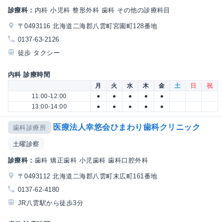
診療科：
内科 小児科 整形外科 歯科 その他の診療科目
〒0493116 北海道二海郡八雲町宮園町128番地
0137-63-2126
徒歩 タクシー
内科 診療時間
月
火
水
木
金
土
日
祝
11:00-12:00
●
●
●
●
●
13:00-14:00
●
●
●
●
●
医療法人幸悠会ひまわり歯科クリニック
歯科診療所
土曜診察
診療科：
歯科 矯正歯科 小児歯科 歯科口腔外科
〒0493112 北海道二海郡八雲町末広町161番地
0137-62-4180
JR八雲駅から徒歩3分