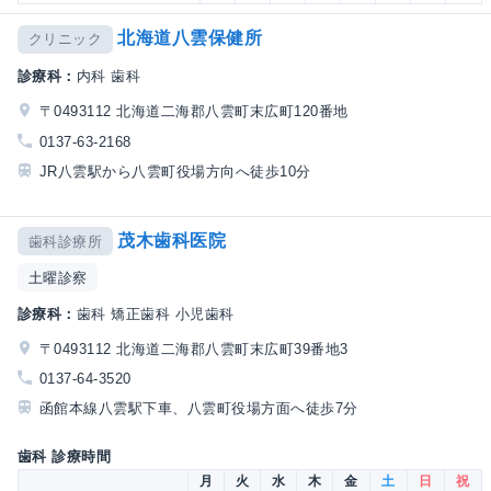
北海道八雲保健所
クリニック
診療科：
内科 歯科
〒0493112 北海道二海郡八雲町末広町120番地
0137-63-2168
JR八雲駅から八雲町役場方向へ徒歩10分
茂木歯科医院
歯科診療所
土曜診察
診療科：
歯科 矯正歯科 小児歯科
〒0493112 北海道二海郡八雲町末広町39番地3
0137-64-3520
函館本線八雲駅下車、八雲町役場方面へ徒歩7分
歯科 診療時間
月
火
水
木
金
土
日
祝