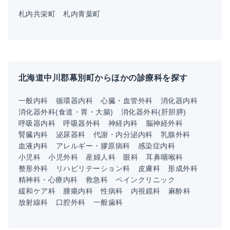
札内共栄町
札内青葉町
北海道中川郡幕別町からほかの診療科を探す
一般内科
循環器内科
心臓・血管外科
消化器内科
消化器外科(食道・胃・大腸)
消化器外科(肝胆膵)
呼吸器内科
呼吸器外科
神経内科
脳神経外科
腎臓内科
泌尿器科
代謝・内分泌内科
乳腺外科
血液内科
アレルギー・膠原病科
感染症内科
小児科
小児外科
産婦人科
眼科
耳鼻咽喉科
整形外科
リハビリテーション科
皮膚科
形成外科
精神科・心療内科
救急科
ペインクリニック
緩和ケア科
腫瘍内科
性病科
内視鏡科
麻酔科
放射線科
口腔外科
一般歯科