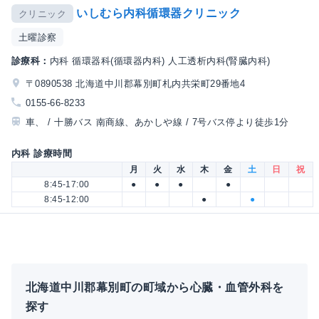
いしむら内科循環器クリニック
クリニック
土曜診察
診療科：
内科 循環器科(循環器内科) 人工透析内科(腎臓内科)
〒0890538 北海道中川郡幕別町札内共栄町29番地4
0155-66-8233
車、 / 十勝バス 南商線、あかしや線 / 7号バス停より徒歩1分
内科 診療時間
月
火
水
木
金
土
日
祝
8:45-17:00
●
●
●
●
8:45-12:00
●
●
北海道中川郡幕別町の町域から心臓・血管外科を
探す