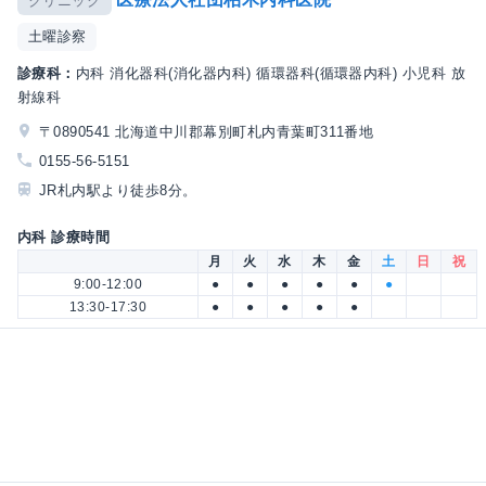
クリニック
土曜診察
診療科：
内科 消化器科(消化器内科) 循環器科(循環器内科) 小児科 放
射線科
〒0890541 北海道中川郡幕別町札内青葉町311番地
0155-56-5151
JR札内駅より徒歩8分。
内科 診療時間
月
火
水
木
金
土
日
祝
9:00-12:00
●
●
●
●
●
●
13:30-17:30
●
●
●
●
●