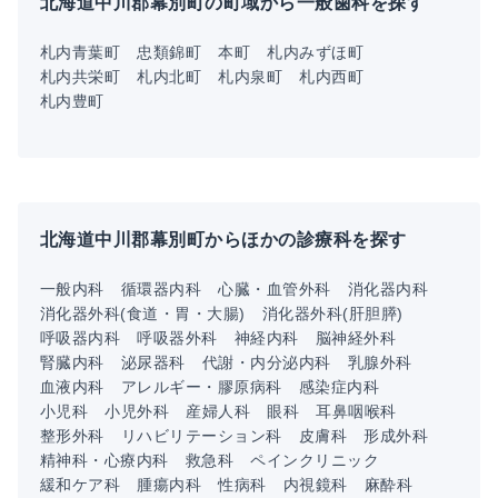
北海道中川郡幕別町の町域から一般歯科を探す
札内青葉町
忠類錦町
本町
札内みずほ町
札内共栄町
札内北町
札内泉町
札内西町
札内豊町
北海道中川郡幕別町からほかの診療科を探す
一般内科
循環器内科
心臓・血管外科
消化器内科
消化器外科(食道・胃・大腸)
消化器外科(肝胆膵)
呼吸器内科
呼吸器外科
神経内科
脳神経外科
腎臓内科
泌尿器科
代謝・内分泌内科
乳腺外科
血液内科
アレルギー・膠原病科
感染症内科
小児科
小児外科
産婦人科
眼科
耳鼻咽喉科
整形外科
リハビリテーション科
皮膚科
形成外科
精神科・心療内科
救急科
ペインクリニック
緩和ケア科
腫瘍内科
性病科
内視鏡科
麻酔科