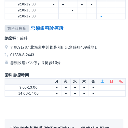
9:30-19:00
●
●
●
●
9:30-13:00
●
9:30-17:00
●
忠類歯科診療所
歯科診療所
診療科：
歯科
〒0891707 北海道中川郡幕別町忠類錦町439番地1
01558-8-2443
忠類役場バス停より徒歩10分
歯科 診療時間
月
火
水
木
金
土
日
祝
9:00-13:00
●
●
●
●
●
14:00-17:00
●
●
●
●
●