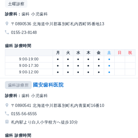
土曜診察
診療科：
歯科 小児歯科
〒0890536 北海道中川郡幕別町札内西町95番地13
0155-23-8148
歯科 診療時間
月
火
水
木
金
土
日
祝
9:00-19:00
●
●
●
●
●
●
9:00-17:30
●
●
●
●
●
●
9:00-12:00
●
●
●
●
●
●
國安歯科医院
歯科診療所
診療科：
歯科 小児歯科
〒0890541 北海道中川郡幕別町札内青葉町16番10
0155-56-6555
札内駅より白人小学校方へ徒歩10分
歯科 診療時間