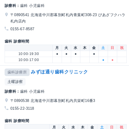
診療科：
歯科 小児歯科
〒0890541 北海道中川郡幕別町札内青葉町308-23 ぴあざフクハラ
札内店内
0155-67-8587
歯科 診療時間
月
火
水
木
金
土
日
祝
10:00-19:30
●
●
●
●
10:00-17:00
●
●
みずほ通り歯科クリニック
歯科診療所
土曜診察
診療科：
歯科 小児歯科
〒0890538 北海道中川郡幕別町札内共栄町16番3
0155-22-3118
歯科 診療時間
月
火
水
木
金
土
日
祝