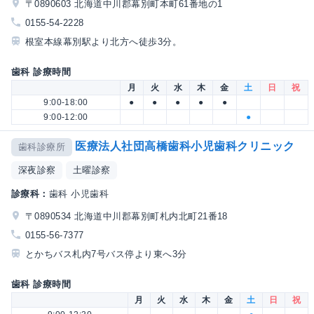
〒0890603 北海道中川郡幕別町本町61番地の1
0155-54-2228
根室本線幕別駅より北方へ徒歩3分。
歯科 診療時間
月
火
水
木
金
土
日
祝
9:00-18:00
●
●
●
●
●
9:00-12:00
●
医療法人社団高橋歯科小児歯科クリニック
歯科診療所
深夜診察
土曜診察
診療科：
歯科 小児歯科
〒0890534 北海道中川郡幕別町札内北町21番18
0155-56-7377
とかちバス札内7号バス停より東へ3分
歯科 診療時間
月
火
水
木
金
土
日
祝