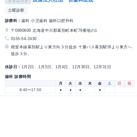
クリニック
土曜診察
診療科：
歯科 小児歯科 歯科口腔外科
〒0890600 北海道中川郡幕別町本町79番地の1
0155-54-2430
根室本線幕別駅より東方向３分徒歩 十勝バス幕別駅停より東方へ
徒歩３分。
休診日：
1月2日、1月3日、1月4日、12月30日、12月31日
歯科 診療時間
月
火
水
木
金
土
日
祝
8:40〜17:30
●
●
●
●