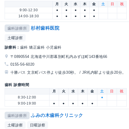
月
火
水
木
金
土
日
祝
9:00-12:30
●
●
●
●
●
14:00-18:30
●
●
●
●
●
杉村歯科医院
歯科診療所
土曜診察
診療科：
歯科 矯正歯科 小児歯科
〒0890554 北海道中川郡幕別町札内みずほ町143番地66
0155-56-6020
十勝バス 文京町バス停より徒歩30秒。 / JR札内駅より徒歩20分。
歯科 診療時間
月
火
水
木
金
土
日
祝
8:30-12:00
●
9:00-19:00
●
●
●
●
●
ふみの木歯科クリニック
歯科診療所
土曜診察
日曜診察