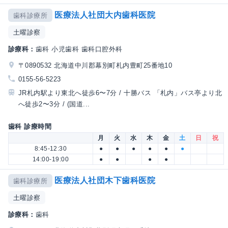
医療法人社団大内歯科医院
歯科診療所
土曜診察
診療科：
歯科 小児歯科 歯科口腔外科
〒0890532 北海道中川郡幕別町札内豊町25番地10
0155-56-5223
JR札内駅より東北へ徒歩6〜7分 / 十勝バス 「札内」バス亭より北
へ徒歩2〜3分 / (国道...
歯科 診療時間
月
火
水
木
金
土
日
祝
8:45-12:30
●
●
●
●
●
●
14:00-19:00
●
●
●
●
医療法人社団木下歯科医院
歯科診療所
土曜診察
診療科：
歯科