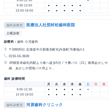
9:00-12:30
●
9:30-13:00
●
●
●
●
●
23:00-19:00
●
●
●
●
●
医療法人社団村松歯科医院
歯科診療所
土曜診察
診療科：
歯科 小児歯科
〒0890551 北海道中川郡幕別町札内泉町76番地の1
0155-56-3600
JR根室本線札内駅より南へ徒歩5分 / 十勝バス［21］南商あかしや
線、あかしや団地バス停より...
歯科 診療時間
月
火
水
木
金
土
日
祝
9:00-12:30
●
●
●
●
●
●
14:30-19:00
●
●
●
●
●
河原歯科クリニック
歯科診療所