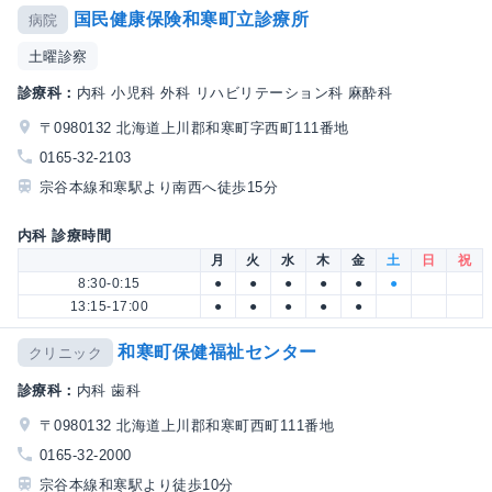
国民健康保険和寒町立診療所
病院
土曜診察
診療科：
内科 小児科 外科 リハビリテーション科 麻酔科
〒0980132 北海道上川郡和寒町字西町111番地
0165-32-2103
宗谷本線和寒駅より南西へ徒歩15分
内科 診療時間
月
火
水
木
金
土
日
祝
8:30-0:15
●
●
●
●
●
●
13:15-17:00
●
●
●
●
●
和寒町保健福祉センター
クリニック
診療科：
内科 歯科
〒0980132 北海道上川郡和寒町西町111番地
0165-32-2000
宗谷本線和寒駅より徒歩10分