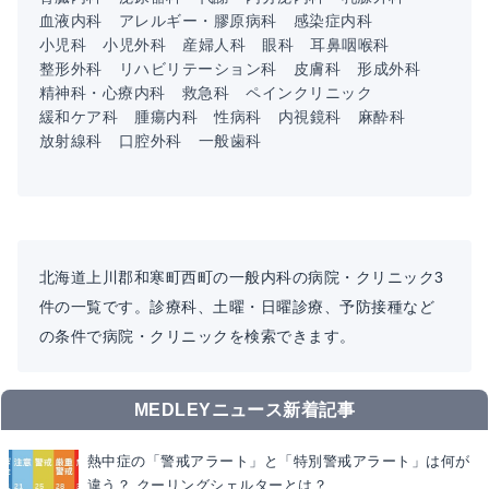
血液内科
アレルギー・膠原病科
感染症内科
小児科
小児外科
産婦人科
眼科
耳鼻咽喉科
整形外科
リハビリテーション科
皮膚科
形成外科
精神科・心療内科
救急科
ペインクリニック
緩和ケア科
腫瘍内科
性病科
内視鏡科
麻酔科
放射線科
口腔外科
一般歯科
北海道上川郡和寒町西町の一般内科の病院・クリニック3
件の一覧です。診療科、土曜・日曜診療、予防接種など
の条件で病院・クリニックを検索できます。
MEDLEYニュース新着記事
熱中症の「警戒アラート」と「特別警戒アラート」は何が
違う？ クーリングシェルターとは？