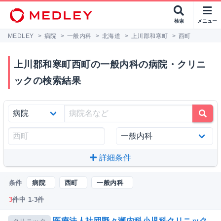
検索
メニュー
MEDLEY
>
病院
>
一般内科
>
北海道
>
上川郡和寒町
>
西町
上川郡和寒町西町の一般内科の病院・クリニ
ックの検索結果
詳細条件
条件
病院
西町
一般内科
3
件中 1-3件
医療法人社団野々瀬内科小児科クリニック