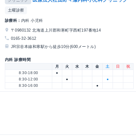
クリニック
土曜診察
診療科：
内科 小児科
〒0980132 北海道上川郡和寒町字西町197番地14
0165-32-3612
JR宗谷本線和寒駅から徒歩10分(600メートル)
内科 診療時間
月
火
水
木
金
土
日
祝
8:30-18:00
●
8:30-12:00
●
●
8:30-16:00
●