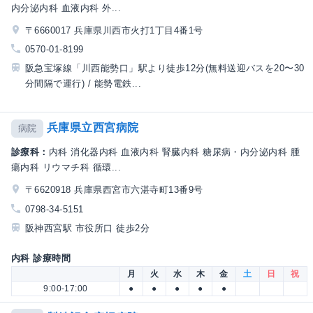
内分泌内科 血液内科 外...
〒6660017 兵庫県川西市火打1丁目4番1号
0570-01-8199
阪急宝塚線「川西能勢口」駅より徒歩12分(無料送迎バスを20〜30
分間隔で運行) / 能勢電鉄...
兵庫県立西宮病院
病院
診療科：
内科 消化器内科 血液内科 腎臓内科 糖尿病・内分泌内科 腫
瘍内科 リウマチ科 循環...
〒6620918 兵庫県西宮市六湛寺町13番9号
0798-34-5151
阪神西宮駅 市役所口 徒歩2分
内科 診療時間
月
火
水
木
金
土
日
祝
9:00-17:00
●
●
●
●
●