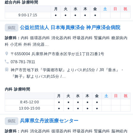
総合内科 診療時間
月
火
水
木
金
土
日
祝
9:00-17:15
●
●
●
●
●
公益社団法人 日本海員掖済会 神戸掖済会病院
病院
診療科：
内科 循環器内科 消化器内科 呼吸器内科 腎臓内科 糖尿病内
科 小児科 外科 消化器...
〒6550004 兵庫県神戸市垂水区学が丘1丁目21番1号
078-781-7811
神戸市営地下鉄『学園都市駅』よりバス約15分 / JR『垂水』・
『舞子』駅よりバス約15分 /...
内科 診療時間
月
火
水
木
金
土
日
祝
8:45-12:00
●
●
●
●
●
13:00-15:00
●
●
●
●
●
兵庫県立丹波医療センター
病院
診療科：
内科 消化器内科 循環器内科 呼吸器内科 腎臓内科 脳神経内