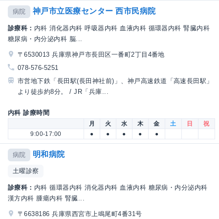
神戸市立医療センター 西市民病院
病院
診療科：
内科 消化器内科 呼吸器内科 血液内科 循環器内科 腎臓内科
糖尿病・内分泌内科 脳...
〒6530013 兵庫県神戸市長田区一番町2丁目4番地
078-576-5251
市営地下鉄「長田駅(長田神社前)」、神戸高速鉄道「高速長田駅」
より徒歩約8分。 / JR「兵庫...
内科 診療時間
月
火
水
木
金
土
日
祝
9:00-17:00
●
●
●
●
●
明和病院
病院
土曜診察
診療科：
内科 循環器内科 消化器内科 血液内科 糖尿病・内分泌内科
漢方内科 腫瘍内科 腎臓...
〒6638186 兵庫県西宮市上鳴尾町4番31号