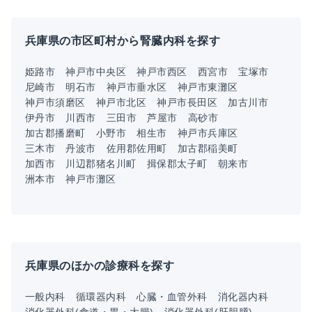
兵庫県の市区町村から腎臓内科を探す
姫路市
神戸市中央区
神戸市西区
西宮市
宝塚市
尼崎市
明石市
神戸市垂水区
神戸市東灘区
神戸市須磨区
神戸市北区
神戸市長田区
加古川市
伊丹市
川西市
三田市
芦屋市
高砂市
加古郡播磨町
小野市
相生市
神戸市兵庫区
三木市
丹波市
佐用郡佐用町
加古郡稲美町
加西市
川辺郡猪名川町
揖保郡太子町
朝来市
洲本市
神戸市灘区
兵庫県のほかの診療科を探す
一般内科
循環器内科
心臓・血管外科
消化器内科