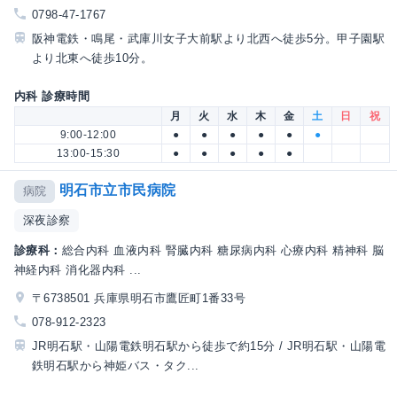
0798-47-1767
阪神電鉄・鳴尾・武庫川女子大前駅より北西へ徒歩5分。甲子園駅
より北東へ徒歩10分。
内科 診療時間
月
火
水
木
金
土
日
祝
9:00-12:00
●
●
●
●
●
●
13:00-15:30
●
●
●
●
●
明石市立市民病院
病院
深夜診察
診療科：
総合内科 血液内科 腎臓内科 糖尿病内科 心療内科 精神科 脳
神経内科 消化器内科 ...
〒6738501 兵庫県明石市鷹匠町1番33号
078-912-2323
JR明石駅・山陽電鉄明石駅から徒歩で約15分 / JR明石駅・山陽電
鉄明石駅から神姫バス・タク...