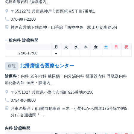
免疫血液内科 循環器内...
〒6512273 兵庫県神戸市西区糀台5丁目7番地1
078-997-2200
神戸市営地下鉄西神・山手線「西神中央」駅より徒歩約5分
一般内科 診療時間
月
火
水
木
金
土
日
祝
9:00-17:00
●
北播磨総合医療センター
病院
診療科：
内科 老年内科 糖尿病・内分泌内科 循環器内科 呼吸器内科
消化器内科 血液・腫瘍内...
〒6751327 兵庫県小野市市場町926番地の250
0794-88-8800
お車の場合 / (山陽自動車道 三木・小野ICから国道175号線で約5
分) / 交通機関 / ...
内科 診療時間