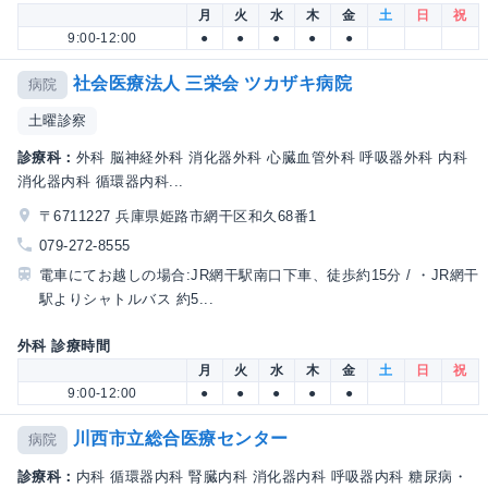
月
火
水
木
金
土
日
祝
9:00-12:00
●
●
●
●
●
社会医療法人 三栄会 ツカザキ病院
病院
土曜診察
診療科：
外科 脳神経外科 消化器外科 心臓血管外科 呼吸器外科 内科
消化器内科 循環器内科...
〒6711227 兵庫県姫路市網干区和久68番1
079-272-8555
電車にてお越しの場合:JR網干駅南口下車、徒歩約15分 / ・JR網干
駅よりシャトルバス 約5...
外科 診療時間
月
火
水
木
金
土
日
祝
9:00-12:00
●
●
●
●
●
川西市立総合医療センター
病院
診療科：
内科 循環器内科 腎臓内科 消化器内科 呼吸器内科 糖尿病・