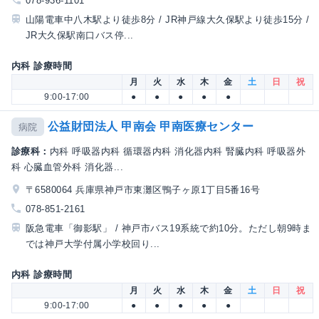
078-936-1101
山陽電車中八木駅より徒歩8分 / JR神戸線大久保駅より徒歩15分 /
JR大久保駅南口バス停...
内科 診療時間
月
火
水
木
金
土
日
祝
9:00-17:00
●
●
●
●
●
公益財団法人 甲南会 甲南医療センター
病院
診療科：
内科 呼吸器内科 循環器内科 消化器内科 腎臓内科 呼吸器外
科 心臓血管外科 消化器...
〒6580064 兵庫県神戸市東灘区鴨子ヶ原1丁目5番16号
078-851-2161
阪急電車「御影駅」 / 神戸市バス19系統で約10分。ただし朝9時ま
では神戸大学付属小学校回り...
内科 診療時間
月
火
水
木
金
土
日
祝
9:00-17:00
●
●
●
●
●