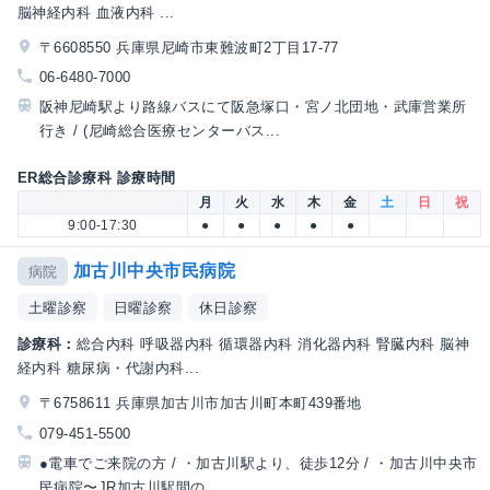
脳神経内科 血液内科 ...
〒6608550 兵庫県尼崎市東難波町2丁目17-77
06-6480-7000
阪神尼崎駅より路線バスにて阪急塚口・宮ノ北団地・武庫営業所
行き / (尼崎総合医療センターバス...
ER総合診療科 診療時間
月
火
水
木
金
土
日
祝
9:00-17:30
●
●
●
●
●
加古川中央市民病院
病院
土曜診察
日曜診察
休日診察
診療科：
総合内科 呼吸器内科 循環器内科 消化器内科 腎臓内科 脳神
経内科 糖尿病・代謝内科...
〒6758611 兵庫県加古川市加古川町本町439番地
079-451-5500
●電車でご来院の方 / ・加古川駅より、徒歩12分 / ・加古川中央市
民病院〜JR加古川駅間の...