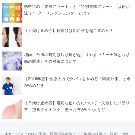
熱中症の「警戒アラート」と「特別警戒アラート」は何が
違う？ クーリングシェルターとは？
【日焼け止め④】日焼けは肌に何を起こすのか？
梅雨、台風の時期は片頭痛が起こりやすい？ー天気と片頭
痛の関連とその対策について
【2026年版】医療の力でタバコをやめる「禁煙外来」は今
が始めどき
【日焼け止め③】適切な使い方について：失敗しない塗り
方、塗るタイミング、塗った方がいい人など
本サービスにおける医師・医療従事者等による情報の提供は、診断・治療