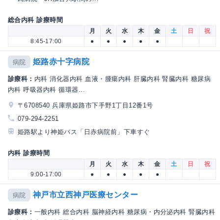
総合内科 診療時間
月
火
水
木
金
土
日
祝
8:45-17:00
●
●
●
●
●
姫路赤十字病院
病院
診療科：
内科 消化器内科 血液・腫瘍内科 肝臓内科 腎臓内科 糖尿病
内科 呼吸器内科 循環器...
〒6708540 兵庫県姫路市下手野1丁目12番1号
079-294-2251
姫路駅より神姫バス「日赤病院前」下車すぐ
内科 診療時間
月
火
水
木
金
土
日
祝
9:00-17:00
●
●
●
●
●
神戸市立西神戸医療センター
病院
診療科：
一般内科 総合内科 脳神経内科 糖尿病・内分泌内科 腎臓内科