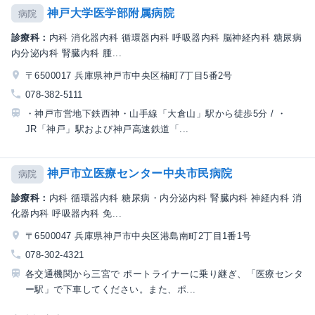
神戸大学医学部附属病院
病院
診療科：
内科 消化器内科 循環器内科 呼吸器内科 脳神経内科 糖尿病
内分泌内科 腎臓内科 腫...
〒6500017 兵庫県神戸市中央区楠町7丁目5番2号
078-382-5111
・神戸市営地下鉄西神・山手線「大倉山」駅から徒歩5分 / ・
JR「神戸」駅および神戸高速鉄道「...
神戸市立医療センター中央市民病院
病院
診療科：
内科 循環器内科 糖尿病・内分泌内科 腎臓内科 神経内科 消
化器内科 呼吸器内科 免...
〒6500047 兵庫県神戸市中央区港島南町2丁目1番1号
078-302-4321
各交通機関から三宮で ポートライナーに乗り継ぎ、「医療センタ
ー駅」で下車してください。また、ポ...