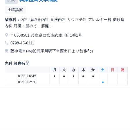
病院
土曜診察
診療科：
内科 循環器内科 血液内科 リウマチ科 アレルギー科 糖尿病
内科 肝臓・胆のう・膵臓...
〒6638501 兵庫県西宮市武庫川町1番1号
0798-45-6111
阪神電車(本線)武庫川駅下車西出口より徒歩5分
内科 診療時間
月
火
水
木
金
土
日
祝
8:30-16:45
●
●
●
●
●
8:30-12:30
●