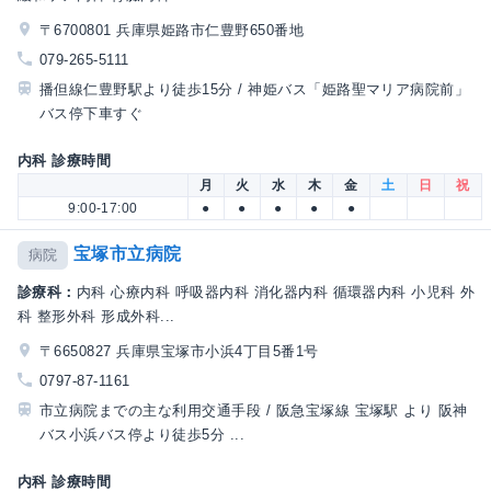
〒6700801 兵庫県姫路市仁豊野650番地
079-265-5111
播但線仁豊野駅より徒歩15分 / 神姫バス「姫路聖マリア病院前」
バス停下車すぐ
内科 診療時間
月
火
水
木
金
土
日
祝
9:00-17:00
●
●
●
●
●
宝塚市立病院
病院
診療科：
内科 心療内科 呼吸器内科 消化器内科 循環器内科 小児科 外
科 整形外科 形成外科...
〒6650827 兵庫県宝塚市小浜4丁目5番1号
0797-87-1161
市立病院までの主な利用交通手段 / 阪急宝塚線 宝塚駅 より 阪神
バス小浜バス停より徒歩5分 ...
内科 診療時間