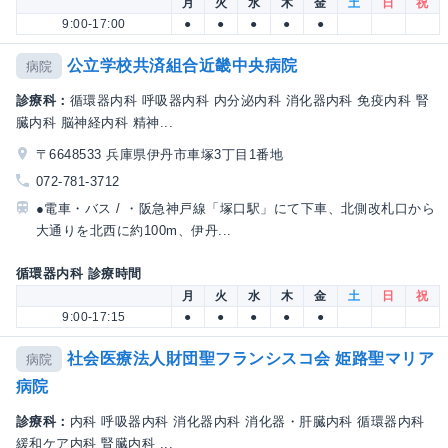
月
火
水
木
金
土
日
祝
9:00-17:00
●
●
●
●
●
公立学校共済組合近畿中央病院
病院
診療科：
循環器内科 呼吸器内科 内分泌内科 消化器内科 免疫内科 腎
臓内科 脳神経内科 精神...
〒6648533 兵庫県伊丹市車塚3丁目1番地
072-781-3712
●電車・バス / ・阪急神戸線「塚口駅」にて下車、北側改札口から
大通りを北西に約100m、伊丹...
循環器内科 診療時間
月
火
水
木
金
土
日
祝
9:00-17:15
●
●
●
●
●
社会医療法人財団聖フランシスコ会 姫路聖マリア
病院
病院
診療科：
内科 呼吸器内科 消化器内科 消化器・肝臓内科 循環器内科
緩和ケア内科 腎臓内科 ...