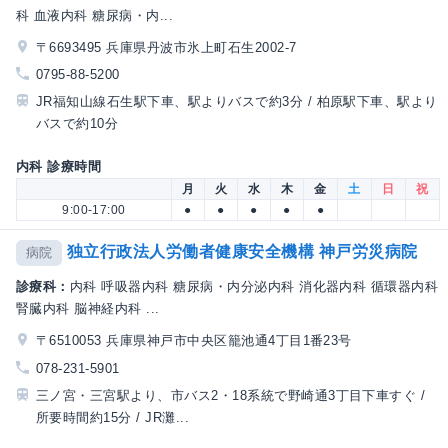
科 血液内科 糖尿病・内...
〒6693495 兵庫県丹波市氷上町石生2002-7
0795-88-5200
JR福知山線石生駅下車、駅よりバスで約3分 / 柏原駅下車、駅より
バスで約10分
内科 診療時間
月
火
水
木
金
土
日
祝
9:00-17:00
●
●
●
●
●
独立行政法人労働者健康安全機構 神戸労災病院
病院
診療科：
内科 呼吸器内科 糖尿病・内分泌内科 消化器内科 循環器内科
腎臓内科 脳神経内科 ...
〒6510053 兵庫県神戸市中央区籠池通4丁目1番23号
078-231-5901
三ノ宮・三宮駅より、市バス2・18系統で野崎通3丁目下車すぐ /
所要時間約15分 / JR灘...