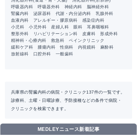
消化器外科(食道・胃・大腸)
消化器外科(肝胆膵)
呼吸器内科
呼吸器外科
神経内科
脳神経外科
腎臓内科
泌尿器科
代謝・内分泌内科
乳腺外科
血液内科
アレルギー・膠原病科
感染症内科
小児科
小児外科
産婦人科
眼科
耳鼻咽喉科
整形外科
リハビリテーション科
皮膚科
形成外科
精神科・心療内科
救急科
ペインクリニック
緩和ケア科
腫瘍内科
性病科
内視鏡科
麻酔科
放射線科
口腔外科
一般歯科
兵庫県の腎臓内科の病院・クリニック137件の一覧です。
診療科、土曜・日曜診療、予防接種などの条件で病院・
クリニックを検索できます。
MEDLEYニュース新着記事