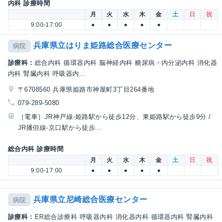
内科 診療時間
月
火
水
木
金
土
日
祝
9:00-17:00
●
●
●
●
●
兵庫県立はりま姫路総合医療センター
病院
診療科：
総合内科 循環器内科 脳神経内科 糖尿病・内分泌内科 消化器
内科 腎臓内科 呼吸器内...
〒6708560 兵庫県姫路市神屋町3丁目264番地
079-289-5080
［電車］JR神戸線-姫路駅から徒歩12分、東姫路駅から徒歩9分 /
JR播但線-京口駅から徒歩...
総合内科 診療時間
月
火
水
木
金
土
日
祝
9:00-17:00
●
●
●
●
●
兵庫県立尼崎総合医療センター
病院
診療科：
ER総合診療科 呼吸器内科 消化器内科 循環器内科 腎臓内科