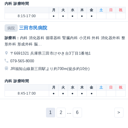
内科 診療時間
月
火
水
木
金
土
日
祝
8:15-17:00
●
●
●
●
●
三田市民病院
病院
診療科：
内科 消化器科 循環器科 腎臓内科 小児科 外科 消化器外科 整
形外科 形成外科 脳...
〒6691321 兵庫県三田市けやき台3丁目1番地1
079-565-8000
JR福知山線新三田駅より約700m(徒歩約10分)
内科 診療時間
月
火
水
木
金
土
日
祝
8:45-17:00
●
●
●
●
●
…
1
2
6
>