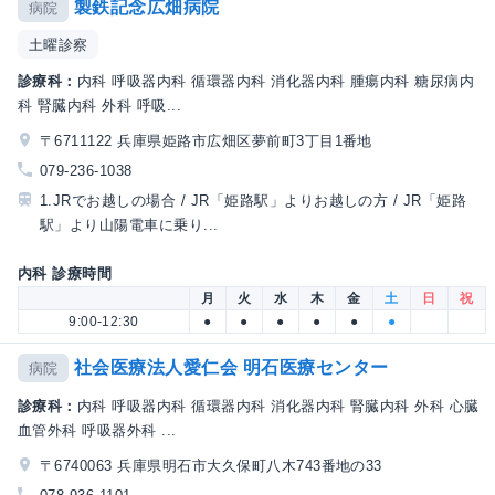
製鉄記念広畑病院
病院
土曜診察
診療科：
内科 呼吸器内科 循環器内科 消化器内科 腫瘍内科 糖尿病内
科 腎臓内科 外科 呼吸...
〒6711122 兵庫県姫路市広畑区夢前町3丁目1番地
079-236-1038
1.JRでお越しの場合 / JR「姫路駅」よりお越しの方 / JR「姫路
駅」より山陽電車に乗り...
内科 診療時間
月
火
水
木
金
土
日
祝
9:00-12:30
●
●
●
●
●
●
社会医療法人愛仁会 明石医療センター
病院
診療科：
内科 呼吸器内科 循環器内科 消化器内科 腎臓内科 外科 心臓
血管外科 呼吸器外科 ...
〒6740063 兵庫県明石市大久保町八木743番地の33