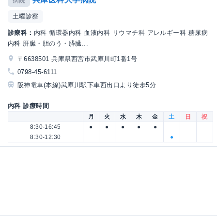
病院
土曜診察
診療科：
内科 循環器内科 血液内科 リウマチ科 アレルギー科 糖尿病
内科 肝臓・胆のう・膵臓...
〒6638501 兵庫県西宮市武庫川町1番1号
0798-45-6111
阪神電車(本線)武庫川駅下車西出口より徒歩5分
内科 診療時間
月
火
水
木
金
土
日
祝
8:30-16:45
●
●
●
●
●
8:30-12:30
●