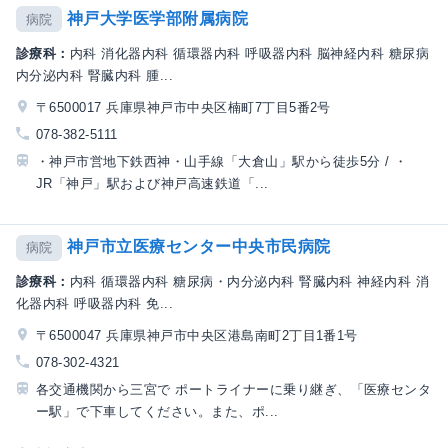
神戸大学医学部附属病院
病院
診療科：
内科 消化器内科 循環器内科 呼吸器内科 脳神経内科 糖尿病
内分泌内科 腎臓内科 腫...
〒6500017 兵庫県神戸市中央区楠町7丁目5番2号
078-382-5111
・神戸市営地下鉄西神・山手線「大倉山」駅から徒歩5分 / ・
JR「神戸」駅および神戸高速鉄道「...
神戸市立医療センター中央市民病院
病院
診療科：
内科 循環器内科 糖尿病・内分泌内科 腎臓内科 神経内科 消
化器内科 呼吸器内科 免...
〒6500047 兵庫県神戸市中央区港島南町2丁目1番1号
078-302-4321
各交通機関から三宮で ポートライナーに乗り継ぎ、「医療センタ
ー駅」で下車してください。また、ポ...