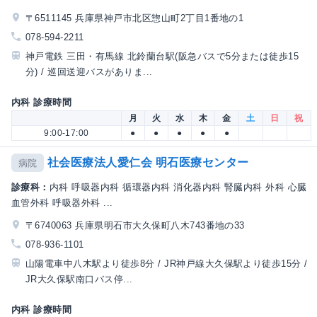
〒6511145 兵庫県神戸市北区惣山町2丁目1番地の1
078-594-2211
神戸電鉄 三田・有馬線 北鈴蘭台駅(阪急バスで5分または徒歩15
分) / 巡回送迎バスがありま...
内科 診療時間
月
火
水
木
金
土
日
祝
9:00-17:00
●
●
●
●
●
社会医療法人愛仁会 明石医療センター
病院
診療科：
内科 呼吸器内科 循環器内科 消化器内科 腎臓内科 外科 心臓
血管外科 呼吸器外科 ...
〒6740063 兵庫県明石市大久保町八木743番地の33
078-936-1101
山陽電車中八木駅より徒歩8分 / JR神戸線大久保駅より徒歩15分 /
JR大久保駅南口バス停...
内科 診療時間