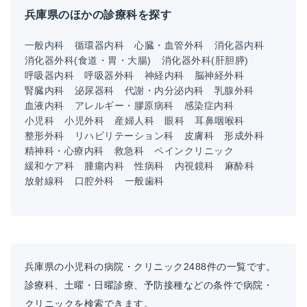
兵庫県のほかの診療科を探す
一般内科
循環器内科
心臓・血管外科
消化器内科
消化器外科(食道・胃・大腸)
消化器外科(肝胆膵)
呼吸器内科
呼吸器外科
神経内科
脳神経外科
腎臓内科
泌尿器科
代謝・内分泌内科
乳腺外科
血液内科
アレルギー・膠原病科
感染症内科
小児科
小児外科
産婦人科
眼科
耳鼻咽喉科
整形外科
リハビリテーション科
皮膚科
形成外科
精神科・心療内科
救急科
ペインクリニック
緩和ケア科
腫瘍内科
性病科
内視鏡科
麻酔科
放射線科
口腔外科
一般歯科
兵庫県の小児科の病院・クリニック2488件の一覧です。
診療科、土曜・日曜診療、予防接種などの条件で病院・
クリニックを検索できます。