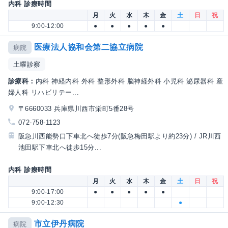
内科 診療時間
月
火
水
木
金
土
日
祝
9:00-12:00
●
●
●
●
●
医療法人協和会第二協立病院
病院
土曜診察
診療科：
内科 神経内科 外科 整形外科 脳神経外科 小児科 泌尿器科 産
婦人科 リハビリテー...
〒6660033 兵庫県川西市栄町5番28号
072-758-1123
阪急川西能勢口下車北へ徒歩7分(阪急梅田駅より約23分) / JR川西
池田駅下車北へ徒歩15分...
内科 診療時間
月
火
水
木
金
土
日
祝
9:00-17:00
●
●
●
●
●
9:00-12:30
●
市立伊丹病院
病院