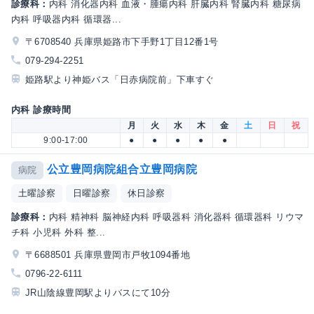
診療科：
内科 消化器内科 血液・腫瘍内科 肝臓内科 腎臓内科 糖尿病
内科 呼吸器内科 循環器...
〒6708540 兵庫県姫路市下手野1丁目12番1号
079-294-2251
姫路駅より神姫バス「日赤病院前」下車すぐ
内科 診療時間
月
火
水
木
金
土
日
祝
9:00-17:00
●
●
●
●
●
公立豊岡病院組合立豊岡病院
病院
土曜診察
日曜診察
休日診察
診療科：
内科 精神科 脳神経内科 呼吸器科 消化器科 循環器科 リウマ
チ科 小児科 外科 整...
〒6688501 兵庫県豊岡市戸牧1094番地
0796-22-6111
JR山陰線豊岡駅よりバスにて10分