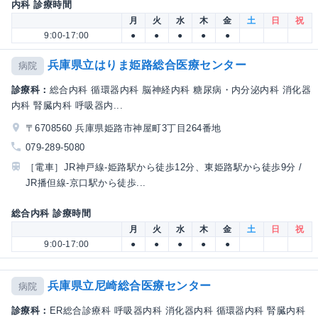
内科 診療時間
月
火
水
木
金
土
日
祝
9:00-17:00
●
●
●
●
●
兵庫県立はりま姫路総合医療センター
病院
診療科：
総合内科 循環器内科 脳神経内科 糖尿病・内分泌内科 消化器
内科 腎臓内科 呼吸器内...
〒6708560 兵庫県姫路市神屋町3丁目264番地
079-289-5080
［電車］JR神戸線-姫路駅から徒歩12分、東姫路駅から徒歩9分 /
JR播但線-京口駅から徒歩...
総合内科 診療時間
月
火
水
木
金
土
日
祝
9:00-17:00
●
●
●
●
●
兵庫県立尼崎総合医療センター
病院
診療科：
ER総合診療科 呼吸器内科 消化器内科 循環器内科 腎臓内科