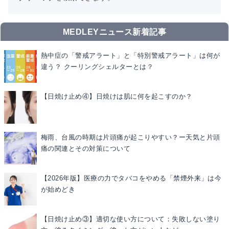
MEDLEYニュース新着記事
熱中症の「警戒アラート」と「特別警戒アラート」は何が
違う？ クーリングシェルターとは？
【日焼け止め④】日焼けは肌に何を起こすのか？
梅雨、台風の時期は片頭痛が起こりやすい？ー天気と片頭
痛の関連とその対策について
【2026年版】医療の力でタバコをやめる「禁煙外来」は今
が始めどき
【日焼け止め③】適切な使い方について：失敗しない塗り