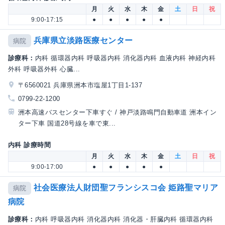
月
火
水
木
金
土
日
祝
9:00-17:15
●
●
●
●
●
兵庫県立淡路医療センター
病院
診療科：
内科 循環器内科 呼吸器内科 消化器内科 血液内科 神経内科
外科 呼吸器外科 心臓...
〒6560021 兵庫県洲本市塩屋1丁目1-137
0799-22-1200
洲本高速バスセンター下車すぐ / 神戸淡路鳴門自動車道 洲本イン
ター下車 国道28号線を車で東...
内科 診療時間
月
火
水
木
金
土
日
祝
9:00-17:00
●
●
●
●
●
社会医療法人財団聖フランシスコ会 姫路聖マリア
病院
病院
診療科：
内科 呼吸器内科 消化器内科 消化器・肝臓内科 循環器内科