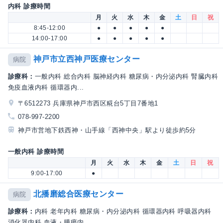
内科 診療時間
月
火
水
木
金
土
日
祝
8:45-12:00
●
●
●
●
●
14:00-17:00
●
●
●
●
●
神戸市立西神戸医療センター
病院
診療科：
一般内科 総合内科 脳神経内科 糖尿病・内分泌内科 腎臓内科
免疫血液内科 循環器内...
〒6512273 兵庫県神戸市西区糀台5丁目7番地1
078-997-2200
神戸市営地下鉄西神・山手線「西神中央」駅より徒歩約5分
一般内科 診療時間
月
火
水
木
金
土
日
祝
9:00-17:00
●
北播磨総合医療センター
病院
診療科：
内科 老年内科 糖尿病・内分泌内科 循環器内科 呼吸器内科
消化器内科 血液・腫瘍内...