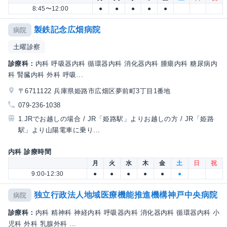
8:45〜12:00
●
●
●
●
●
製鉄記念広畑病院
病院
土曜診察
診療科：
内科 呼吸器内科 循環器内科 消化器内科 腫瘍内科 糖尿病内
科 腎臓内科 外科 呼吸...
〒6711122 兵庫県姫路市広畑区夢前町3丁目1番地
079-236-1038
1.JRでお越しの場合 / JR「姫路駅」よりお越しの方 / JR「姫路
駅」より山陽電車に乗り...
内科 診療時間
月
火
水
木
金
土
日
祝
9:00-12:30
●
●
●
●
●
●
独立行政法人地域医療機能推進機構神戸中央病院
病院
診療科：
内科 精神科 神経内科 呼吸器内科 消化器内科 循環器内科 小
児科 外科 乳腺外科 ...