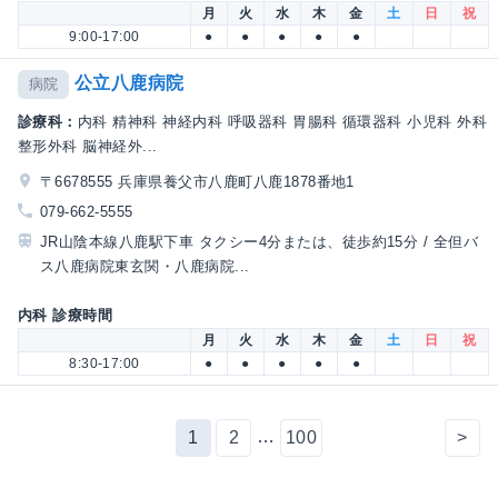
月
火
水
木
金
土
日
祝
9:00-17:00
●
●
●
●
●
公立八鹿病院
病院
診療科：
内科 精神科 神経内科 呼吸器科 胃腸科 循環器科 小児科 外科
整形外科 脳神経外...
〒6678555 兵庫県養父市八鹿町八鹿1878番地1
079-662-5555
JR山陰本線八鹿駅下車 タクシー4分または、徒歩約15分 / 全但バ
ス八鹿病院東玄関・八鹿病院...
内科 診療時間
月
火
水
木
金
土
日
祝
8:30-17:00
●
●
●
●
●
…
1
2
100
>