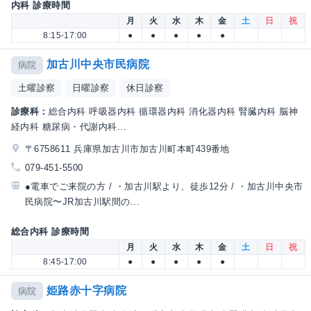
内科 診療時間
月
火
水
木
金
土
日
祝
8:15-17:00
●
●
●
●
●
加古川中央市民病院
病院
土曜診察
日曜診察
休日診察
診療科：
総合内科 呼吸器内科 循環器内科 消化器内科 腎臓内科 脳神
経内科 糖尿病・代謝内科...
〒6758611 兵庫県加古川市加古川町本町439番地
079-451-5500
●電車でご来院の方 / ・加古川駅より、徒歩12分 / ・加古川中央市
民病院〜JR加古川駅間の...
総合内科 診療時間
月
火
水
木
金
土
日
祝
8:45-17:00
●
●
●
●
●
姫路赤十字病院
病院