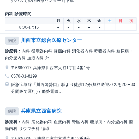
姫バスで姫路医療センター前下車
内科 診療時間
月
火
水
木
金
土
日
祝
8:30-17:15
●
●
●
●
●
川西市立総合医療センター
病院
診療科：
内科 循環器内科 腎臓内科 消化器内科 呼吸器内科 糖尿病・
内分泌内科 血液内科 外...
〒6660017 兵庫県川西市火打1丁目4番1号
0570-01-8199
阪急宝塚線「川西能勢口」駅より徒歩12分(無料送迎バスを20〜30
分間隔で運行) / 能勢電鉄...
兵庫県立西宮病院
病院
診療科：
内科 消化器内科 血液内科 腎臓内科 糖尿病・内分泌内科 腫
瘍内科 リウマチ科 循環...
〒6620918 兵庫県西宮市六湛寺町13番9号