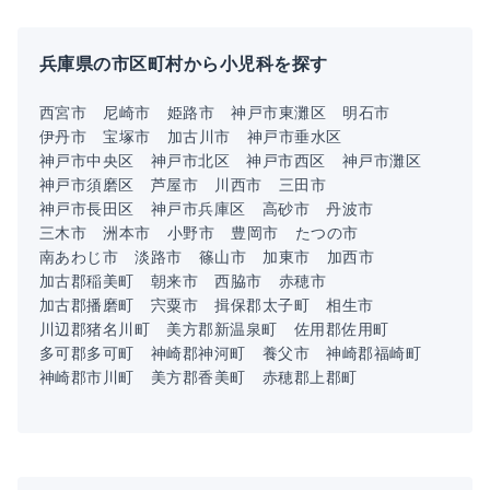
兵庫県の市区町村から小児科を探す
西宮市
尼崎市
姫路市
神戸市東灘区
明石市
伊丹市
宝塚市
加古川市
神戸市垂水区
神戸市中央区
神戸市北区
神戸市西区
神戸市灘区
神戸市須磨区
芦屋市
川西市
三田市
神戸市長田区
神戸市兵庫区
高砂市
丹波市
三木市
洲本市
小野市
豊岡市
たつの市
南あわじ市
淡路市
篠山市
加東市
加西市
加古郡稲美町
朝来市
西脇市
赤穂市
加古郡播磨町
宍粟市
揖保郡太子町
相生市
川辺郡猪名川町
美方郡新温泉町
佐用郡佐用町
多可郡多可町
神崎郡神河町
養父市
神崎郡福崎町
神崎郡市川町
美方郡香美町
赤穂郡上郡町