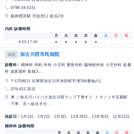
0798-34-5151
阪神西宮駅 市役所口 徒歩2分
内科 診療時間
月
火
水
木
金
土
日
祝
9:00-17:00
●
●
●
●
●
加古川西市民病院
病院
診療科：
精神科 内科 外科 小児科 整形外科 脳神経外科 小児外科 皮膚
科 泌尿器科 産婦人...
〒6758611 兵庫県加古川市米田町平津384番地の1
079-432-3531
車 ／加古川バイパス加古川西ランプ下車すぐ Ｊ Ｒ／ＪＲ宝殿駅
下車、北へ徒歩８分 ...
休診日：
1月1日、1月2日、1月3日、12月29日、12月30日、12月31日
精神科 診療時間
月
火
水
木
金
土
日
祝