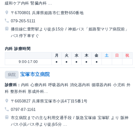
緩和ケア内科 腎臓内科 ...
〒6700801 兵庫県姫路市仁豊野650番地
079-265-5111
播但線仁豊野駅より徒歩15分 / 神姫バス「姫路聖マリア病院前」
バス停下車すぐ
内科 診療時間
月
火
水
木
金
土
日
祝
9:00-17:00
●
●
●
●
●
宝塚市立病院
病院
診療科：
内科 心療内科 呼吸器内科 消化器内科 循環器内科 小児科 外
科 整形外科 形成外科...
〒6650827 兵庫県宝塚市小浜4丁目5番1号
0797-87-1161
市立病院までの主な利用交通手段 / 阪急宝塚線 宝塚駅 より 阪神
バス小浜バス停より徒歩5分 ...