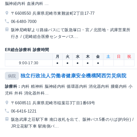
脳神経内科 血液内科 ...
〒6608550 兵庫県尼崎市東難波町2丁目17-77
06-6480-7000
阪神尼崎駅より路線バスにて阪急塚口・宮ノ北団地・武庫営業所
行き / (尼崎総合医療センターバス...
ER総合診療科 診療時間
月
火
水
木
金
土
日
祝
9:00-17:30
●
●
●
●
●
独立行政法人労働者健康安全機構関西労災病院
病院
診療科：
内科 精神科 脳神経内科 循環器内科 消化器内科 腫瘍内科 小
児科 外科 消化器外科...
〒6608511 兵庫県尼崎市稲葉荘3丁目1番69号
06-6416-1221
阪急武庫之荘駅下車 南口改札を出て、阪神バス5番のりば(約9分) /
JR立花駅下車 駅南側バ...