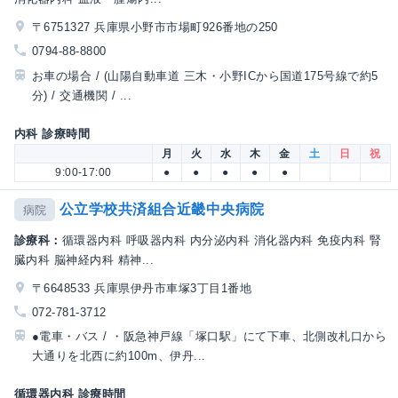
〒6751327 兵庫県小野市市場町926番地の250
0794-88-8800
お車の場合 / (山陽自動車道 三木・小野ICから国道175号線で約5
分) / 交通機関 / ...
内科 診療時間
月
火
水
木
金
土
日
祝
9:00-17:00
●
●
●
●
●
公立学校共済組合近畿中央病院
病院
診療科：
循環器内科 呼吸器内科 内分泌内科 消化器内科 免疫内科 腎
臓内科 脳神経内科 精神...
〒6648533 兵庫県伊丹市車塚3丁目1番地
072-781-3712
●電車・バス / ・阪急神戸線「塚口駅」にて下車、北側改札口から
大通りを北西に約100m、伊丹...
循環器内科 診療時間