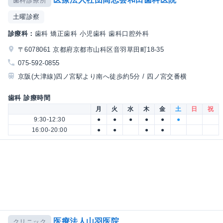
歯科診療所
土曜診察
診療科：
歯科 矯正歯科 小児歯科 歯科口腔外科
〒6078061 京都府京都市山科区音羽草田町18-35
075-592-0855
京阪(大津線)四ノ宮駅より南へ徒歩約5分 / 四ノ宮交番横
歯科 診療時間
月
火
水
木
金
土
日
祝
9:30-12:30
●
●
●
●
●
●
16:00-20:00
●
●
●
●
医療法人山羽医院
クリニック