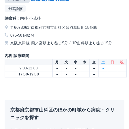
土曜診察
診療科：
内科 小児科
〒6078061 京都府京都市山科区音羽草田町18番地
075-581-0274
京阪京津線 四ノ宮駅より徒歩5分 / JR山科駅より徒歩15分
内科 診療時間
月
火
水
木
金
土
日
祝
9:00-12:00
●
●
●
●
●
17:00-19:00
●
●
●
●
京都府京都市山科区のほかの町域から病院・クリ
ニックを探す