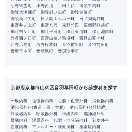
小野御霊町
小野西浦
川田土仏
御陵中内町
御陵大津畑町
御陵封ジ山町
御陵進藤町
御陵鳥ノ向町
日ノ岡ホッパラ町
日ノ岡夷谷町
東野井ノ上町
東野八代
東野竹田
栗栖野打越町
椥辻封シ川町
椥辻平田町
椥辻東浦町
椥辻池尻町
竹鼻西ノ口町
西野山桜ノ馬場町
西野山百々町
西野広見町
西野楳本町
音羽前出町
音羽前田町
音羽千本町
音羽沢町
音羽珍事町
京都府京都市山科区音羽草田町から診療科を探す
一般内科
循環器内科
心臓・血管外科
消化器内科
消化器外科(食道・胃・大腸)
消化器外科(肝胆膵)
呼吸器内科
呼吸器外科
神経内科
脳神経外科
腎臓内科
泌尿器科
代謝・内分泌内科
乳腺外科
血液内科
アレルギー・膠原病科
感染症内科