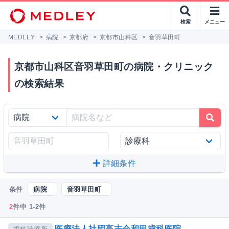
検索
メニュー
MEDLEY
>
病院
>
京都府
>
京都市山科区
>
音羽草田町
京都市山科区音羽草田町の病院・クリニック
の検索結果
詳細条件
条件
病院
音羽草田町
2
件中 1-2件
医療法人社団高志会和田歯科医院