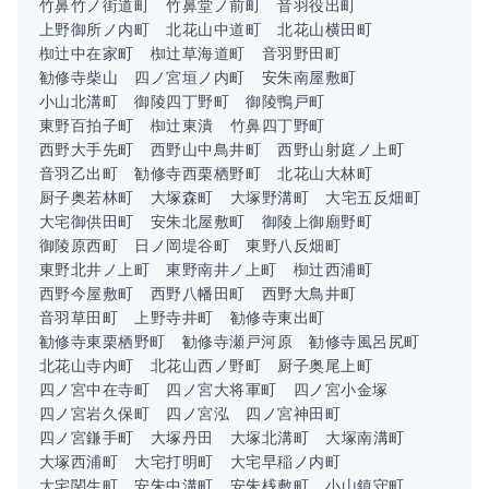
竹鼻竹ノ街道町
竹鼻堂ノ前町
音羽役出町
上野御所ノ内町
北花山中道町
北花山横田町
椥辻中在家町
椥辻草海道町
音羽野田町
勧修寺柴山
四ノ宮垣ノ内町
安朱南屋敷町
小山北溝町
御陵四丁野町
御陵鴨戸町
東野百拍子町
椥辻東潰
竹鼻四丁野町
西野大手先町
西野山中鳥井町
西野山射庭ノ上町
音羽乙出町
勧修寺西栗栖野町
北花山大林町
厨子奥若林町
大塚森町
大塚野溝町
大宅五反畑町
大宅御供田町
安朱北屋敷町
御陵上御廟野町
御陵原西町
日ノ岡堤谷町
東野八反畑町
東野北井ノ上町
東野南井ノ上町
椥辻西浦町
西野今屋敷町
西野八幡田町
西野大鳥井町
音羽草田町
上野寺井町
勧修寺東出町
勧修寺東栗栖野町
勧修寺瀬戸河原
勧修寺風呂尻町
北花山寺内町
北花山西ノ野町
厨子奥尾上町
四ノ宮中在寺町
四ノ宮大将軍町
四ノ宮小金塚
四ノ宮岩久保町
四ノ宮泓
四ノ宮神田町
四ノ宮鎌手町
大塚丹田
大塚北溝町
大塚南溝町
大塚西浦町
大宅打明町
大宅早稲ノ内町
大宅関生町
安朱中溝町
安朱桟敷町
小山鎮守町