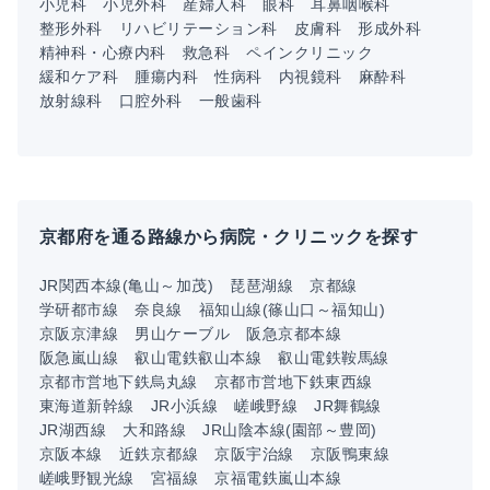
小児科
小児外科
産婦人科
眼科
耳鼻咽喉科
整形外科
リハビリテーション科
皮膚科
形成外科
精神科・心療内科
救急科
ペインクリニック
緩和ケア科
腫瘍内科
性病科
内視鏡科
麻酔科
放射線科
口腔外科
一般歯科
京都府を通る路線から病院・クリニックを探す
JR関西本線(亀山～加茂)
琵琶湖線
京都線
学研都市線
奈良線
福知山線(篠山口～福知山)
京阪京津線
男山ケーブル
阪急京都本線
阪急嵐山線
叡山電鉄叡山本線
叡山電鉄鞍馬線
京都市営地下鉄烏丸線
京都市営地下鉄東西線
東海道新幹線
JR小浜線
嵯峨野線
JR舞鶴線
JR湖西線
大和路線
JR山陰本線(園部～豊岡)
京阪本線
近鉄京都線
京阪宇治線
京阪鴨東線
嵯峨野観光線
宮福線
京福電鉄嵐山本線