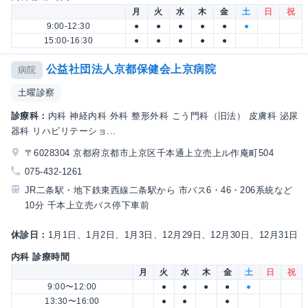
月
火
水
木
金
土
日
祝
9:00-12:30
●
●
●
●
●
●
15:00-16:30
●
●
●
●
●
公益社団法人京都保健会上京病院
病院
土曜診察
診療科：
内科 神経内科 外科 整形外科 こう門科（旧法） 皮膚科 泌尿
器科 リハビリテーショ...
〒6028304 京都府京都市上京区千本通上立売上ル作庵町504
075-432-1261
JR二条駅・地下鉄東西線二条駅から 市バス6・46・206系統など
10分 千本上立売バス停下車前
休診日：
1月1日、1月2日、1月3日、12月29日、12月30日、12月31日
内科 診療時間
月
火
水
木
金
土
日
祝
9:00〜12:00
●
●
●
●
●
13:30〜16:00
●
●
●