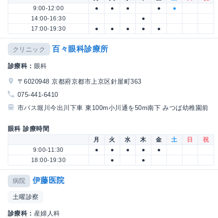
9:00-12:00
●
●
●
●
●
14:00-16:30
●
17:00-19:30
●
●
●
●
●
百々眼科診療所
クリニック
診療科：
眼科
〒6020948 京都府京都市上京区針屋町363
075-441-6410
市バス堀川今出川下車 東100m小川通を50m南下 みつば幼稚園前
眼科 診療時間
月
火
水
木
金
土
日
祝
9:00-11:30
●
●
●
●
●
18:00-19:30
●
●
伊藤医院
病院
土曜診察
診療科：
産婦人科