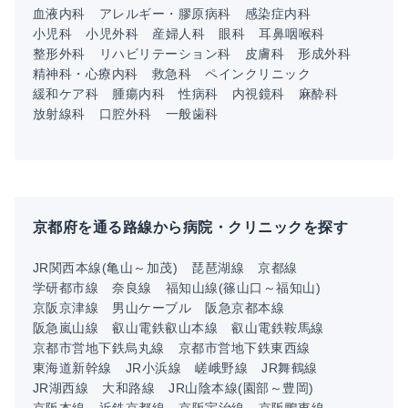
血液内科
アレルギー・膠原病科
感染症内科
小児科
小児外科
産婦人科
眼科
耳鼻咽喉科
整形外科
リハビリテーション科
皮膚科
形成外科
精神科・心療内科
救急科
ペインクリニック
緩和ケア科
腫瘍内科
性病科
内視鏡科
麻酔科
放射線科
口腔外科
一般歯科
京都府を通る路線から病院・クリニックを探す
JR関西本線(亀山～加茂)
琵琶湖線
京都線
学研都市線
奈良線
福知山線(篠山口～福知山)
京阪京津線
男山ケーブル
阪急京都本線
阪急嵐山線
叡山電鉄叡山本線
叡山電鉄鞍馬線
京都市営地下鉄烏丸線
京都市営地下鉄東西線
東海道新幹線
JR小浜線
嵯峨野線
JR舞鶴線
JR湖西線
大和路線
JR山陰本線(園部～豊岡)