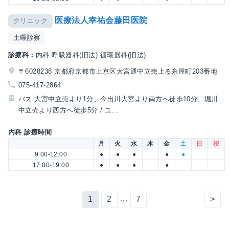
医療法人幸祐会藤田医院
クリニック
土曜診察
診療科：
内科 呼吸器科(旧法) 循環器科(旧法)
〒6028238 京都府京都市上京区大宮通中立売上る糸屋町203番地
075-417-2864
バス:大宮中立売より1分、今出川大宮より南方へ徒歩10分、堀川
中立売より西方へ徒歩5分 / ユ...
内科 診療時間
月
火
水
木
金
土
日
祝
9:00-12:00
●
●
●
●
●
17:00-19:00
●
●
●
●
…
1
2
7
>