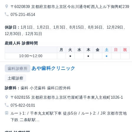
〒6020839 京都府京都市上京区今出川通寺町西入上ル下御輿町239
075-231-4514
休診日：
1月1日、1月2日、1月3日、8月15日、8月16日、12月29日、
12月30日、12月31日
産婦人科 診療時間
月
火
水
木
金
土
日
祝
10:00〜12:00
●
●
●
あや歯科クリニック
歯科診療所
土曜診察
診療科：
歯科 小児歯科 歯科口腔外科
〒6028155 京都府京都市上京区竹屋町通千本東入主税町1026-1
075-822-0101
ルート1: / 千本丸太町駅下車 徒歩5分 / ルート2: / JR 京都市営地
下鉄 二条駅駅...