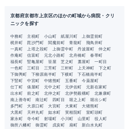
京都府京都市上京区のほかの町域から病院・クリ
ニックを探す
中務町
主税町
小山町
紙屋川町
上御霊前町
梶井町
毘沙門町
閻魔前町
青龍町
飛鳥井町
一真町
上塔之段町
上御霊中町
丹波屋町
仲之町
作庵町
信富町
元北小路町
北舟橋町
春帯町
福長町
竪亀屋町
笹屋
芝之町
藁屋町
一町目
一色町
三町目
三芳町
三軒町
上天神町
下之町
下御輿町
下柳原南半町
下横町
下石橋南半町
下竪町
中宮町
中猪熊町
五番町
今薬屋町
仕丁町
俵屋町
元中之町
元伊佐町
元新在家町
出水町
前之町
北仲之町
北伊勢殿構町
北兼康町
南上善寺町
南辻町
四町目
堀之上町
堀出シ町
多門町
大原口町
大宮町
大東町
大猪熊町
大黒町
天秤丸町
如水町
実相院町
室町頭町
家永町
寺今町
射場町
小川町
山里町
役人町
御所八幡町
御霊町
戌亥町
扇町
新白水丸町