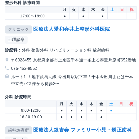
整形外科 診療時間
月
火
水
木
金
土
日
祝
17:00〜19:00
●
●
●
医療法人愛和会井上整形外科医院
クリニック
土曜診察
診療科：
外科 整形外科 リハビリテーション科 放射線科
〒6028455 京都府京都市上京区千本通一条上る泰童片原町652番地
075-462-9552
ルート1: / 地下鉄烏丸線 今出川駅駅下車 / 千本今出川または千本
中立売バス停から徒歩2〜...
外科 診療時間
月
火
水
木
金
土
日
祝
9:00-12:30
●
●
●
●
●
●
16:30-19:00
●
●
●
●
医療法人銀杏会 ファミリー小児・矯正歯科
歯科診療所