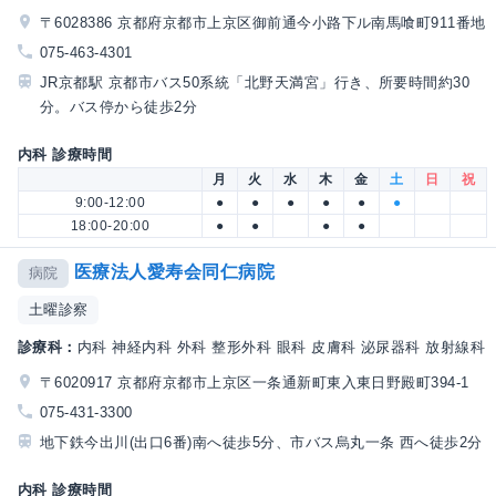
〒6028386 京都府京都市上京区御前通今小路下ル南馬喰町911番地
075-463-4301
JR京都駅 京都市バス50系統「北野天満宮」行き、所要時間約30
分。バス停から徒歩2分
内科 診療時間
月
火
水
木
金
土
日
祝
9:00-12:00
●
●
●
●
●
●
18:00-20:00
●
●
●
●
医療法人愛寿会同仁病院
病院
土曜診察
診療科：
内科 神経内科 外科 整形外科 眼科 皮膚科 泌尿器科 放射線科
〒6020917 京都府京都市上京区一条通新町東入東日野殿町394-1
075-431-3300
地下鉄今出川(出口6番)南へ徒歩5分、市バス烏丸一条 西へ徒歩2分
内科 診療時間