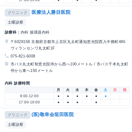
17:00-19:00
●
●
●
医療法人勝目医院
クリニック
土曜診察
診療科：
内科 循環器内科
〒6028158 京都府京都市上京区丸太町通知恵光院西入中務町486
ヴィランセンワ丸太町1F
075-821-6008
市バス丸太町智恵光院停から西へ100メートル / 市バス千本丸太町
停から東へ150メートル
内科 診療時間
月
火
水
木
金
土
日
祝
9:00-12:00
●
●
●
●
●
●
17:00-19:00
●
●
●
●
(医)敬幸会垣田医院
クリニック
土曜診察