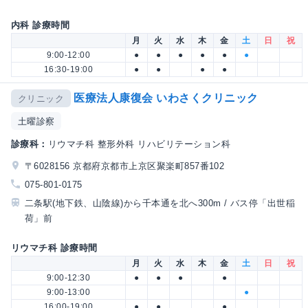
内科 診療時間
月
火
水
木
金
土
日
祝
9:00-12:00
●
●
●
●
●
●
16:30-19:00
●
●
●
●
医療法人康復会 いわさくクリニック
クリニック
土曜診察
診療科：
リウマチ科 整形外科 リハビリテーション科
〒6028156 京都府京都市上京区聚楽町857番102
075-801-0175
二条駅(地下鉄、山陰線)から千本通を北へ300m / バス停「出世稲
荷」前
リウマチ科 診療時間
月
火
水
木
金
土
日
祝
9:00-12:30
●
●
●
●
9:00-13:00
●
16:00-19:00
●
●
●