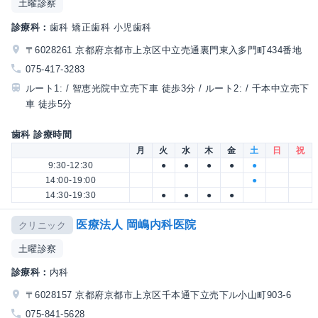
土曜診察
診療科：
歯科 矯正歯科 小児歯科
〒6028261 京都府京都市上京区中立売通裏門東入多門町434番地
075-417-3283
ルート1: / 智恵光院中立売下車 徒歩3分 / ルート2: / 千本中立売下
車 徒歩5分
歯科 診療時間
月
火
水
木
金
土
日
祝
9:30-12:30
●
●
●
●
●
14:00-19:00
●
14:30-19:30
●
●
●
●
医療法人 岡嶋内科医院
クリニック
土曜診察
診療科：
内科
〒6028157 京都府京都市上京区千本通下立売下ル小山町903-6
075-841-5628