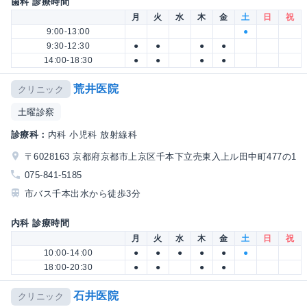
歯科 診療時間
月
火
水
木
金
土
日
祝
9:00-13:00
●
9:30-12:30
●
●
●
●
14:00-18:30
●
●
●
●
荒井医院
クリニック
土曜診察
診療科：
内科 小児科 放射線科
〒6028163 京都府京都市上京区千本下立売東入上ル田中町477の1
075-841-5185
市バス千本出水から徒歩3分
内科 診療時間
月
火
水
木
金
土
日
祝
10:00-14:00
●
●
●
●
●
●
18:00-20:30
●
●
●
●
石井医院
クリニック