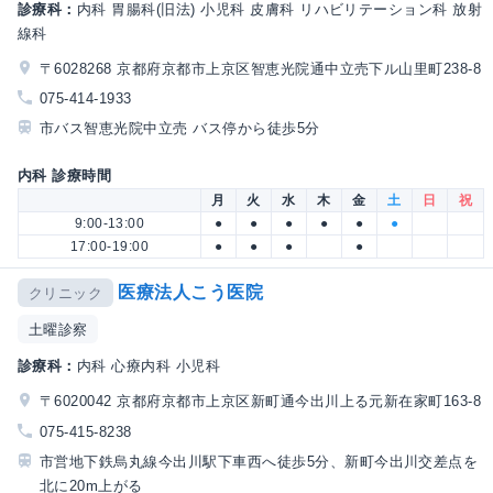
診療科：
内科 胃腸科(旧法) 小児科 皮膚科 リハビリテーション科 放射
線科
〒6028268 京都府京都市上京区智恵光院通中立売下ル山里町238-8
075-414-1933
市バス智恵光院中立売 バス停から徒歩5分
内科 診療時間
月
火
水
木
金
土
日
祝
9:00-13:00
●
●
●
●
●
●
17:00-19:00
●
●
●
●
医療法人こう医院
クリニック
土曜診察
診療科：
内科 心療内科 小児科
〒6020042 京都府京都市上京区新町通今出川上る元新在家町163-8
075-415-8238
市営地下鉄烏丸線今出川駅下車西へ徒歩5分、新町今出川交差点を
北に20m上がる