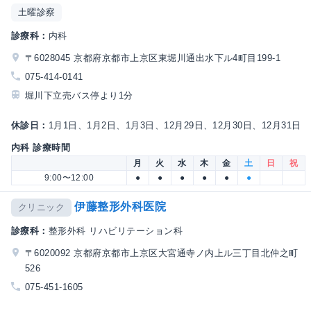
土曜診察
診療科：
内科
〒6028045 京都府京都市上京区東堀川通出水下ル4町目199-1
075-414-0141
堀川下立売バス停より1分
休診日：
1月1日、1月2日、1月3日、12月29日、12月30日、12月31日
内科 診療時間
月
火
水
木
金
土
日
祝
9:00〜12:00
●
●
●
●
●
●
伊藤整形外科医院
クリニック
診療科：
整形外科 リハビリテーション科
〒6020092 京都府京都市上京区大宮通寺ノ内上ル三丁目北仲之町
526
075-451-1605