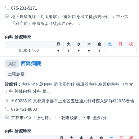
075-231-5171
地下鉄烏丸線「丸太町駅」2番出口を出て徒歩約5分。 / 市バス
「府庁前」停留所より徒歩約2分。...
内科 診療時間
月
火
水
木
金
土
日
祝
9:00-17:00
●
●
●
●
●
西陣病院
病院
土曜診察
診療科：
内科 消化器内科 消化器外科 循環器内科 糖尿病内科 リウマ
チ科 神経内科 外科 整...
〒6028319 京都府京都市上京区五辻通六軒町西入溝前町1035番地
075-461-8800
京都市バス「上七軒」・「乾隆校前」下車 徒歩7分
内科 診療時間
月
火
水
木
金
土
日
祝