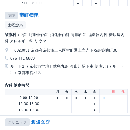
17:00〜20:00
●
●
室町病院
病院
土曜診察
診療科：
内科 呼吸器内科 消化器内科 胃腸内科 循環器内科 糖尿病内
科 アレルギー科 リウマ...
〒6020031 京都府京都市上京区室町通上立売下る裏築地町88
075-441-5859
ルート1: / 京都市営地下鉄烏丸線 今出川駅下車 徒歩5分 / ルート
2: / 京都市営バス...
内科 診療時間
月
火
水
木
金
土
日
祝
9:00-12:00
●
●
●
●
●
●
13:30-15:30
●
18:00-19:30
●
渡邉医院
クリニック