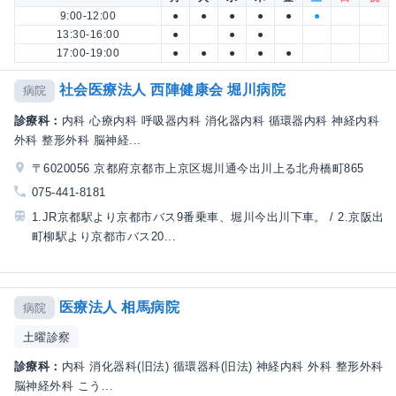
9:00-12:00
●
●
●
●
●
●
13:30-16:00
●
●
●
17:00-19:00
●
●
●
●
●
社会医療法人 西陣健康会 堀川病院
病院
診療科：
内科 心療内科 呼吸器内科 消化器内科 循環器内科 神経内科
外科 整形外科 脳神経...
〒6020056 京都府京都市上京区堀川通今出川上る北舟橋町865
075-441-8181
1.JR京都駅より京都市バス9番乗車、堀川今出川下車。 / 2.京阪出
町柳駅より京都市バス20...
医療法人 相馬病院
病院
土曜診察
診療科：
内科 消化器科(旧法) 循環器科(旧法) 神経内科 外科 整形外科
脳神経外科 こう...