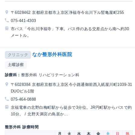
〒6028462 京都府京都市上京区浄福寺今出川下ル竪亀屋町255
075-441-4303
市バス「今出川浄福寺」下車。バス停のある交差点から南へ約30
メートル。
なか整形外科医院
クリニック
土曜診察
診療科：
整形外科 リハビリテーション科
〒6028384 京都府京都市上京区今小路通御前西入紙屋川町1039-31
DUOビル1階
075-464-0888
京福電車の北野白梅町駅から徒歩で3分位。JR円町駅からバスで約
10分。 / 北野天満宮の鳥居か...
整形外科 診療時間
月
火
水
木
金
土
日
祝