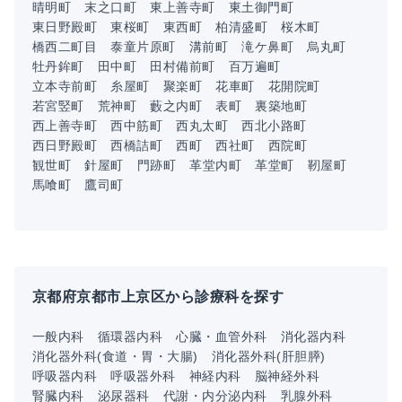
晴明町
末之口町
東上善寺町
東土御門町
東日野殿町
東桜町
東西町
柏清盛町
桜木町
橋西二町目
泰童片原町
溝前町
滝ケ鼻町
烏丸町
牡丹鉾町
田中町
田村備前町
百万遍町
立本寺前町
糸屋町
聚楽町
花車町
花開院町
若宮竪町
荒神町
藪之内町
表町
裏築地町
西上善寺町
西中筋町
西丸太町
西北小路町
西日野殿町
西橋詰町
西町
西社町
西院町
観世町
針屋町
門跡町
革堂内町
革堂町
靭屋町
馬喰町
鷹司町
京都府京都市上京区から診療科を探す
一般内科
循環器内科
心臓・血管外科
消化器内科
消化器外科(食道・胃・大腸)
消化器外科(肝胆膵)
呼吸器内科
呼吸器外科
神経内科
脳神経外科
腎臓内科
泌尿器科
代謝・内分泌内科
乳腺外科