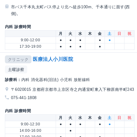
市バス千本丸太町バス停より北へ徒歩100m、千本通りに面す(西
側)。
内科 診療時間
月
火
水
木
金
土
日
祝
9:00-12:00
●
●
●
●
●
17:30-19:00
●
●
●
●
医療法人小川医院
クリニック
土曜診察
診療科：
内科 消化器科(旧法) 小児科 放射線科
〒6020015 京都府京都市上京区寺之内通室町東入下柳原南半町243
075-441-1808
内科 診療時間
月
火
水
木
金
土
日
祝
9:00-12:30
●
●
●
●
●
14:00-16:00
●