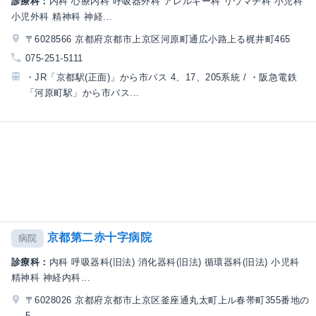
診療科：
内科 心療内科 呼吸器外科 アレルギー科 リウマチ科 小児科
小児外科 精神科 神経...
〒6028566 京都府京都市上京区河原町通広小路上る梶井町465
075-251-5111
・JR「京都駅(正面)」から市バス 4、17、205系統 / ・阪急電鉄
「河原町駅」から市バス...
京都第二赤十字病院
病院
診療科：
内科 呼吸器科(旧法) 消化器科(旧法) 循環器科(旧法) 小児科
精神科 神経内科...
〒6028026 京都府京都市上京区釜座通丸太町上ル春帯町355番地の
5