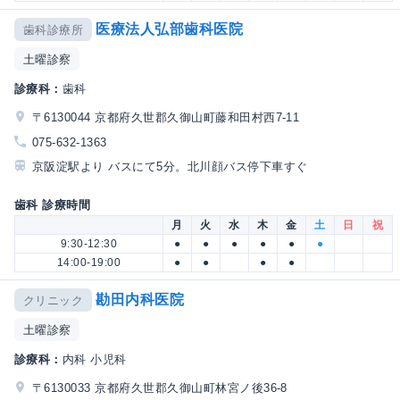
医療法人弘部歯科医院
歯科診療所
土曜診察
診療科：
歯科
〒6130044 京都府久世郡久御山町藤和田村西7-11
075-632-1363
京阪淀駅より バスにて5分。北川顔バス停下車すぐ
歯科 診療時間
月
火
水
木
金
土
日
祝
9:30-12:30
●
●
●
●
●
●
14:00-19:00
●
●
●
●
勘田内科医院
クリニック
土曜診察
診療科：
内科 小児科
〒6130033 京都府久世郡久御山町林宮ノ後36-8