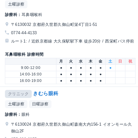
土曜診察
診療科：
耳鼻咽喉科
〒6130032 京都府久世郡久御山町栄4丁目1-51
0774-44-4133
ルート1: / 近鉄京都線 大久保駅駅下車 徒歩20分 / 西栄町バス停前
耳鼻咽喉科 診療時間
月
火
水
木
金
土
日
祝
9:00-12:00
●
●
●
●
●
●
14:00-16:00
●
●
●
●
●
16:00-19:00
●
●
●
●
●
きむら眼科
クリニック
土曜診察
日曜診察
診療科：
眼科
〒6130024 京都府久世郡久御山町森南大内156-1 イオンモール久
御山2F