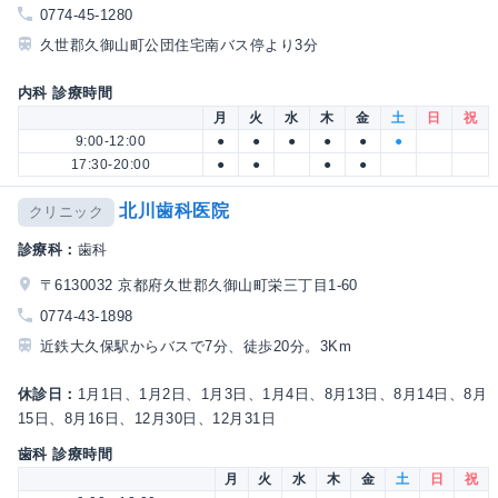
0774-45-1280
久世郡久御山町公団住宅南バス停より3分
内科 診療時間
月
火
水
木
金
土
日
祝
9:00-12:00
●
●
●
●
●
●
17:30-20:00
●
●
●
●
北川歯科医院
クリニック
診療科：
歯科
〒6130032 京都府久世郡久御山町栄三丁目1-60
0774-43-1898
近鉄大久保駅からバスで7分、徒歩20分。3Km
休診日：
1月1日、1月2日、1月3日、1月4日、8月13日、8月14日、8月
15日、8月16日、12月30日、12月31日
歯科 診療時間
月
火
水
木
金
土
日
祝