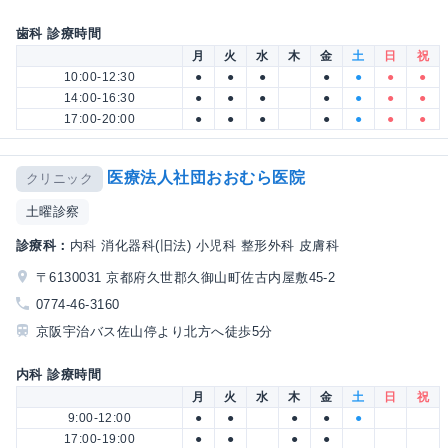
歯科 診療時間
月
火
水
木
金
土
日
祝
10:00-12:30
●
●
●
●
●
●
●
14:00-16:30
●
●
●
●
●
●
●
17:00-20:00
●
●
●
●
●
●
●
医療法人社団おおむら医院
クリニック
土曜診察
診療科：
内科 消化器科(旧法) 小児科 整形外科 皮膚科
〒6130031 京都府久世郡久御山町佐古内屋敷45-2
0774-46-3160
京阪宇治バス佐山停より北方へ徒歩5分
内科 診療時間
月
火
水
木
金
土
日
祝
9:00-12:00
●
●
●
●
●
17:00-19:00
●
●
●
●