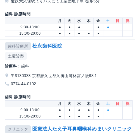
近鉄大久保駅よりバスにて工業団地下車 徒歩5分
歯科 診療時間
月
火
水
木
金
土
日
祝
9:30-13:00
●
●
●
●
●
15:00-20:00
●
●
●
●
●
松永歯科医院
歯科診療所
土曜診察
診療科：
歯科
〒6130033 京都府久世郡久御山町林宮ノ後68-1
0774-44-0102
歯科 診療時間
月
火
水
木
金
土
日
祝
9:00-13:00
●
●
●
●
●
●
15:00-20:00
●
●
●
●
●
医療法人たえ子耳鼻咽喉科めまいクリニック
クリニック