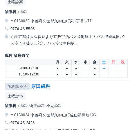
土曜診察
診療科：
歯科
〒6130032 京都府久世郡久御山町栄1丁目1-77
0774-46-5505
近鉄京都線大久保駅より京阪宇治バス栄町経由のバスで新成田バ
ス停より徒歩1,2分。バス停で車内放...
歯科 診療時間
月
火
水
木
金
土
日
祝
9:00-12:00
●
●
●
●
●
15:00-19:30
●
●
●
●
原田歯科
歯科診療所
土曜診察
診療科：
歯科 矯正歯科 小児歯科
〒6130034 京都府久世郡久御山町佐山新開地196
0774-45-2428