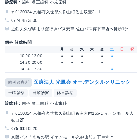
診療科：
歯科 矯正歯科 小児歯科
〒6130034 京都府久世郡久御山町佐山双置2-11
0774-45-3500
近鉄大久保駅より淀行きバス乗車 佐山バス停下車西へ徒歩1分
歯科 診療時間
月
火
水
木
金
土
日
祝
10:00-13:00
●
●
●
●
●
14:30-20:00
●
●
●
●
14:30-17:30
●
医療法人 光風会 オー,デンタルクリニック
歯科診療所
土曜診察
日曜診察
休日診察
診療科：
歯科 矯正歯科 小児歯科
〒6130024 京都府久世郡久御山町森南大内156-1 イオンモール久
御山2F
075-633-0920
京阪バス「まちの駅 イオンモール久御山前」下車すぐ