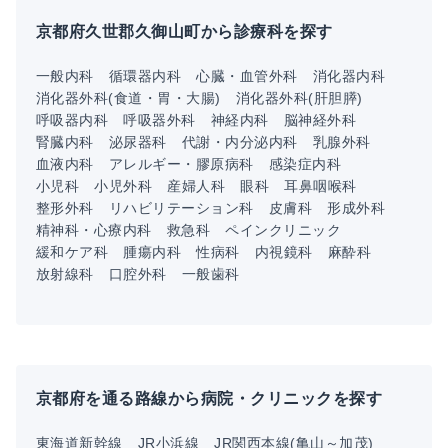
京都府久世郡久御山町から診療科を探す
一般内科
循環器内科
心臓・血管外科
消化器内科
消化器外科(食道・胃・大腸)
消化器外科(肝胆膵)
呼吸器内科
呼吸器外科
神経内科
脳神経外科
腎臓内科
泌尿器科
代謝・内分泌内科
乳腺外科
血液内科
アレルギー・膠原病科
感染症内科
小児科
小児外科
産婦人科
眼科
耳鼻咽喉科
整形外科
リハビリテーション科
皮膚科
形成外科
精神科・心療内科
救急科
ペインクリニック
緩和ケア科
腫瘍内科
性病科
内視鏡科
麻酔科
放射線科
口腔外科
一般歯科
京都府を通る路線から病院・クリニックを探す
東海道新幹線
JR小浜線
JR関西本線(亀山～加茂)