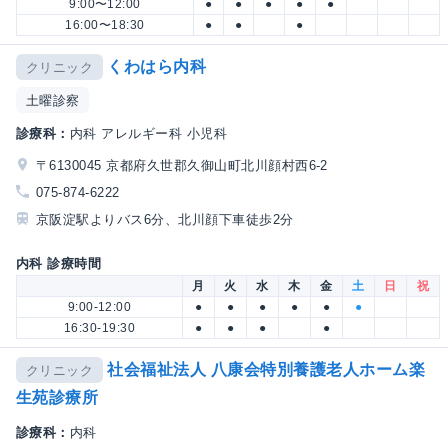
9:00〜12:00
●
●
●
●
●
16:00〜18:30
●
●
●
くわはら内科
クリニック
土曜診察
診療科：
内科 アレルギー科 小児科
〒6130045 京都府久世郡久御山町北川顔村西6-2
075-874-6222
京阪淀駅よりバス6分、北川顔下車徒歩2分
内科 診療時間
月
火
水
木
金
土
日
祝
9:00-12:00
●
●
●
●
●
●
16:30-19:30
●
●
●
●
社会福祉法人 八康会特別養護老人ホーム楽
クリニック
生苑診療所
診療科：
内科