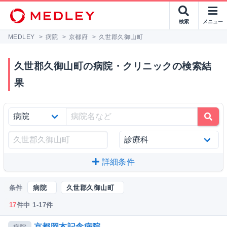
検索
メニュー
MEDLEY
>
病院
>
京都府
>
久世郡久御山町
久世郡久御山町の病院・クリニックの検索結
果
詳細条件
条件
病院
久世郡久御山町
17
件中 1-17件
京都岡本記念病院