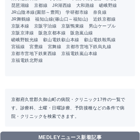
琵琶湖線
京都線
JR湖西線
大和路線
嵯峨野線
JR山陰本線(園部～豊岡)
学研都市線
奈良線
JR舞鶴線
福知山線(篠山口～福知山)
近鉄京都線
京阪本線
京阪宇治線
京阪鴨東線
男山ケーブル
京阪京津線
阪急京都本線
阪急嵐山線
嵯峨野観光線
叡山電鉄叡山本線
叡山電鉄鞍馬線
宮福線
宮豊線
宮舞線
京都市営地下鉄烏丸線
京都市営地下鉄東西線
京福電鉄嵐山本線
京福電鉄北野線
京都府久世郡久御山町の病院・クリニック17件の一覧で
す。診療科、土曜・日曜診療、予防接種などの条件で病
院・クリニックを検索できます。
MEDLEYニュース新着記事