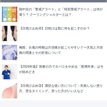
熱中症の「警戒アラート」と「特別警戒アラート」は何が
違う？ クーリングシェルターとは？
【日焼け止め④】日焼けは肌に何を起こすのか？
梅雨、台風の時期は片頭痛が起こりやすい？ー天気と片頭
痛の関連とその対策について
【2026年版】医療の力でタバコをやめる「禁煙外来」は今
が始めどき
【日焼け止め③】適切な使い方について：失敗しない塗り
方、塗るタイミング、塗った方がいい人など