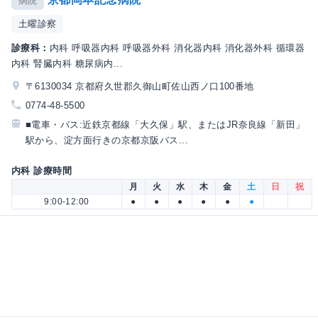
病院
土曜診察
診療科：
内科 呼吸器内科 呼吸器外科 消化器内科 消化器外科 循環器
内科 腎臓内科 糖尿病内...
〒6130034 京都府久世郡久御山町佐山西ノ口100番地
0774-48-5500
■電車・バス:近鉄京都線「大久保」駅、またはJR奈良線「新田」
駅から、淀方面行きの京都京阪バス...
内科 診療時間
月
火
水
木
金
土
日
祝
9:00-12:00
●
●
●
●
●
●