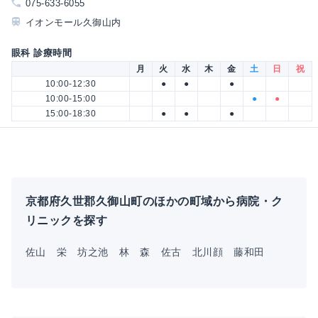
075-633-6055
イオンモール久御山内
眼科 診療時間
月
火
水
木
金
土
日
祝
10:00-12:30
●
●
●
10:00-15:00
●
●
15:00-18:30
●
●
●
京都府久世郡久御山町のほかの町域から病院・ク
リニックを探す
佐山
栄
坊之池
林
森
佐古
北川顔
藤和田