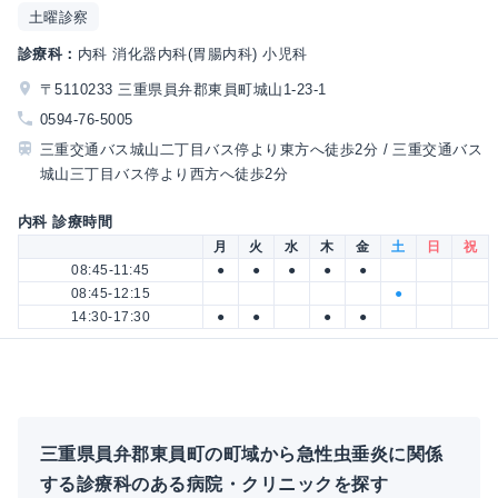
土曜診察
診療科：
内科 消化器内科(胃腸内科) 小児科
〒5110233 三重県員弁郡東員町城山1-23-1
0594-76-5005
三重交通バス城山二丁目バス停より東方へ徒歩2分 / 三重交通バス
城山三丁目バス停より西方へ徒歩2分
内科 診療時間
月
火
水
木
金
土
日
祝
08:45-11:45
●
●
●
●
●
08:45-12:15
●
14:30-17:30
●
●
●
●
三重県員弁郡東員町の町域から急性虫垂炎に関係
する診療科のある病院・クリニックを探す