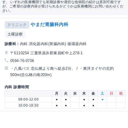
す。 いずれの医療機関でも初期診療や適切な他病院の紹介は原則可能です
が、ご希望の診療内容が受けられるかどうかは医療機関にお問い合わせくだ
さい。
やまだ胃腸科内科
クリニック
土曜診察
診療科：
内科 消化器内科(胃腸内科) 循環器内科
〒5110254 三重県員弁郡東員町中上278-1
0594-76-0706
・八風バス 念仏橋より南へ徒歩2分、 / ・東洋タイヤの北約
500m(念仏橋の南200m)
内科 診療時間
月
火
水
木
金
土
日
祝
09:00-12:00
●
●
●
●
●
16:00-18:30
●
●
●
●