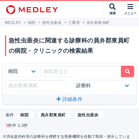
検索
メニュー
MEDLEY
>
病院
>
急性虫垂炎
>
三重県
>
員弁郡東員町
急性虫垂炎に関連する診療科の員弁郡東員町
の病院・クリニックの検索結果
詳細条件
条件
病院
員弁郡東員町
急性虫垂炎
3
件中 1-3件
※消化器内科等の診療科を標榜する医療機関を自動で取得・表示していま