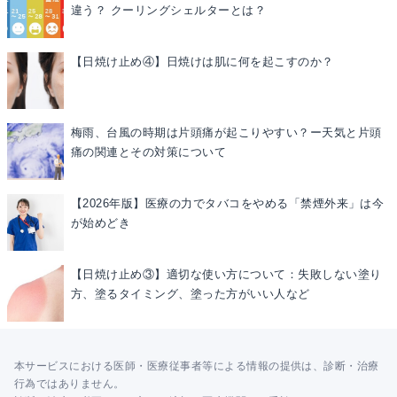
違う？ クーリングシェルターとは？
【日焼け止め④】日焼けは肌に何を起こすのか？
梅雨、台風の時期は片頭痛が起こりやすい？ー天気と片頭
痛の関連とその対策について
【2026年版】医療の力でタバコをやめる「禁煙外来」は今
が始めどき
【日焼け止め③】適切な使い方について：失敗しない塗り
方、塗るタイミング、塗った方がいい人など
本サービスにおける医師・医療従事者等による情報の提供は、診断・治療
行為ではありません。