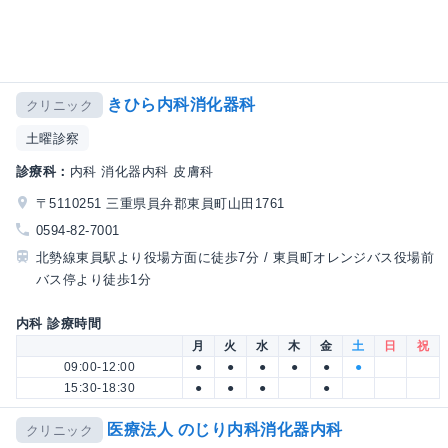
きひら内科消化器科
クリニック
土曜診察
診療科：
内科 消化器内科 皮膚科
〒5110251 三重県員弁郡東員町山田1761
0594-82-7001
北勢線東員駅より役場方面に徒歩7分 / 東員町オレンジバス役場前
バス停より徒歩1分
内科 診療時間
月
火
水
木
金
土
日
祝
09:00-12:00
●
●
●
●
●
●
15:30-18:30
●
●
●
●
医療法人 のじり内科消化器内科
クリニック