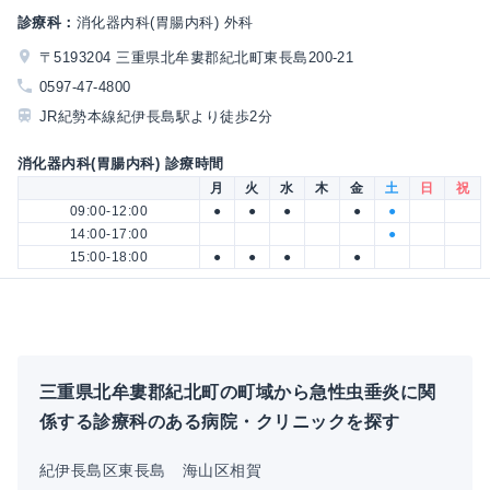
診療科：
消化器内科(胃腸内科) 外科
〒5193204 三重県北牟婁郡紀北町東長島200-21
0597-47-4800
JR紀勢本線紀伊長島駅より徒歩2分
消化器内科(胃腸内科) 診療時間
月
火
水
木
金
土
日
祝
09:00-12:00
●
●
●
●
●
14:00-17:00
●
15:00-18:00
●
●
●
●
三重県北牟婁郡紀北町の町域から急性虫垂炎に関
係する診療科のある病院・クリニックを探す
紀伊長島区東長島
海山区相賀