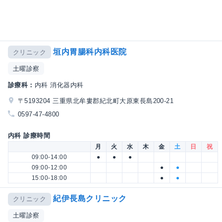
垣内胃腸科内科医院
クリニック
土曜診察
診療科：
内科 消化器内科
〒5193204 三重県北牟婁郡紀北町大原東長島200-21
0597-47-4800
内科 診療時間
月
火
水
木
金
土
日
祝
09:00-14:00
●
●
●
09:00-12:00
●
●
15:00-18:00
●
●
紀伊長島クリニック
クリニック
土曜診察