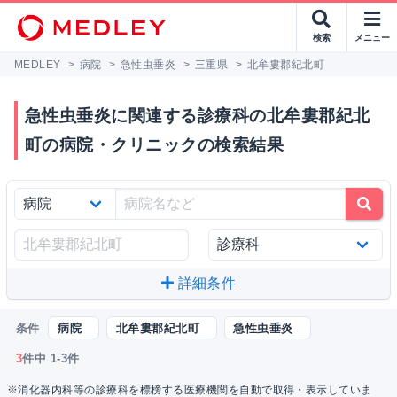
検索
メニュー
MEDLEY
>
病院
>
急性虫垂炎
>
三重県
>
北牟婁郡紀北町
急性虫垂炎に関連する診療科の北牟婁郡紀北
町の病院・クリニックの検索結果
詳細条件
条件
病院
北牟婁郡紀北町
急性虫垂炎
3
件中 1-3件
※消化器内科等の診療科を標榜する医療機関を自動で取得・表示していま