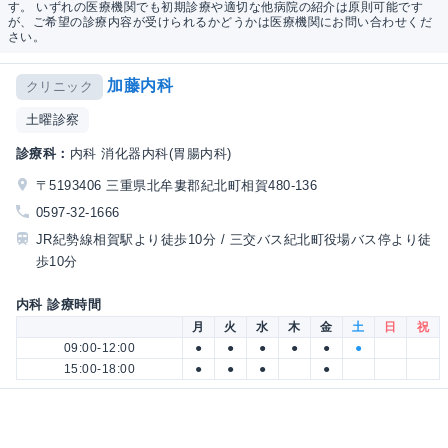
す。 いずれの医療機関でも初期診療や適切な他病院の紹介は原則可能です
が、ご希望の診療内容が受けられるかどうかは医療機関にお問い合わせくだ
さい。
加藤内科
クリニック
土曜診察
診療科：
内科 消化器内科(胃腸内科)
〒5193406 三重県北牟婁郡紀北町相賀480-136
0597-32-1666
JR紀勢線相賀駅より徒歩10分 / 三交バス紀北町役場バス停より徒
歩10分
内科 診療時間
月
火
水
木
金
土
日
祝
09:00-12:00
●
●
●
●
●
●
15:00-18:00
●
●
●
●