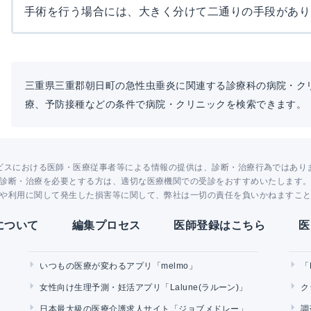
手術を行う場合には、大きく分けて二通りの手段がありま
三重県三重郡朝日町の急性虫垂炎に関連する診療科の病院・ク
療、予防接種などの条件で病院・クリニックを検索できます。
ビスにおける医師・医療従事者等による情報の提供は、診断・治療行為ではあり
診断・治療を必要とする方は、適切な医療機関での受診をおすすめいたします
や利用に関して発生した損害等に関して、弊社は一切の責任を負いかねますこ
Yについて
編集プロセス
医師登録はこちら
医
いつもの医療が変わるアプリ「melmo」
「
女性向け生理予測・妊活アプリ「Lalune(ラルーン)」
ク
日本最大級の医療介護求人サイト「ジョブメドレー」
調