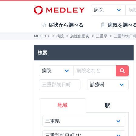
症状から調べる
病気を調べ
MEDLEY
>
病院
>
急性虫垂炎
>
三重県
>
三重郡朝日
検索
地域
駅