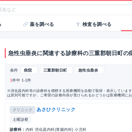
る
薬を調べる
検査を調べる
町
急性虫垂炎に関連する診療科の三重郡朝日町の
条件
病院
三重郡朝日町
急性虫垂炎
1
件中 1-1件
※消化器内科等の診療科を標榜する医療機関を自動で取得・表示しています
は原則可能ですが、ご希望の診療内容が受けられるかどうかは医療機関に
あさひクリニック
クリニック
土曜診察
診療科：
内科 消化器内科(胃腸内科) 小児科