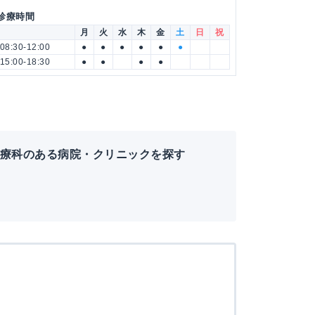
 診療時間
月
火
水
木
金
土
日
祝
08:30-12:00
●
●
●
●
●
●
15:00-18:30
●
●
●
●
診療科のある病院・クリニックを探す