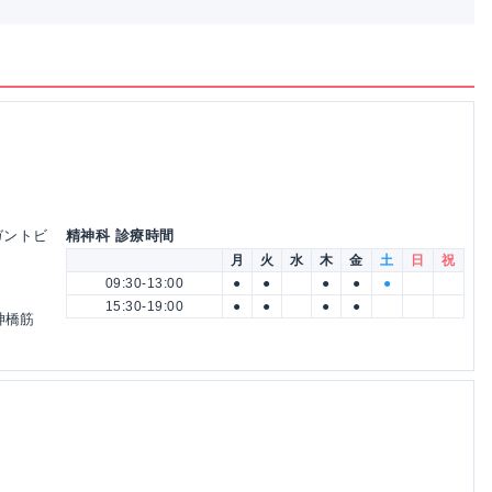
レガントビ
精神科 診療時間
月
火
水
木
金
土
日
祝
09:30-13:00
●
●
●
●
●
15:30-19:00
●
●
●
●
神橋筋