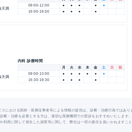
09:00-12:00
●
●
●
●
●
線天満
16:00-19:00
●
●
●
●
内科 診療時間
月
火
水
木
金
土
日
祝
09:00-13:00
●
●
●
●
●
●
線天満
16:30-19:30
●
●
●
●
ビスにおける医師・医療従事者等による情報の提供は、診断・治療行為ではあり
診断・治療を必要とする方は、適切な医療機関での受診をおすすめいたします
や利用に関して発生した損害等に関して、弊社は一切の責任を負いかねますこ