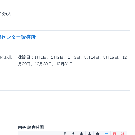
1分(入
術センター診療所
田ビル北
休診日：
1月1日、1月2日、1月3日、8月14日、8月15日、12
月29日、12月30日、12月31日
内科 診療時間
月
火
水
木
金
土
日
祝