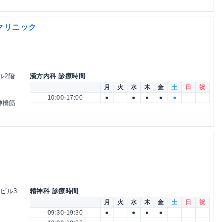
クリニック
ル2階
漢方内科 診療時間
月
火
水
木
金
土
日
祝
10:00-17:00
●
●
●
●
●
神橋筋
Tビル3
精神科 診療時間
月
火
水
木
金
土
日
祝
09:30-19:30
●
●
●
●