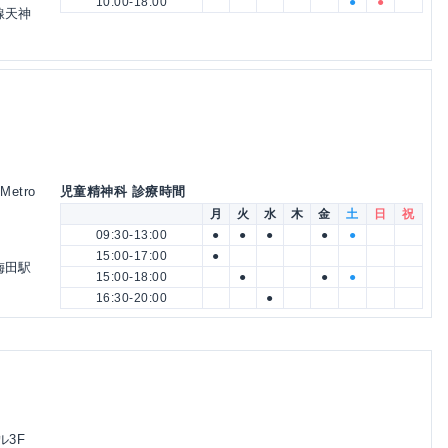
10:00-18:00
●
●
線天神
etro
児童精神科 診療時間
月
火
水
木
金
土
日
祝
09:30-13:00
●
●
●
●
●
15:00-17:00
●
梅田駅
15:00-18:00
●
●
●
16:30-20:00
●
ル3F