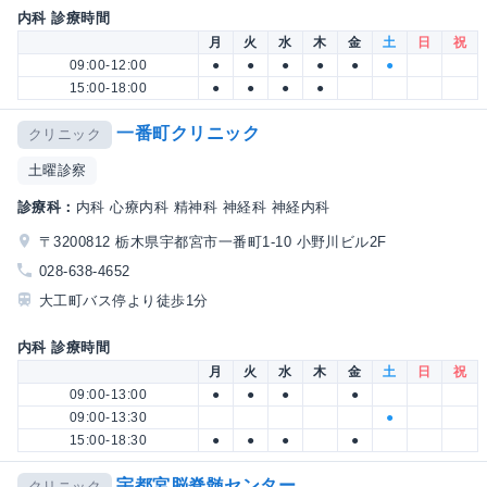
内科 診療時間
月
火
水
木
金
土
日
祝
09:00-12:00
●
●
●
●
●
●
15:00-18:00
●
●
●
●
一番町クリニック
クリニック
土曜診察
診療科：
内科 心療内科 精神科 神経科 神経内科
〒3200812 栃木県宇都宮市一番町1-10 小野川ビル2F
028-638-4652
大工町バス停より徒歩1分
内科 診療時間
月
火
水
木
金
土
日
祝
09:00-13:00
●
●
●
●
09:00-13:30
●
15:00-18:30
●
●
●
●
宇都宮脳脊髄センター
クリニック