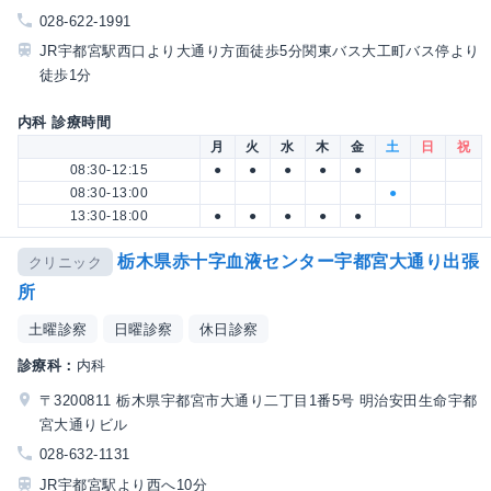
028-622-1991
JR宇都宮駅西口より大通り方面徒歩5分関東バス大工町バス停より
徒歩1分
内科 診療時間
月
火
水
木
金
土
日
祝
08:30-12:15
●
●
●
●
●
08:30-13:00
●
13:30-18:00
●
●
●
●
●
栃木県赤十字血液センター宇都宮大通り出張
クリニック
所
土曜診察
日曜診察
休日診察
診療科：
内科
〒3200811 栃木県宇都宮市大通り二丁目1番5号 明治安田生命宇都
宮大通りビル
028-632-1131
JR宇都宮駅より西へ10分