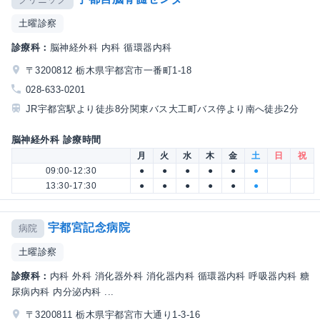
土曜診察
診療科：
脳神経外科 内科 循環器内科
〒3200812 栃木県宇都宮市一番町1-18
028-633-0201
JR宇都宮駅より徒歩8分関東バス大工町バス停より南へ徒歩2分
脳神経外科 診療時間
月
火
水
木
金
土
日
祝
09:00-12:30
●
●
●
●
●
●
13:30-17:30
●
●
●
●
●
●
宇都宮記念病院
病院
土曜診察
診療科：
内科 外科 消化器外科 消化器内科 循環器内科 呼吸器内科 糖
尿病内科 内分泌内科 ...
〒3200811 栃木県宇都宮市大通り1-3-16