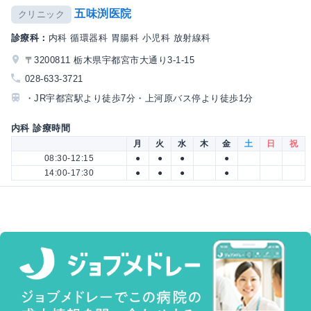
五味渕医院
クリニック
診療科：
内科 循環器科 胃腸科 小児科 放射線科
〒3200811 栃木県宇都宮市大通り3-1-15
028-633-3721
・JR宇都宮駅より徒歩7分・上河原バス停より徒歩1分
内科 診療時間
月
火
水
木
金
土
日
祝
08:30-12:15
●
●
●
●
14:00-17:30
●
●
●
●