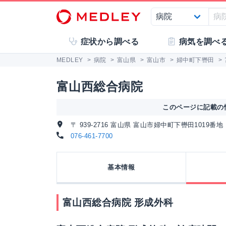
症状から調べる
病気を調べ
MEDLEY
>
病院
>
富山県
>
富山市
>
婦中町下轡田
>
富山西総合病院
このページに記載の情
〒 939-2716 富山県 富山市婦中町下轡田1019番地
076-461-7700
基本情報
富山西総合病院 形成外科