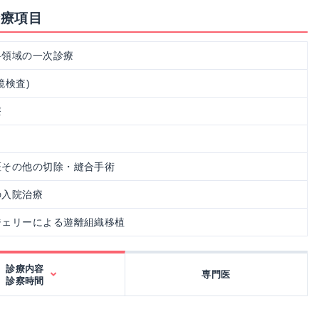
診療項目
科領域の一次診療
鏡検査)
療
斑その他の切除・縫合手術
の入院治療
ジェリーによる遊離組織移植
診療内容
専門医
診察時間