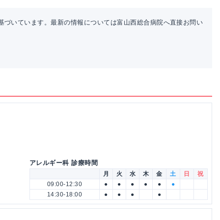
基づいています。最新の情報については富山西総合病院へ直接お問い
アレルギー科 診療時間
月
火
水
木
金
土
日
祝
09:00-12:30
●
●
●
●
●
●
14:30-18:00
●
●
●
●