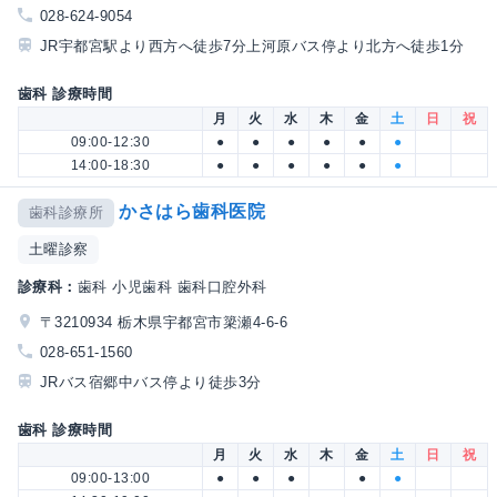
028-624-9054
JR宇都宮駅より西方へ徒歩7分上河原バス停より北方へ徒歩1分
歯科 診療時間
月
火
水
木
金
土
日
祝
09:00-12:30
●
●
●
●
●
●
14:00-18:30
●
●
●
●
●
●
かさはら歯科医院
歯科診療所
土曜診察
診療科：
歯科 小児歯科 歯科口腔外科
〒3210934 栃木県宇都宮市簗瀬4-6-6
028-651-1560
JRバス宿郷中バス停より徒歩3分
歯科 診療時間
月
火
水
木
金
土
日
祝
09:00-13:00
●
●
●
●
●