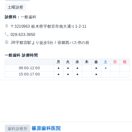
土曜診察
診療科：
一般歯科
〒3210963 栃木県宇都宮市南大通り1-2-11
028-633-3950
JR宇都宮駅より徒歩5分 / 宿郷西バス停の前
一般歯科 診療時間
月
火
水
木
金
土
日
祝
09:00-12:00
●
●
●
●
●
15:00-17:00
●
●
●
●
篠原歯科医院
歯科診療所