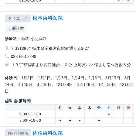
09:30-18:00
●
●
松本歯科医院
クリニック
土曜診察
診療科：
歯科 小児歯科
〒3210964 栃木県宇都宮市駅前通り2-2-27
028-633-2848
ＪＲ宇都宮駅より西口徒歩１０分 上河原バス停より南へ徒歩５分
休診日：
1月1日、1月2日、1月3日、1月4日、1月5日、8月13日、8月
14日、8月15日、8月16日、12月28日、12月29日、12月30日、12月31
日
歯科 診療時間
月
火
水
木
金
土
日
祝
9:00〜12:00
●
9:00〜18:00
●
●
●
●
佐伯歯科医院
歯科診療所