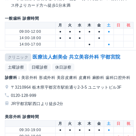
ス停よりカード方へ徒歩1分未満
一般歯科 診療時間
月
火
水
木
金
土
日
祝
09:00-12:00
●
●
●
●
●
●
14:00-18:00
●
●
●
●
14:00-17:00
●
●
医療法人創美会 共立美容外科 宇都宮院
クリニック
土曜診察
日曜診察
休日診察
診療科：
美容外科 形成外科 美容皮膚科 皮膚科 麻酔科 歯科口腔外科
〒3210964 栃木県宇都宮市駅前通り2-3-5 ユニマットビル3F
0120-128-999
JR宇都宮駅西口より徒歩2分
美容外科 診療時間
月
火
水
木
金
土
日
祝
09:30-19:00
●
●
●
●
●
●