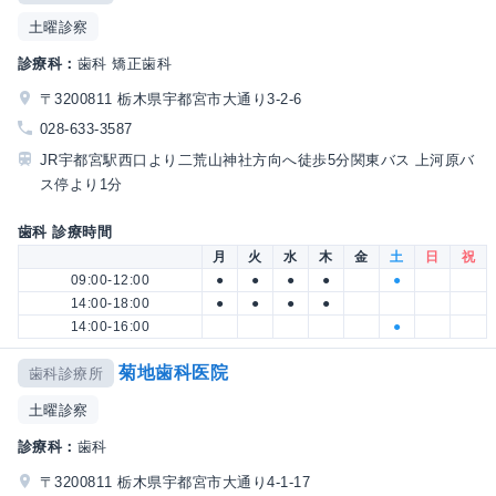
土曜診察
診療科：
歯科 矯正歯科
〒3200811 栃木県宇都宮市大通り3-2-6
028-633-3587
JR宇都宮駅西口より二荒山神社方向へ徒歩5分関東バス 上河原バ
ス停より1分
歯科 診療時間
月
火
水
木
金
土
日
祝
09:00-12:00
●
●
●
●
●
14:00-18:00
●
●
●
●
14:00-16:00
●
菊地歯科医院
歯科診療所
土曜診察
診療科：
歯科
〒3200811 栃木県宇都宮市大通り4-1-17