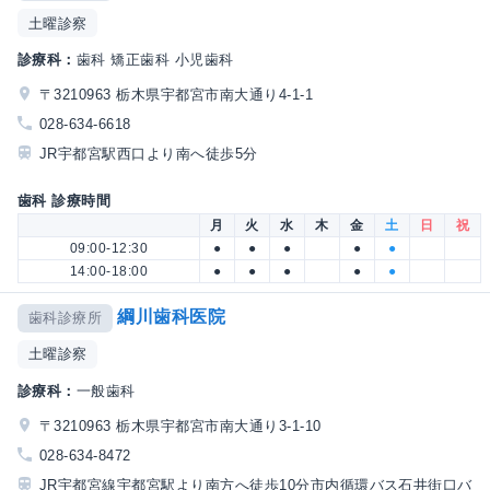
土曜診察
診療科：
歯科 矯正歯科 小児歯科
〒3210963 栃木県宇都宮市南大通り4-1-1
028-634-6618
JR宇都宮駅西口より南へ徒歩5分
歯科 診療時間
月
火
水
木
金
土
日
祝
09:00-12:30
●
●
●
●
●
14:00-18:00
●
●
●
●
●
綱川歯科医院
歯科診療所
土曜診察
診療科：
一般歯科
〒3210963 栃木県宇都宮市南大通り3-1-10
028-634-8472
JR宇都宮線宇都宮駅より南方へ徒歩10分市内循環バス石井街口バ