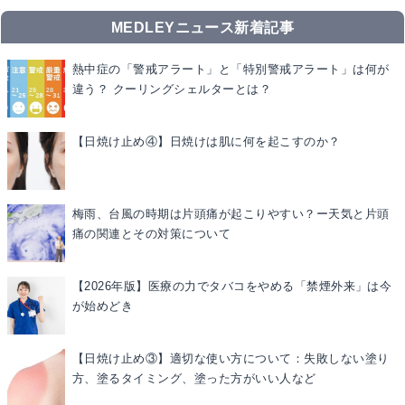
MEDLEYニュース新着記事
熱中症の「警戒アラート」と「特別警戒アラート」は何が
違う？ クーリングシェルターとは？
【日焼け止め④】日焼けは肌に何を起こすのか？
梅雨、台風の時期は片頭痛が起こりやすい？ー天気と片頭
痛の関連とその対策について
【2026年版】医療の力でタバコをやめる「禁煙外来」は今
が始めどき
【日焼け止め③】適切な使い方について：失敗しない塗り
方、塗るタイミング、塗った方がいい人など