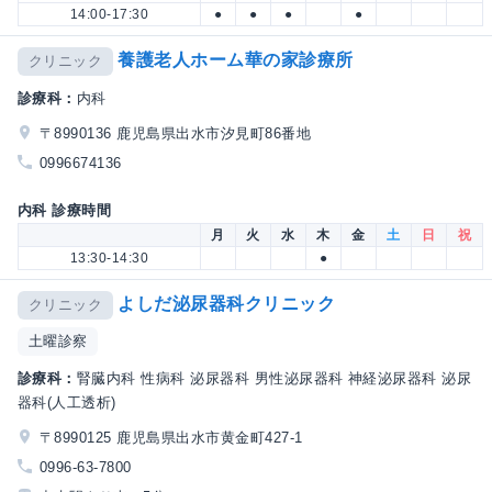
14:00-17:30
●
●
●
●
養護老人ホーム華の家診療所
クリニック
診療科：
内科
〒8990136 鹿児島県出水市汐見町86番地
0996674136
内科 診療時間
月
火
水
木
金
土
日
祝
13:30-14:30
●
よしだ泌尿器科クリニック
クリニック
土曜診察
診療科：
腎臓内科 性病科 泌尿器科 男性泌尿器科 神経泌尿器科 泌尿
器科(人工透析)
〒8990125 鹿児島県出水市黄金町427-1
0996-63-7800