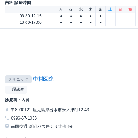
内科 診療時間
月
火
水
木
金
土
日
祝
08:30-12:15
●
●
●
●
●
13:00-17:00
●
●
●
●
●
中村医院
クリニック
土曜診察
診療科：
内科
〒8990121 鹿児島県出水市米ノ津町12-43
0996-67-1033
南国交通 新町バス停より徒歩3分