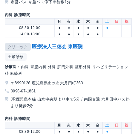
市営バス 今釜バス停下車徒歩1分
内科 診療時間
月
火
水
木
金
土
日
祝
08:30-12:00
●
●
●
●
●
●
14:00-18:00
●
●
●
●
●
医療法人三徳会 東医院
クリニック
土曜診察
診療科：
内科 胃腸内科 外科 肛門外科 整形外科 リハビリテーション
科 麻酔科
〒8990126 鹿児島県出水市六月田町360
0996-67-1861
JR鹿児島本線 出水中央駅より車で5分 / 南国交通 六月田中バス停
より徒歩2分
内科 診療時間
月
火
水
木
金
土
日
祝
08:30-12:30
●
●
●
●
●
●