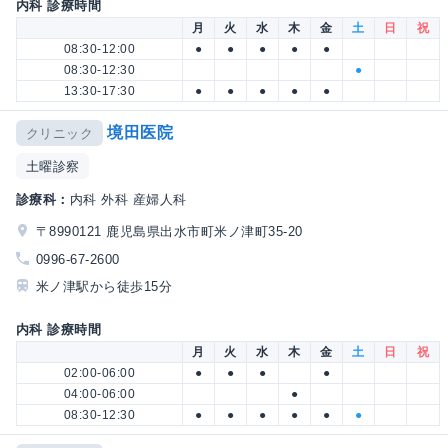
内科 診療時間
月
火
水
木
金
土
日
祝
08:30-12:00
●
●
●
●
●
08:30-12:30
●
13:30-17:30
●
●
●
●
●
境田医院
クリニック
土曜診察
診療科：
内科 外科 産婦人科
〒8990121 鹿児島県出水市町米ノ津町35-20
0996-67-2600
米ノ津駅から徒歩15分
内科 診療時間
月
火
水
木
金
土
日
祝
02:00-06:00
●
●
●
●
04:00-06:00
●
08:30-12:30
●
●
●
●
●
●