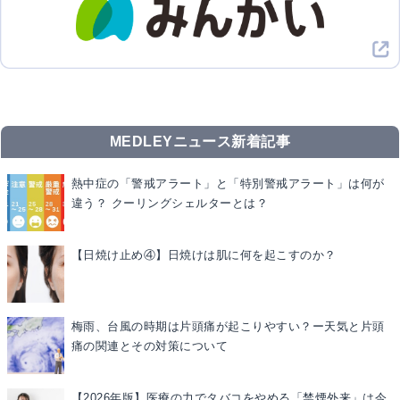
MEDLEYニュース新着記事
熱中症の「警戒アラート」と「特別警戒アラート」は何が
違う？ クーリングシェルターとは？
【日焼け止め④】日焼けは肌に何を起こすのか？
梅雨、台風の時期は片頭痛が起こりやすい？ー天気と片頭
痛の関連とその対策について
【2026年版】医療の力でタバコをやめる「禁煙外来」は今