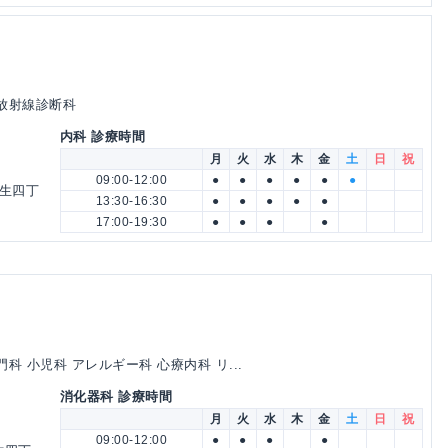
 放射線診断科
内科 診療時間
月
火
水
木
金
土
日
祝
09:00-12:00
●
●
●
●
●
●
蒲生四丁
13:30-16:30
●
●
●
●
●
17:00-19:30
●
●
●
●
科 小児科 アレルギー科 心療内科 リ...
消化器科 診療時間
月
火
水
木
金
土
日
祝
09:00-12:00
●
●
●
●