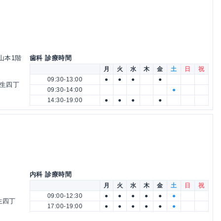
タ山本1階
歯科 診療時間
月
火
水
木
金
土
日
祝
09:30-13:00
●
●
●
●
蒲生四丁
09:30-14:00
●
14:30-19:00
●
●
●
●
内科 診療時間
月
火
水
木
金
土
日
祝
09:00-12:30
●
●
●
●
●
●
生四丁
17:00-19:00
●
●
●
●
●
●