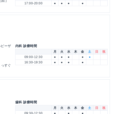
生四丁
17:00-20:00
●
●
●
●
エルピーザ
内科 診療時間
月
火
水
木
金
土
日
祝
09:00-12:30
●
●
●
●
●
16:30-19:30
●
●
●
●
まっすぐ
歯科 診療時間
月
火
水
木
金
土
日
祝
09:30-12:30
●
●
●