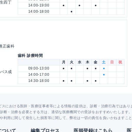
蒲生四丁
14:00-19:00
●
●
●
14:00-18:00
●
児矯正歯科
歯科 診療時間
月
火
水
木
金
土
日
祝
09:00-13:00
●
●
●
●
●
ーバス成
14:00-17:00
●
14:30-18:00
●
●
●
●
ビスにおける医師・医療従事者等による情報の提供は、診断・治療行為ではあり
診断・治療を必要とする方は、適切な医療機関での受診をおすすめいたします
や利用に関して発生した損害等に関して、弊社は一切の責任を負いかねますこ
Yについて
編集プロセス
医師登録はこちら
医