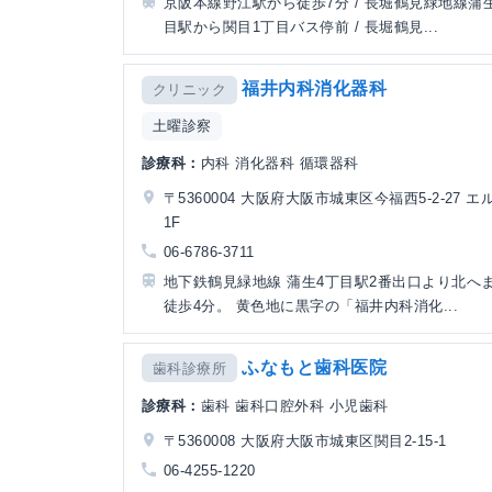
京阪本線野江駅から徒歩7分 / 長堀鶴見緑地線蒲
目駅から関目1丁目バス停前 / 長堀鶴見...
福井内科消化器科
クリニック
土曜診察
診療科：
内科 消化器科 循環器科
〒5360004 大阪府大阪市城東区今福西5-2-27 
1F
06-6786-3711
地下鉄鶴見緑地線 蒲生4丁目駅2番出口より北へ
徒歩4分。 黄色地に黒字の「福井内科消化...
ふなもと歯科医院
歯科診療所
診療科：
歯科 歯科口腔外科 小児歯科
〒5360008 大阪府大阪市城東区関目2-15-1
06-4255-1220