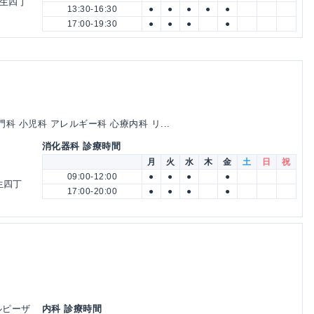
蒲生四丁
13:30-16:30
●
●
●
●
●
17:00-19:30
●
●
●
●
科 小児科 アレルギー科 心療内科 リ...
消化器科 診療時間
月
火
水
木
金
土
日
祝
09:00-12:00
●
●
●
●
生四丁
17:00-20:00
●
●
●
●
エルピーザ
内科 診療時間