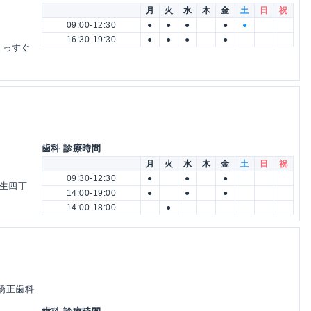
月
火
水
木
金
土
日
祝
09:00-12:30
●
●
●
●
●
16:30-19:30
●
●
●
●
まっすぐ
歯科 診療時間
月
火
水
木
金
土
日
祝
09:30-12:30
●
●
●
蒲生四丁
14:00-19:00
●
●
●
14:00-18:00
●
児矯正歯科