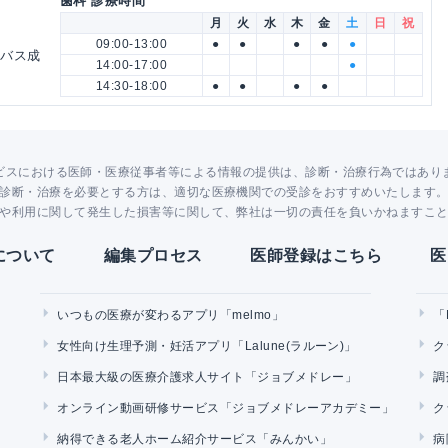
歯科 診療時間
月
火
水
木
金
土
日
祝
09:00-13:00
●
●
●
●
●
ーバス成
14:00-17:00
●
14:30-18:00
●
●
●
●
ビスにおける医師・医療従事者等による情報の提供は、診断・治療行為ではあり
診断・治療を必要とする方は、適切な医療機関での受診をおすすめいたします
や利用に関して発生した損害等に関して、弊社は一切の責任を負いかねますこ
Yについて
編集プロセス
医師登録はこちら
医
いつもの医療が変わるアプリ「melmo」
「
女性向け生理予測・妊活アプリ「Lalune(ラルーン)」
ク
日本最大級の医療介護求人サイト「ジョブメドレー」
調
オンライン動画研修サービス「ジョブメドレーアカデミー」
ク
納得できる老人ホーム紹介サービス「みんかい」
病