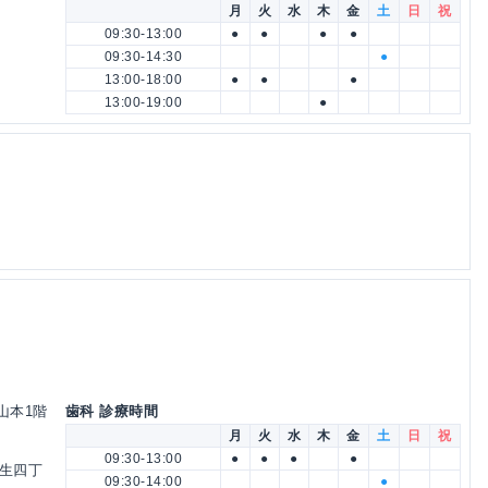
月
火
水
木
金
土
日
祝
09:30-13:00
●
●
●
●
09:30-14:30
●
13:00-18:00
●
●
●
13:00-19:00
●
タ山本1階
歯科 診療時間
月
火
水
木
金
土
日
祝
09:30-13:00
●
●
●
●
蒲生四丁
09:30-14:00
●