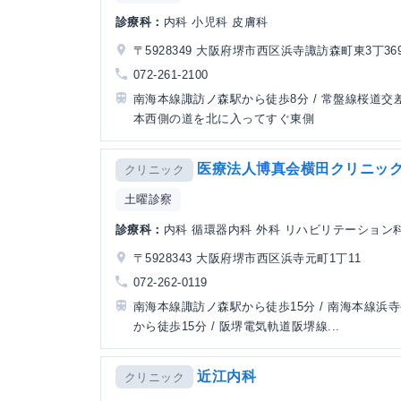
診療科：
内科 小児科 皮膚科
〒5928349 大阪府堺市西区浜寺諏訪森町東3丁369
072-261-2100
南海本線諏訪ノ森駅から徒歩8分 / 常盤線桜道交
本西側の道を北に入ってすぐ東側
医療法人博真会横田クリニッ
クリニック
土曜診察
診療科：
内科 循環器内科 外科 リハビリテーション
〒5928343 大阪府堺市西区浜寺元町1丁11
072-262-0119
南海本線諏訪ノ森駅から徒歩15分 / 南海本線浜
から徒歩15分 / 阪堺電気軌道阪堺線...
近江内科
クリニック