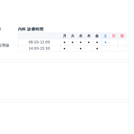
0
内科 診療時間
月
火
水
木
金
土
日
祝
08:20-12:00
●
●
●
●
●
●
阪堺線
14:00-15:30
●
●
●