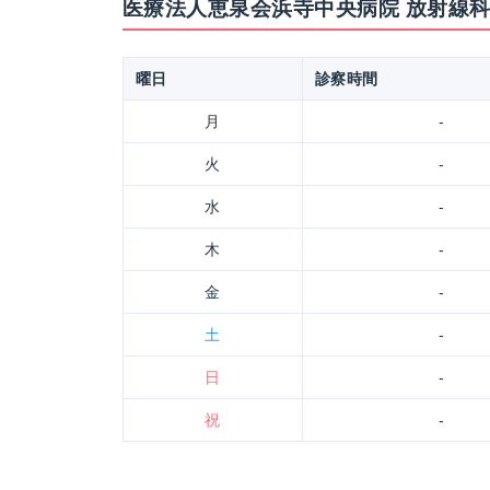
医療法人恵泉会浜寺中央病院 放射線
曜日
診察時間
月
-
火
-
水
-
木
-
金
-
土
-
日
-
祝
-