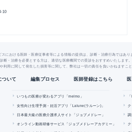
-10
ビスにおける医師・医療従事者等による情報の提供は、診断・治療行為ではあり
診断・治療を必要とする方は、適切な医療機関での受診をおすすめいたします
や利用に関して発生した損害等に関して、弊社は一切の責任を負いかねますこ
Yについて
編集プロセス
医師登録はこちら
医
いつもの医療が変わるアプリ「melmo」
「
女性向け生理予測・妊活アプリ「Lalune(ラルーン)」
ク
日本最大級の医療介護求人サイト「ジョブメドレー」
調
オンライン動画研修サービス「ジョブメドレーアカデミー」
ク