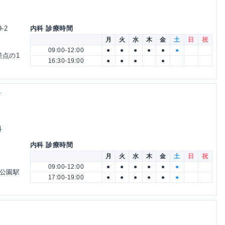
-2
内科 診療時間
月
火
水
木
金
土
日
祝
09:00-12:00
●
●
●
●
●
●
差点の1
16:30-19:00
●
●
●
●
ク
科
内科 診療時間
月
火
水
木
金
土
日
祝
09:00-12:00
●
●
●
●
●
●
寺公園駅
17:00-19:00
●
●
●
●
●
●