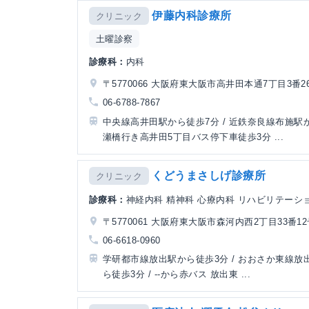
伊藤内科診療所
クリニック
土曜診察
診療科：
内科
〒5770066 大阪府東大阪市高井田本通7丁目3番2
06-6788-7867
中央線高井田駅から徒歩7分 / 近鉄奈良線布施駅
瀬橋行き高井田5丁目バス停下車徒歩3分 ...
くどうまさしげ診療所
クリニック
診療科：
神経内科 精神科 心療内科 リハビリテーシ
〒5770061 大阪府東大阪市森河内西2丁目33番1
06-6618-0960
学研都市線放出駅から徒歩3分 / おおさか東線放
ら徒歩3分 / --から赤バス 放出東 ...