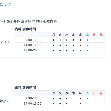
ニック
科 整形外科 皮膚科 精神科 心療内科...
内科 診療時間
月
火
水
木
金
土
日
祝
09:00-12:00
●
●
●
●
●
●
 / 学
14:00-17:00
●
●
●
●
●
●
17:00-20:00
●
●
●
●
●
●
歯科 診療時間
月
火
水
木
金
土
日
祝
09:30-12:00
●
●
●
●
●
施駅から
14:00-19:00
●
●
●
●