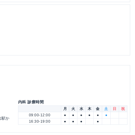
内科 診療時間
月
火
水
木
金
土
日
祝
09:00-12:00
●
●
●
●
●
●
出駅か
16:30-19:00
●
●
●
●