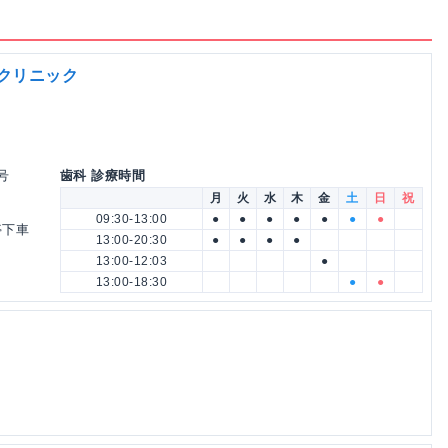
科クリニック
号
歯科 診療時間
月
火
水
木
金
土
日
祝
09:30-13:00
●
●
●
●
●
●
●
停下車
13:00-20:30
●
●
●
●
13:00-12:03
●
13:00-18:30
●
●