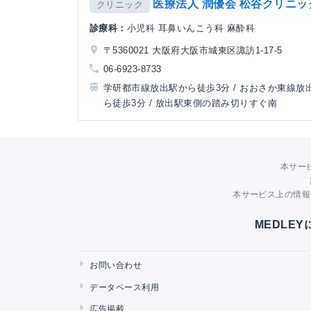
医療法人 潤優会 松谷クリニッ
クリニック
診療科：
小児科 耳鼻いんこう科 麻酔科
〒5360021 大阪府大阪市城東区諏訪1-17-5
06-6923-8733
学研都市線放出駅から徒歩3分 / おおさか東線放
ら徒歩3分 / 放出駅東側の踏み切りすぐ南
本サー
本サービス上の情報
MEDLE
お問い合わせ
データベース利用
広告掲載