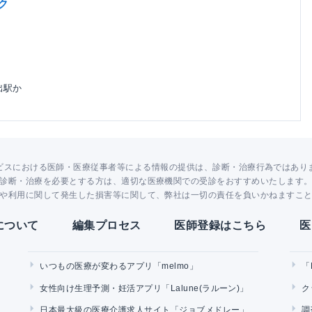
ク
出駅か
ビスにおける医師・医療従事者等による情報の提供は、診断・治療行為ではあり
診断・治療を必要とする方は、適切な医療機関での受診をおすすめいたします
や利用に関して発生した損害等に関して、弊社は一切の責任を負いかねますこ
Yについて
編集プロセス
医師登録はこちら
医
いつもの医療が変わるアプリ「melmo」
「
女性向け生理予測・妊活アプリ「Lalune(ラルーン)」
ク
日本最大級の医療介護求人サイト「ジョブメドレー」
調