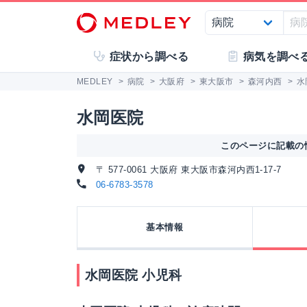
症状から調べる
病気を調べ
MEDLEY
>
病院
>
大阪府
>
東大阪市
>
森河内西
>
水
水岡医院
このページに記載の情
〒 577-0061 大阪府 東大阪市森河内西1-17-7
06-6783-3578
基本情報
水岡医院 小児科