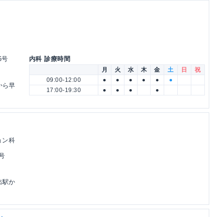
6号
内科 診療時間
月
火
水
木
金
土
日
祝
09:00-12:00
●
●
●
●
●
●
から早
17:00-19:30
●
●
●
●
ョン科
2号
出駅か