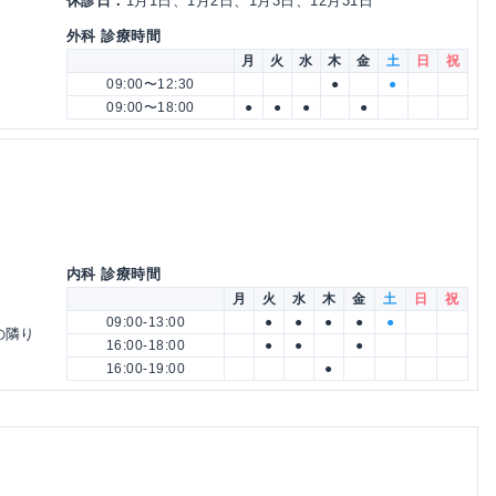
休診日：
1月1日、1月2日、1月3日、12月31日
外科 診療時間
月
火
水
木
金
土
日
祝
09:00〜12:30
●
●
09:00〜18:00
●
●
●
●
内科 診療時間
月
火
水
木
金
土
日
祝
09:00-13:00
●
●
●
●
●
の隣り
16:00-18:00
●
●
●
16:00-19:00
●