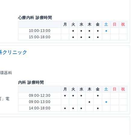
7
心療内科 診療時間
月
火
水
木
金
土
日
祝
10:00-13:00
●
●
●
●
●
15:00-18:00
●
●
●
●
科クリニック
循環器科
内科 診療時間
月
火
水
木
金
土
日
祝
09:00-12:30
●
●
●
●
町」電
09:00-13:00
●
●
14:00-18:00
●
●
●
●