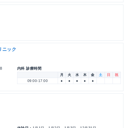
リニック
8
内科 診療時間
月
火
水
木
金
土
日
祝
09:00-17:00
●
●
●
●
●