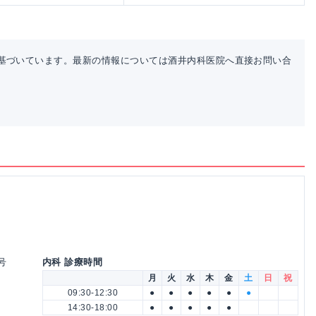
基づいています。最新の情報については酒井内科医院へ直接お問い合
号
内科 診療時間
月
火
水
木
金
土
日
祝
09:30-12:30
●
●
●
●
●
●
14:30-18:00
●
●
●
●
●