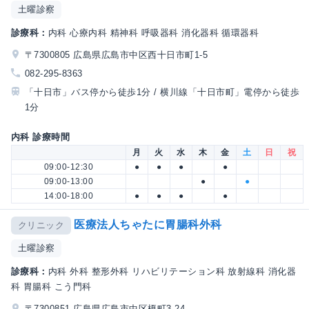
土曜診察
診療科：
内科 心療内科 精神科 呼吸器科 消化器科 循環器科
〒7300805 広島県広島市中区西十日市町1-5
082-295-8363
「十日市」バス停から徒歩1分 / 横川線「十日市町」電停から徒歩
1分
内科 診療時間
月
火
水
木
金
土
日
祝
09:00-12:30
●
●
●
●
09:00-13:00
●
●
14:00-18:00
●
●
●
●
医療法人ちゃたに胃腸科外科
クリニック
土曜診察
診療科：
内科 外科 整形外科 リハビリテーション科 放射線科 消化器
科 胃腸科 こう門科
〒7300851 広島県広島市中区榎町3-24