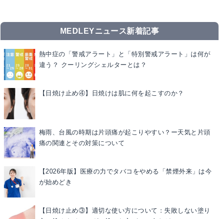
MEDLEYニュース新着記事
熱中症の「警戒アラート」と「特別警戒アラート」は何が
違う？ クーリングシェルターとは？
【日焼け止め④】日焼けは肌に何を起こすのか？
梅雨、台風の時期は片頭痛が起こりやすい？ー天気と片頭
痛の関連とその対策について
【2026年版】医療の力でタバコをやめる「禁煙外来」は今
が始めどき
【日焼け止め③】適切な使い方について：失敗しない塗り