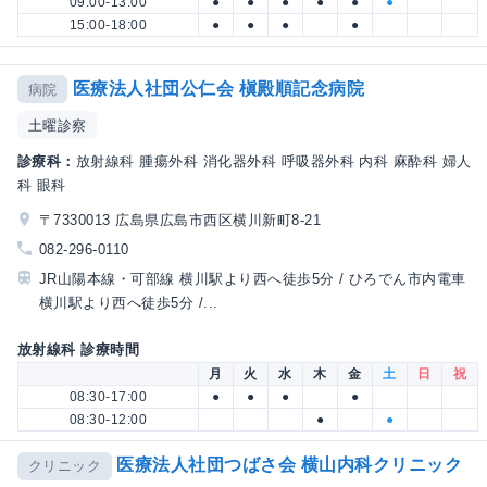
09:00-13:00
●
●
●
●
●
●
15:00-18:00
●
●
●
●
医療法人社団公仁会 槇殿順記念病院
病院
土曜診察
診療科：
放射線科 腫瘍外科 消化器外科 呼吸器外科 内科 麻酔科 婦人
科 眼科
〒7330013 広島県広島市西区横川新町8-21
082-296-0110
JR山陽本線・可部線 横川駅より西へ徒歩5分 / ひろでん市内電車
横川駅より西へ徒歩5分 /...
放射線科 診療時間
月
火
水
木
金
土
日
祝
08:30-17:00
●
●
●
●
08:30-12:00
●
●
医療法人社団つばさ会 横山内科クリニック
クリニック