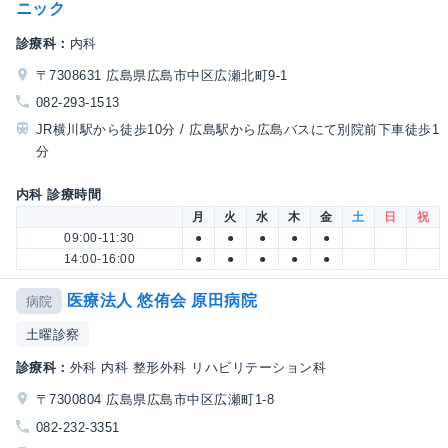
ニック
診療科：
内科
〒7308631 広島県広島市中区広瀬北町9-1
082-293-1513
JR横川駅から徒歩10分 / 広島駅から広島バスにて別院前下車徒歩1
分
内科 診療時間
月
火
水
木
金
土
日
祝
09:00-11:30
●
●
●
●
●
14:00-16:00
●
●
●
●
●
医療法人 悠侑会 原田病院
病院
土曜診察
診療科：
外科 内科 整形外科 リハビリテーション科
〒7300804 広島県広島市中区広瀬町1-8
082-232-3351