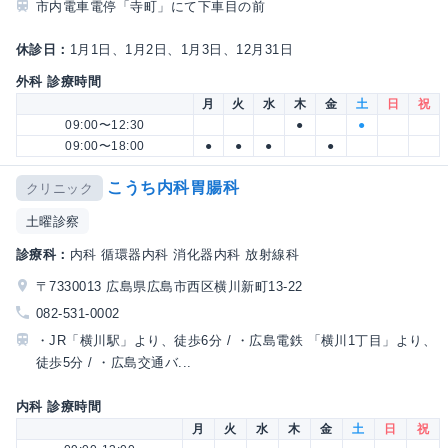
市内電車電停「寺町」にて下車目の前
休診日：
1月1日、1月2日、1月3日、12月31日
外科 診療時間
月
火
水
木
金
土
日
祝
09:00〜12:30
●
●
09:00〜18:00
●
●
●
●
こうち内科胃腸科
クリニック
土曜診察
診療科：
内科 循環器内科 消化器内科 放射線科
〒7330013 広島県広島市西区横川新町13-22
082-531-0002
・JR「横川駅」より、徒歩6分 / ・広島電鉄 「横川1丁目」より、
徒歩5分 / ・広島交通バ...
内科 診療時間
月
火
水
木
金
土
日
祝