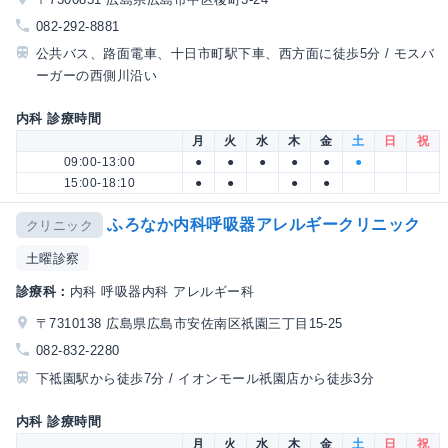
082-292-8881
公共バス、路面電車、十日市町駅下車、西方面に徒歩5分 / モスバ
ーガーの西側川沿い
内科 診療時間
月
火
水
木
金
土
日
祝
09:00-13:00
●
●
●
●
●
●
15:00-18:10
●
●
●
●
ふろなか内科呼吸器アレルギークリニック
クリニック
土曜診察
診療科：
内科 呼吸器内科 アレルギー科
〒7310138 広島県広島市安佐南区祇園三丁目15-25
082-832-2280
下祗園駅から徒歩7分 / イオンモール祇園店から徒歩3分
内科 診療時間
月
火
水
木
金
土
日
祝