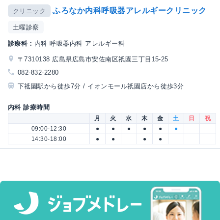
ふろなか内科呼吸器アレルギークリニック
クリニック
土曜診察
診療科：
内科 呼吸器内科 アレルギー科
〒7310138 広島県広島市安佐南区祇園三丁目15-25
082-832-2280
下祗園駅から徒歩7分 / イオンモール祇園店から徒歩3分
内科 診療時間
月
火
水
木
金
土
日
祝
09:00-12:30
●
●
●
●
●
●
14:30-18:00
●
●
●
●