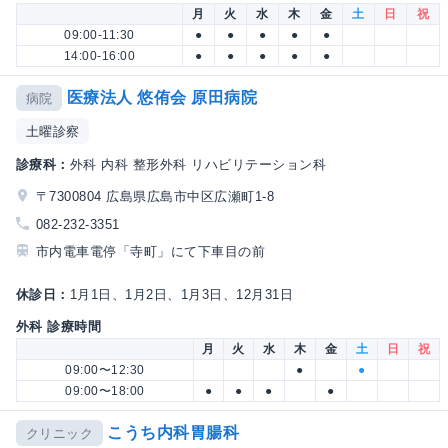
月
火
水
木
金
土
日
祝
09:00-11:30
●
●
●
●
●
14:00-16:00
●
●
●
●
●
医療法人 悠侑会 原田病院
病院
土曜診察
診療科：
外科 内科 整形外科 リハビリテーション科
〒7300804 広島県広島市中区広瀬町1-8
082-232-3351
市内電車電停「寺町」にて下車目の前
休診日：
1月1日、1月2日、1月3日、12月31日
外科 診療時間
月
火
水
木
金
土
日
祝
09:00〜12:30
●
●
09:00〜18:00
●
●
●
●
こうち内科胃腸科
クリニック