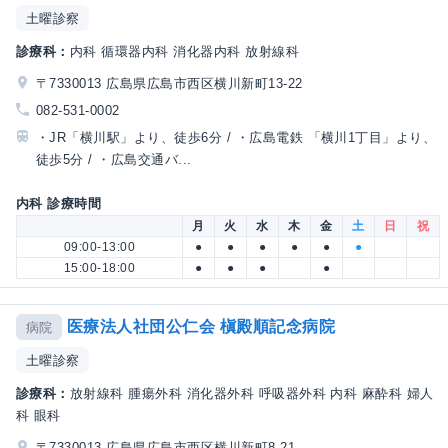
土曜診察
診療科：
内科 循環器内科 消化器内科 放射線科
〒7330013 広島県広島市西区横川新町13-22
082-531-0002
・JR「横川駅」より、徒歩6分 / ・広島電鉄 「横川1丁目」より、
徒歩5分 / ・広島交通バ...
内科 診療時間
月
火
水
木
金
土
日
祝
09:00-13:00
●
●
●
●
●
●
15:00-18:00
●
●
●
●
医療法人社団公仁会 槇殿順記念病院
病院
土曜診察
診療科：
放射線科 腫瘍外科 消化器外科 呼吸器外科 内科 麻酔科 婦人
科 眼科
〒7330013 広島県広島市西区横川新町8-21