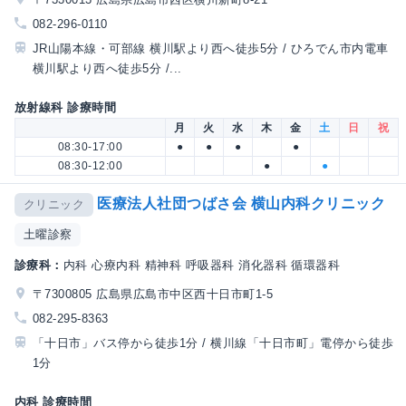
082-296-0110
JR山陽本線・可部線 横川駅より西へ徒歩5分 / ひろでん市内電車
横川駅より西へ徒歩5分 /...
放射線科 診療時間
月
火
水
木
金
土
日
祝
08:30-17:00
●
●
●
●
08:30-12:00
●
●
医療法人社団つばさ会 横山内科クリニック
クリニック
土曜診察
診療科：
内科 心療内科 精神科 呼吸器科 消化器科 循環器科
〒7300805 広島県広島市中区西十日市町1-5
082-295-8363
「十日市」バス停から徒歩1分 / 横川線「十日市町」電停から徒歩
1分
内科 診療時間