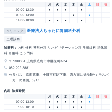
月
火
水
木
金
土
日
祝
09:00-12:30
●
●
●
●
09:00-13:00
●
●
14:00-18:00
●
●
●
●
医療法人ちゃたに胃腸科外科
クリニック
土曜診察
診療科：
内科 外科 整形外科 リハビリテーション科 放射線科 消化器
科 胃腸科 こう門科
〒7300851 広島県広島市中区榎町3-24
082-292-8881
公共バス、路面電車、十日市町駅下車、西方面に徒歩5分 / モスバ
ーガーの西側川沿い
内科 診療時間
月
火
水
木
金
土
日
祝
09:00-13:00
●
●
●
●
●
●
15:00-18:10
●
●
●
●