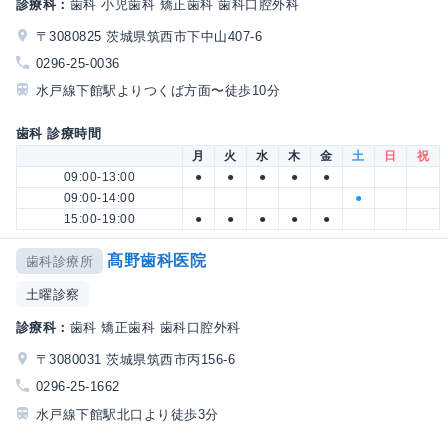
診療科：
歯科 小児歯科 矯正歯科 歯科口腔外科
〒3080825 茨城県筑西市下中山407-6
0296-25-0036
水戸線下館駅よりつくば方面〜徒歩10分
歯科 診療時間
月
火
水
木
金
土
日
祝
09:00-13:00
●
●
●
●
●
09:00-14:00
●
15:00-19:00
●
●
●
●
●
髙野歯科医院
歯科診療所
土曜診察
診療科：
歯科 矯正歯科 歯科口腔外科
〒3080031 茨城県筑西市丙156-6
0296-25-1662
水戸線下館駅北口より徒歩3分