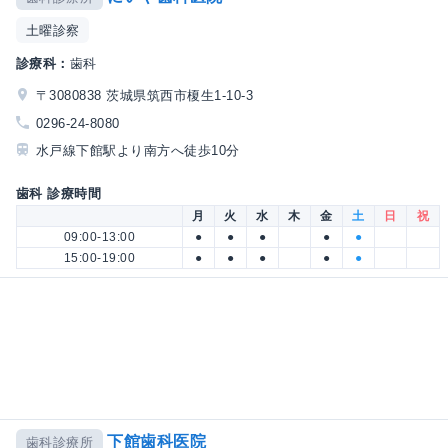
土曜診察
診療科：
歯科
〒3080838 茨城県筑西市榎生1-10-3
0296-24-8080
水戸線下館駅より南方へ徒歩10分
歯科 診療時間
月
火
水
木
金
土
日
祝
09:00-13:00
●
●
●
●
●
15:00-19:00
●
●
●
●
●
下館歯科医院
歯科診療所