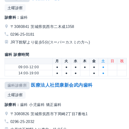
土曜診察
診療科：
歯科
〒3080841 茨城県筑西市二木成1358
0296-25-0181
JR下館駅より徒歩5分(スーパーカスミの方へ)
歯科 診療時間
月
火
水
木
金
土
日
祝
09:00-12:00
●
●
●
●
●
●
14:00-19:00
●
●
●
●
●
医療法人社団康新会武内歯科
歯科診療所
土曜診察
診療科：
歯科 小児歯科 矯正歯科
〒3080826 茨城県筑西市下岡崎2丁目7番地1
0296-25-2032