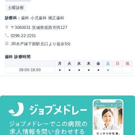
土曜診察
診療科：
歯科 小児歯科 矯正歯科
〒3080031 茨城県筑西市丙127
0296-22-2251
JR水戸線下館駅北口より徒歩5分
歯科 診療時間
月
火
水
木
金
土
日
祝
09:00-18:00
●
●
●
●
●
●