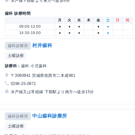
水戸線下館駅より東方へ徒歩5分
歯科 診療時間
月
火
水
木
金
土
日
祝
09:00-13:00
●
●
●
●
●
14:30-19:00
●
●
●
●
●
村井歯科
歯科診療所
土曜診察
診療科：
歯科 小児歯科
〒3080841 茨城県筑西市二木成981
0296-25-0871
水戸線又は常総線 下館駅より南方へ徒歩15分
中山歯科診療所
歯科診療所
土曜診察