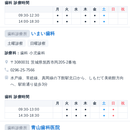
歯科 診療時間
月
火
水
木
金
土
日
祝
09:30-12:30
●
●
●
●
●
14:00-18:30
●
●
●
●
●
いまい歯科
歯科診療所
土曜診察
日曜診察
診療科：
歯科 小児歯科
〒3080031 茨城県筑西市丙205-2番地
0296-25-7566
水戸線、常総線、真岡線の下館駅北口から、しもだて美術館方向
へ、駅前通り徒歩3分
歯科 診療時間
月
火
水
木
金
土
日
祝
09:30-13:00
●
●
●
●
●
14:30-18:30
●
●
●
●
●
青山歯科医院
歯科診療所