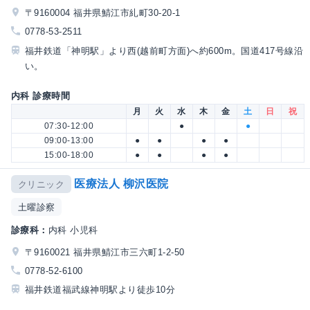
〒9160004 福井県鯖江市糺町30-20-1
0778-53-2511
福井鉄道「神明駅」より西(越前町方面)へ約600m。国道417号線沿
い。
内科 診療時間
月
火
水
木
金
土
日
祝
07:30-12:00
●
●
09:00-13:00
●
●
●
●
15:00-18:00
●
●
●
●
医療法人 柳沢医院
クリニック
土曜診察
診療科：
内科 小児科
〒9160021 福井県鯖江市三六町1-2-50
0778-52-6100
福井鉄道福武線神明駅より徒歩10分