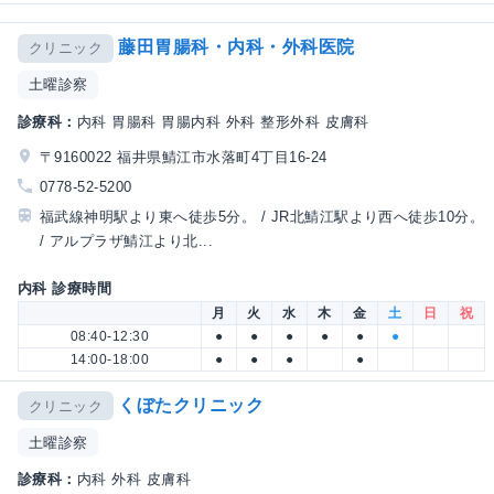
藤田胃腸科・内科・外科医院
クリニック
土曜診察
診療科：
内科 胃腸科 胃腸内科 外科 整形外科 皮膚科
〒9160022 福井県鯖江市水落町4丁目16-24
0778-52-5200
福武線神明駅より東へ徒歩5分。 / JR北鯖江駅より西へ徒歩10分。
/ アルプラザ鯖江より北...
内科 診療時間
月
火
水
木
金
土
日
祝
08:40-12:30
●
●
●
●
●
●
14:00-18:00
●
●
●
●
くぼたクリニック
クリニック
土曜診察
診療科：
内科 外科 皮膚科