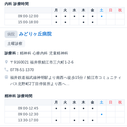
内科 診療時間
月
火
水
木
金
土
日
祝
09:00-12:00
●
●
●
●
●
●
15:00-18:00
●
●
●
●
みどりヶ丘病院
病院
土曜診察
診療科：
精神科 心療内科 児童精神科
〒9160021 福井県鯖江市三六町1-2-6
0778-51-1370
福井鉄道福武線神明駅より南西へ徒歩15分 / 鯖江市コミュニティ
バス北野町2丁目停留所より西へ...
精神科 診療時間
月
火
水
木
金
土
日
祝
09:00-12:45
●
●
●
●
●
09:00-12:30
●
13:30-17:00
●
●
●
●