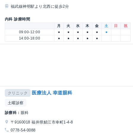
福武線神明駅より北西に徒歩2分
内科 診療時間
月
火
水
木
金
土
日
祝
09:00-12:00
●
●
●
●
●
●
14:00-18:00
●
●
●
●
●
医療法人 幸道眼科
クリニック
土曜診察
診療科：
眼科
〒9160018 福井県鯖江市幸町1-4-8
0778-54-0088