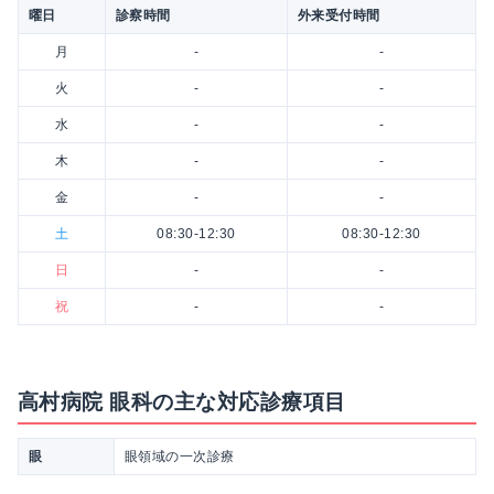
曜日
診察時間
外来受付時間
月
-
-
火
-
-
水
-
-
木
-
-
金
-
-
土
08:30-12:30
08:30-12:30
日
-
-
祝
-
-
高村病院 眼科の主な対応診療項目
眼
眼領域の一次診療