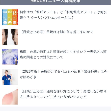
MEDLEYニュース新着記事
熱中症の「警戒アラート」と「特別警戒アラート」は何が
違う？ クーリングシェルターとは？
【日焼け止め④】日焼けは肌に何を起こすのか？
梅雨、台風の時期は片頭痛が起こりやすい？ー天気と片頭
痛の関連とその対策について
【2026年版】医療の力でタバコをやめる「禁煙外来」は今
が始めどき
【日焼け止め③】適切な使い方について：失敗しない塗り
方、塗るタイミング、塗った方がいい人など