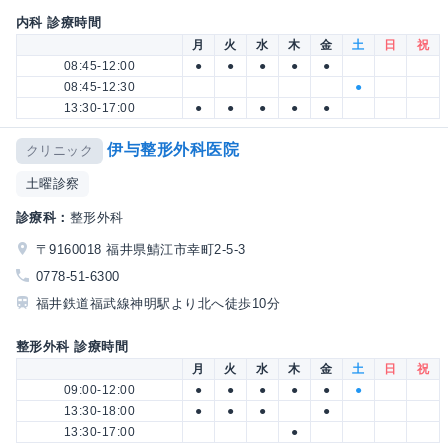
内科 診療時間
月
火
水
木
金
土
日
祝
08:45-12:00
●
●
●
●
●
08:45-12:30
●
13:30-17:00
●
●
●
●
●
伊与整形外科医院
クリニック
土曜診察
診療科：
整形外科
〒9160018 福井県鯖江市幸町2-5-3
0778-51-6300
福井鉄道福武線神明駅より北へ徒歩10分
整形外科 診療時間
月
火
水
木
金
土
日
祝
09:00-12:00
●
●
●
●
●
●
13:30-18:00
●
●
●
●
13:30-17:00
●