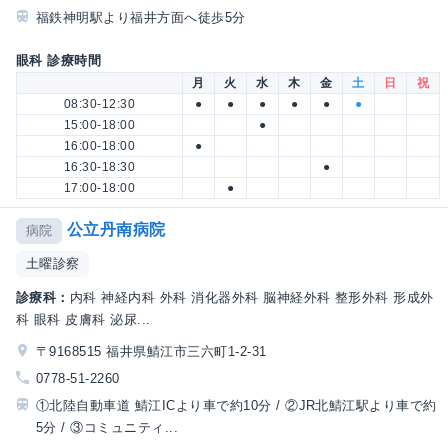
福鉄神明駅より福井方面へ徒歩5分
眼科 診療時間
月
火
水
木
金
土
日
祝
08:30-12:30
●
●
●
●
●
●
15:00-18:00
●
16:00-18:00
●
16:30-18:30
●
17:00-18:00
●
公立丹南病院
病院
土曜診察
診療科：
内科 神経内科 外科 消化器外科 脳神経外科 整形外科 形成外
科 眼科 皮膚科 泌尿...
〒9168515 福井県鯖江市三六町1-2-31
0778-51-2260
①北陸自動車道 鯖江ICより車で約10分 / ②JR北鯖江駅より車で約
5分 / ③コミュニティ...