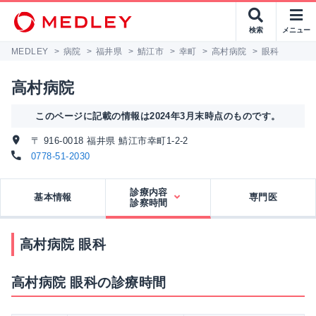
検索
メニュー
MEDLEY
>
病院
>
福井県
>
鯖江市
>
幸町
>
高村病院
>
眼科
高村病院
このページに記載の情報は2024年3月末時点のものです。
〒 916-0018 福井県 鯖江市幸町1-2-2
0778-51-2030
診療内容
基本情報
専門医
診察時間
高村病院 眼科
高村病院 眼科の診療時間