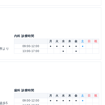
内科 診療時間
月
火
水
木
金
土
日
祝
09:00-12:00
●
●
●
●
●
●
所より
13:00-17:00
●
●
歯科 診療時間
月
火
水
木
金
土
日
祝
09:00-12:00
●
●
●
●
●
●
徒歩5