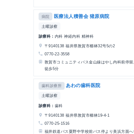
医療法人積善会 猪原病院
病院
土曜診察
診療科：
内科 神経内科 精神科
〒9140138 福井県敦賀市櫛林32号5の2
0770-22-3558
敦賀市コミュニティバス金山線はやし内科前停留
徒歩5分
あわの歯科医院
歯科診療所
土曜診察
診療科：
歯科
〒9140138 福井県敦賀市櫛林19-4-1
0770-25-1516
福井鉄道バス粟野中学校前バス停より美浜方面へ