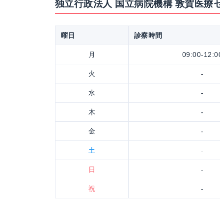
独立行政法人 国立病院機構 敦賀医療
曜日
診察時間
月
09:00-12:0
火
-
水
-
木
-
金
-
土
-
日
-
祝
-