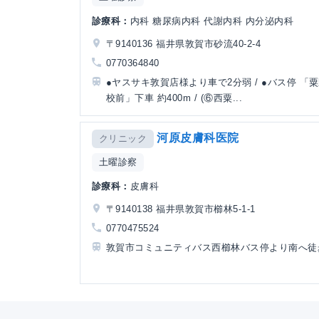
診療科：
内科 糖尿病内科 代謝内科 内分泌内科
〒9140136 福井県敦賀市砂流40-2-4
0770364840
●ヤスサキ敦賀店様より車で2分弱 / ●バス停 「
校前」下車 約400m / (⑥西粟...
河原皮膚科医院
クリニック
土曜診察
診療科：
皮膚科
〒9140138 福井県敦賀市櫛林5-1-1
0770475524
敦賀市コミュニティバス西櫛林バス停より南へ徒