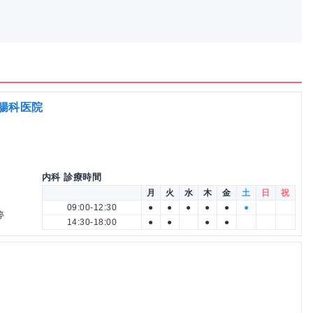
胃腸科医院
内科 診療時間
月
火
水
木
金
土
日
祝
09:00-12:30
●
●
●
●
●
●
停
14:30-18:00
●
●
●
●