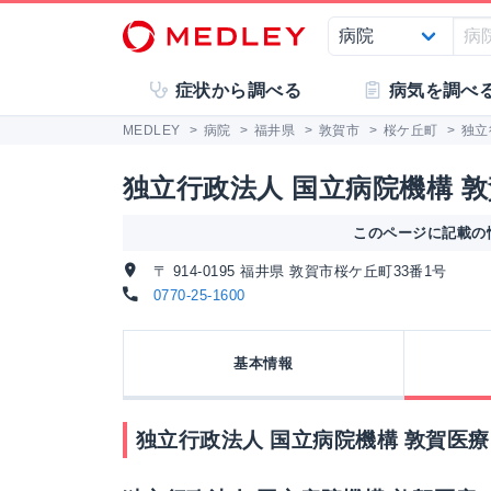
症状から調べる
病気を調べ
MEDLEY
>
病院
>
福井県
>
敦賀市
>
桜ケ丘町
>
独立
独立行政法人 国立病院機構 
このページに記載の情
〒 914-0195 福井県 敦賀市桜ケ丘町33番1号
0770-25-1600
基本情報
独立行政法人 国立病院機構 敦賀医療