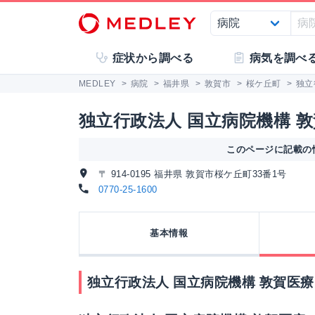
症状から調べる
病気を調べ
MEDLEY
>
病院
>
福井県
>
敦賀市
>
桜ケ丘町
>
独立
独立行政法人 国立病院機構 
このページに記載の情
〒 914-0195 福井県 敦賀市桜ケ丘町33番1号
0770-25-1600
基本情報
独立行政法人 国立病院機構 敦賀医