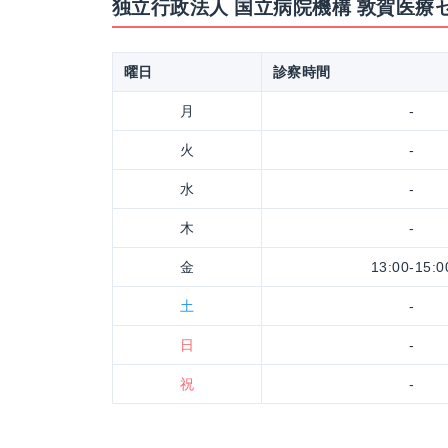
独立行政法人 国立病院機構 敦賀医療
曜日
診察時間
月
-
火
-
水
-
木
-
金
13:00-15:0
土
-
日
-
祝
-