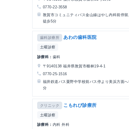
0770-22-3558
敦賀市コミュニティバス金山線はやし内科前停留
徒歩5分
あわの歯科医院
歯科診療所
土曜診察
診療科：
歯科
〒9140138 福井県敦賀市櫛林19-4-1
0770-25-1516
福井鉄道バス粟野中学校前バス停より美浜方面へ
分
こもれび診療所
クリニック
土曜診察
診療科：
内科 外科