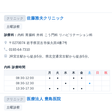
佐藤雅夫クリニック
クリニック
土曜診察
診療科：
内科 胃腸科 外科 こう門科 リハビリテーション科
〒0270074 岩手県宮古市保久田4番7号
0193-64-7310
JR宮古駅から徒歩5分。県北交通宮古駅から徒歩5分。
内科 診療時間
月
火
水
木
金
土
日
祝
08:30-12:00
●
●
●
●
08:30-12:30
●
●
13:30-17:30
●
●
●
●
医療法人 豊島医院
クリニック
土曜診察