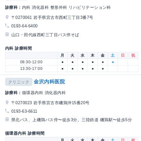
診療科：
内科 消化器科 整形外科 リハビリテーション科
〒0270061 岩手県宮古市西町三丁目3番7号
0193-64-6400
山口・田代線西町三丁目バス停そば
内科 診療時間
月
火
水
木
金
土
日
祝
08:30-12:00
●
●
●
●
●
●
13:30-17:00
●
●
●
●
●
金沢内科医院
クリニック
診療科：
循環器内科 消化器内科
〒0270023 岩手県宮古市磯鶏沖15番20号
0193-63-6611
県北バス、上磯鶏バス停〜徒歩3分。三陸鉄道 磯鶏駅〜徒歩5分
循環器内科 診療時間
月
火
水
木
金
土
日
祝