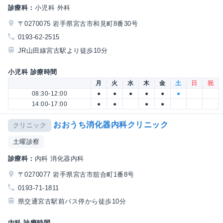
診療科：
小児科 外科
〒0270075 岩手県宮古市和見町8番30号
0193-62-2515
JR山田線宮古駅より徒歩10分
小児科 診療時間
月
火
水
木
金
土
日
祝
08:30-12:00
●
●
●
●
●
●
14:00-17:00
●
●
●
●
おおうち消化器内科クリニック
クリニック
土曜診察
診療科：
内科 消化器内科
〒0270077 岩手県宮古市舘合町1番8号
0193-71-1811
県交通宮古駅前バス停から徒歩10分
内科 診療時間