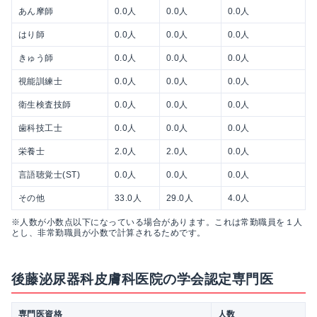
あん摩師
0.0人
0.0人
0.0人
はり師
0.0人
0.0人
0.0人
きゅう師
0.0人
0.0人
0.0人
視能訓練士
0.0人
0.0人
0.0人
衛生検査技師
0.0人
0.0人
0.0人
歯科技工士
0.0人
0.0人
0.0人
栄養士
2.0人
2.0人
0.0人
言語聴覚士(ST)
0.0人
0.0人
0.0人
その他
33.0人
29.0人
4.0人
※人数が小数点以下になっている場合があります。これは常勤職員を１人
とし、非常勤職員が小数で計算されるためです。
後藤泌尿器科皮膚科医院の学会認定専門医
専門医資格
人数