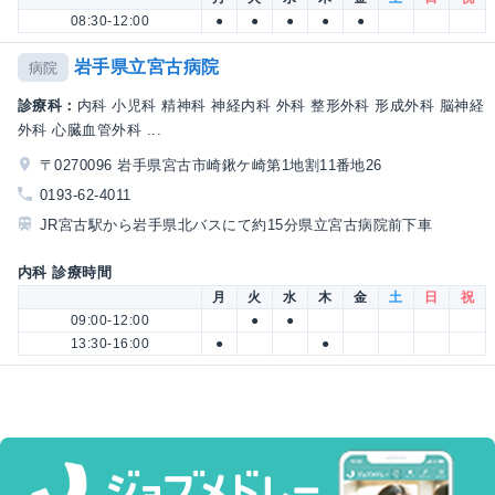
08:30-12:00
●
●
●
●
●
岩手県立宮古病院
病院
診療科：
内科 小児科 精神科 神経内科 外科 整形外科 形成外科 脳神経
外科 心臓血管外科 ...
〒0270096 岩手県宮古市崎鍬ケ崎第1地割11番地26
0193-62-4011
JR宮古駅から岩手県北バスにて約15分県立宮古病院前下車
内科 診療時間
月
火
水
木
金
土
日
祝
09:00-12:00
●
●
13:30-16:00
●
●