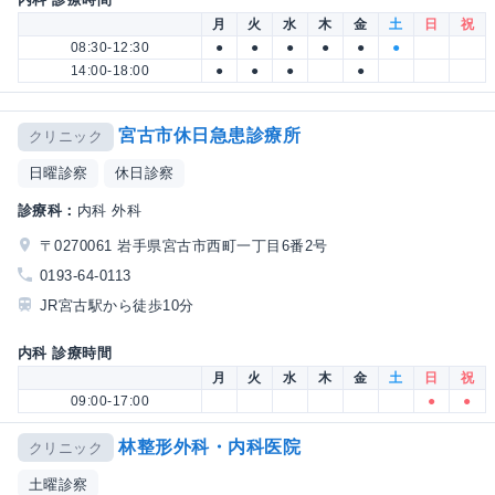
月
火
水
木
金
土
日
祝
08:30-12:30
●
●
●
●
●
●
14:00-18:00
●
●
●
●
宮古市休日急患診療所
クリニック
日曜診察
休日診察
診療科：
内科 外科
〒0270061 岩手県宮古市西町一丁目6番2号
0193-64-0113
JR宮古駅から徒歩10分
内科 診療時間
月
火
水
木
金
土
日
祝
09:00-17:00
●
●
林整形外科・内科医院
クリニック
土曜診察