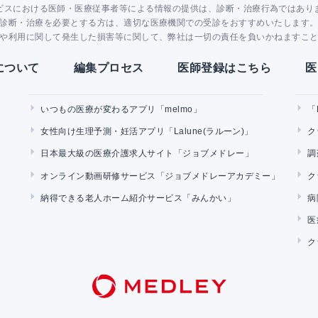
ビスにおける医師・医療従事者等による情報の提供は、診断・治療行為ではあり
診断・治療を必要とする方は、適切な医療機関での受診をおすすめいたします
や利用に関して発生した損害等に関して、弊社は一切の責任を負いかねますこ
Yについて
編集プロセス
医師登録はこちら
医
いつもの医療が変わるアプリ「melmo」
「
女性向け生理予測・妊活アプリ「Lalune(ラルーン)」
ク
日本最大級の医療介護求人サイト「ジョブメドレー」
調
オンライン動画研修サービス「ジョブメドレーアカデミー」
ク
納得できる老人ホーム紹介サービス「みんかい」
病
医
ク