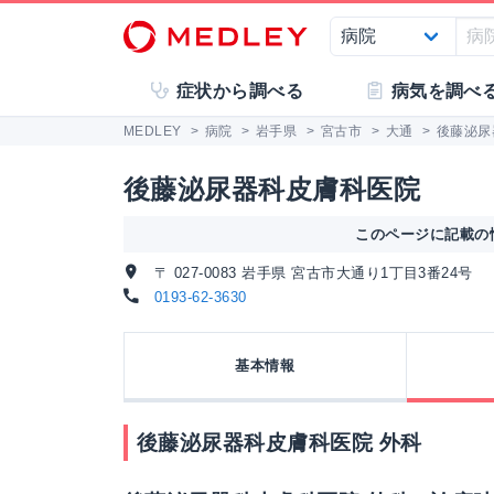
症状から調べる
病気を調べ
MEDLEY
>
病院
>
岩手県
>
宮古市
>
大通
>
後藤泌尿
後藤泌尿器科皮膚科医院
このページに記載の情
〒 027-0083 岩手県 宮古市大通り1丁目3番24号
0193-62-3630
基本情報
後藤泌尿器科皮膚科医院 外科