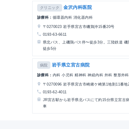
金沢内科医院
クリニック
診療科：
循環器内科 消化器内科
〒0270023 岩手県宮古市磯鶏沖15番20号
0193-63-6611
県北バス、上磯鶏バス停〜徒歩3分。三陸鉄道 磯
徒歩5分
岩手県立宮古病院
病院
診療科：
内科 小児科 精神科 神経内科 外科 整形外科
〒0270096 岩手県宮古市崎鍬ケ崎第1地割11番地
0193-62-4011
JR宮古駅から岩手県北バスにて約15分県立宮古
車