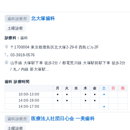
北大塚歯科
歯科診療所
土曜診察
診療科：
歯科
〒1700004 東京都豊島区北大塚2-29-8 西島ビル2F
03-3918-0576
山手線 大塚駅下車 徒歩2分 / 都電荒川線 大塚駅前駅下車 徒歩2分
/ 丸ノ内線 新大塚駅...
歯科 診療時間
月
火
水
木
金
土
日
祝
10:00-13:00
●
●
●
●
●
14:00-19:00
●
●
●
●
14:00-17:00
●
医療法人社団日心会 一美歯科
歯科診療所
土曜診察