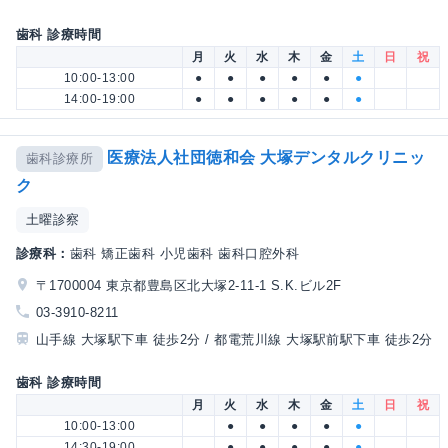
歯科 診療時間
月
火
水
木
金
土
日
祝
10:00-13:00
●
●
●
●
●
●
14:00-19:00
●
●
●
●
●
●
医療法人社団徳和会 大塚デンタルクリニッ
歯科診療所
ク
土曜診察
診療科：
歯科 矯正歯科 小児歯科 歯科口腔外科
〒1700004 東京都豊島区北大塚2-11-1 S.K.ビル2F
03-3910-8211
山手線 大塚駅下車 徒歩2分 / 都電荒川線 大塚駅前駅下車 徒歩2分
歯科 診療時間
月
火
水
木
金
土
日
祝
10:00-13:00
●
●
●
●
●
14:30-19:00
●
●
●
●
●