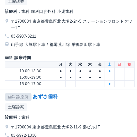
土曜診察
診療科：
歯科 歯科口腔外科 小児歯科
〒1700004 東京都豊島区北大塚2-24-5 ステーションフロントタワ
ー1F
03-5907-3211
山手線 大塚駅下車 / 都電荒川線 巣鴨新田駅下車
歯科 診療時間
月
火
水
木
金
土
日
祝
10:00-13:30
●
●
●
●
●
●
15:00-19:00
●
●
●
●
●
15:00-17:00
●
あずさ歯科
歯科診療所
土曜診察
診療科：
歯科
〒1700004 東京都豊島区北大塚2-11-9 梟ビル1F
03-5972-1336