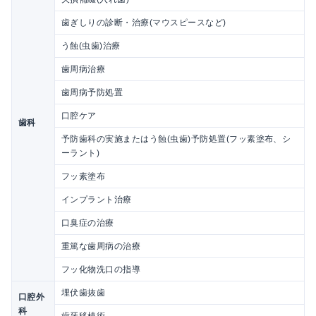
歯ぎしりの診断・治療(マウスピースなど)
う蝕(虫歯)治療
歯周病治療
歯周病予防処置
口腔ケア
歯科
予防歯科の実施またはう蝕(虫歯)予防処置(フッ素塗布、シ
ーラント)
フッ素塗布
インプラント治療
口臭症の治療
重篤な歯周病の治療
フッ化物洗口の指導
埋伏歯抜歯
口腔外
科
歯牙移植術