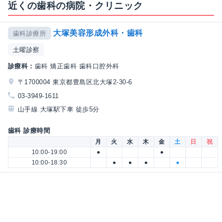
近くの歯科の病院・クリニック
大塚美容形成外科・歯科
歯科診療所
土曜診察
診療科：
歯科 矯正歯科 歯科口腔外科
〒1700004 東京都豊島区北大塚2-30-6
03-3949-1611
山手線 大塚駅下車 徒歩5分
歯科 診療時間
月
火
水
木
金
土
日
祝
10:00-19:00
●
●
10:00-18:30
●
●
●
●