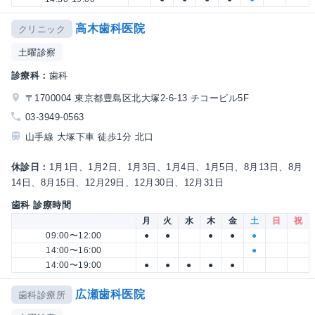
高木歯科医院
クリニック
土曜診察
診療科：
歯科
〒1700004 東京都豊島区北大塚2-6-13 チコービル5F
03-3949-0563
山手線 大塚下車 徒歩1分 北口
休診日：
1月1日、1月2日、1月3日、1月4日、1月5日、8月13日、8月
14日、8月15日、12月29日、12月30日、12月31日
歯科 診療時間
月
火
水
木
金
土
日
祝
09:00〜12:00
●
●
●
●
●
14:00〜16:00
●
14:00〜19:00
●
●
●
●
●
広瀬歯科医院
歯科診療所