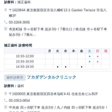
診療科：
矯正歯科
〒1620844 東京都新宿区市谷八幡町12-1 Garden Terrace 市谷八
幡3F
03-3268-3005
有楽町線 市ヶ谷駅下車 徒歩3分 / 7番出口 / 南北線 市ヶ谷駅下車
徒歩3分 / 7番出...
矯正歯科 診療時間
月
火
水
木
金
土
日
祝
10:30-12:00
●
●
13:30-16:00
●
●
14:30-19:30
●
●
●
フカダデンタルクリニック
歯科診療所
診療科：
歯科
〒1600003 東京都新宿区四谷本塩町4-41 住友生命ビルB2F
03-3353-0854
中央線 四ッ谷駅下車 徒歩3分 / 丸ノ内線 四ッ谷駅下車 徒歩5分 /