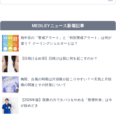
MEDLEYニュース新着記事
熱中症の「警戒アラート」と「特別警戒アラート」は何が
違う？ クーリングシェルターとは？
【日焼け止め④】日焼けは肌に何を起こすのか？
梅雨、台風の時期は片頭痛が起こりやすい？ー天気と片頭
痛の関連とその対策について
【2026年版】医療の力でタバコをやめる「禁煙外来」は今
が始めどき