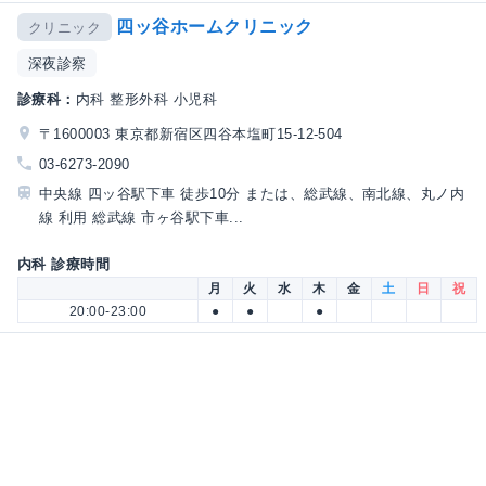
四ッ谷ホームクリニック
クリニック
深夜診察
診療科：
内科 整形外科 小児科
〒1600003 東京都新宿区四谷本塩町15-12-504
03-6273-2090
中央線 四ッ谷駅下車 徒歩10分 または、総武線、南北線、丸ノ内
線 利用 総武線 市ヶ谷駅下車...
内科 診療時間
月
火
水
木
金
土
日
祝
20:00-23:00
●
●
●