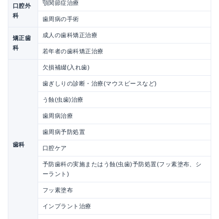
顎関節症治療
口腔外
科
歯周病の手術
成人の歯科矯正治療
矯正歯
科
若年者の歯科矯正治療
欠損補綴(入れ歯)
歯ぎしりの診断・治療(マウスピースなど)
う蝕(虫歯)治療
歯周病治療
歯周病予防処置
歯科
口腔ケア
予防歯科の実施またはう蝕(虫歯)予防処置(フッ素塗布、シ
ーラント)
フッ素塗布
インプラント治療