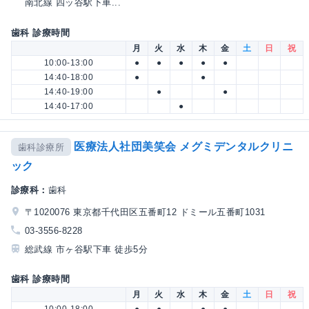
南北線 四ッ谷駅下車...
歯科 診療時間
月
火
水
木
金
土
日
祝
10:00-13:00
●
●
●
●
●
14:40-18:00
●
●
14:40-19:00
●
●
14:40-17:00
●
医療法人社団美笑会 メグミデンタルクリニ
歯科診療所
ック
診療科：
歯科
〒1020076 東京都千代田区五番町12 ドミール五番町1031
03-3556-8228
総武線 市ヶ谷駅下車 徒歩5分
歯科 診療時間
月
火
水
木
金
土
日
祝
10:00-18:00
●
●
●
●