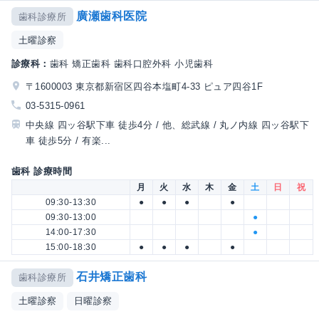
廣瀬歯科医院
歯科診療所
土曜診察
診療科：
歯科 矯正歯科 歯科口腔外科 小児歯科
〒1600003 東京都新宿区四谷本塩町4-33 ピュア四谷1F
03-5315-0961
中央線 四ッ谷駅下車 徒歩4分 / 他、総武線 / 丸ノ内線 四ッ谷駅下
車 徒歩5分 / 有楽...
歯科 診療時間
月
火
水
木
金
土
日
祝
09:30-13:30
●
●
●
●
09:30-13:00
●
14:00-17:30
●
15:00-18:30
●
●
●
●
石井矯正歯科
歯科診療所
土曜診察
日曜診察