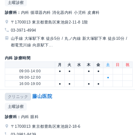
土曜診察
診療科：
内科 循環器内科 消化器内科 小児科 皮膚科
〒1700013 東京都豊島区東池袋2-11-8 1階
03-3971-4994
山手線 大塚駅下車 徒歩5分 / 丸ノ内線 新大塚駅下車 徒歩10分 /
都電荒川線 向原駅下...
内科 診療時間
月
火
水
木
金
土
日
祝
09:00-14:00
●
●
●
●
09:00-12:00
●
16:00-19:00
●
●
●
●
藤山医院
クリニック
土曜診察
診療科：
内科 眼科
〒1700013 東京都豊島区東池袋2-18-6
03-3981-8439