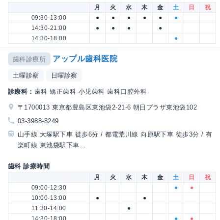
月
火
水
木
金
土
日
祝
09:30-13:00
●
●
●
●
●
●
14:30-21:00
●
●
●
●
14:30-18:00
●
アップル歯科医院
歯科診療所
土曜診察
日曜診察
診療科：
歯科 矯正歯科 小児歯科 歯科口腔外科
〒1700013 東京都豊島区東池袋2-21-6 朝日プラザ東池袋102
03-3988-8249
山手線 大塚駅下車 徒歩6分 / 都電荒川線 向原駅下車 徒歩3分 / 有
楽町線 東池袋駅下車...
歯科 診療時間
月
火
水
木
金
土
日
祝
09:00-12:30
●
●
10:00-13:00
●
●
11:30-14:00
●
14:30-18:00
●
●