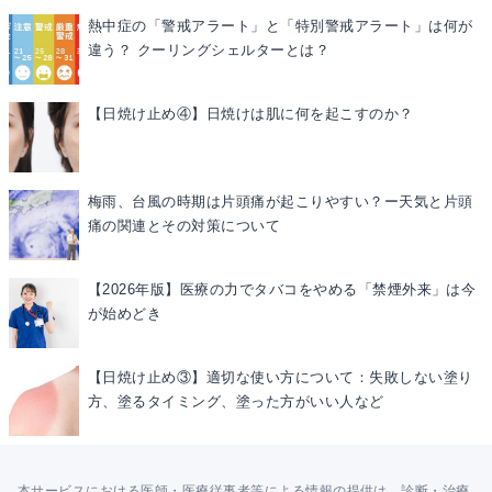
熱中症の「警戒アラート」と「特別警戒アラート」は何が
違う？ クーリングシェルターとは？
【日焼け止め④】日焼けは肌に何を起こすのか？
梅雨、台風の時期は片頭痛が起こりやすい？ー天気と片頭
痛の関連とその対策について
【2026年版】医療の力でタバコをやめる「禁煙外来」は今
が始めどき
【日焼け止め③】適切な使い方について：失敗しない塗り
方、塗るタイミング、塗った方がいい人など
本サービスにおける医師・医療従事者等による情報の提供は、診断・治療