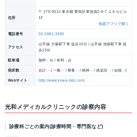
〒 170-0013 東京都 豊島区東池袋2-9-7 ユタカビル
住所
1F
地図アプリで開く
電話番号
03-3981-3385
山手線 大塚駅下車 徒歩10分 / 山手線 池袋駅下車 徒
アクセス
歩15分
駐車場
無料 - 台 / 有料 - 台
病床数
合計: - ( 一般: - / 療養: - / 精神: - / 感染症: - / 結核: -)
Webサイト
http://www.kowa-mdc.com
光和メディカルクリニックの診察内容
診療科ごとの案内(診療時間・専門医など)