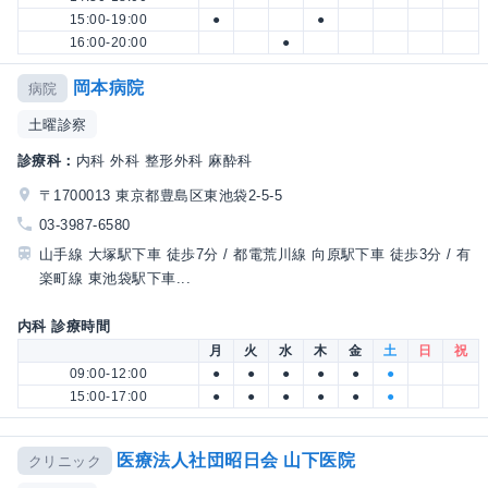
15:00-19:00
●
●
16:00-20:00
●
岡本病院
病院
土曜診察
診療科：
内科 外科 整形外科 麻酔科
〒1700013 東京都豊島区東池袋2-5-5
03-3987-6580
山手線 大塚駅下車 徒歩7分 / 都電荒川線 向原駅下車 徒歩3分 / 有
楽町線 東池袋駅下車...
内科 診療時間
月
火
水
木
金
土
日
祝
09:00-12:00
●
●
●
●
●
●
15:00-17:00
●
●
●
●
●
●
医療法人社団昭日会 山下医院
クリニック