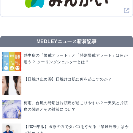
MEDLEYニュース新着記事
熱中症の「警戒アラート」と「特別警戒アラート」は何が
違う？ クーリングシェルターとは？
【日焼け止め④】日焼けは肌に何を起こすのか？
梅雨、台風の時期は片頭痛が起こりやすい？ー天気と片頭
痛の関連とその対策について
【2026年版】医療の力でタバコをやめる「禁煙外来」は今