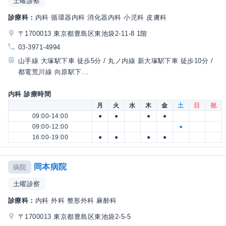
土曜診察
診療科：
内科 循環器内科 消化器内科 小児科 皮膚科
〒1700013 東京都豊島区東池袋2-11-8 1階
03-3971-4994
山手線 大塚駅下車 徒歩5分 / 丸ノ内線 新大塚駅下車 徒歩10分 /
都電荒川線 向原駅下...
内科 診療時間
月
火
水
木
金
土
日
祝
09:00-14:00
●
●
●
●
09:00-12:00
●
16:00-19:00
●
●
●
●
岡本病院
病院
土曜診察
診療科：
内科 外科 整形外科 麻酔科
〒1700013 東京都豊島区東池袋2-5-5