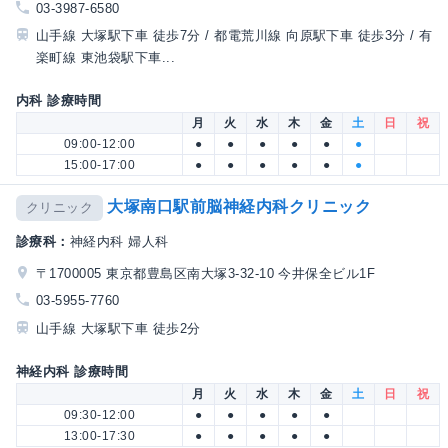
03-3987-6580
山手線 大塚駅下車 徒歩7分 / 都電荒川線 向原駅下車 徒歩3分 / 有
楽町線 東池袋駅下車...
内科 診療時間
月
火
水
木
金
土
日
祝
09:00-12:00
●
●
●
●
●
●
15:00-17:00
●
●
●
●
●
●
大塚南口駅前脳神経内科クリニック
クリニック
診療科：
神経内科 婦人科
〒1700005 東京都豊島区南大塚3-32-10 今井保全ビル1F
03-5955-7760
山手線 大塚駅下車 徒歩2分
神経内科 診療時間
月
火
水
木
金
土
日
祝
09:30-12:00
●
●
●
●
●
13:00-17:30
●
●
●
●
●