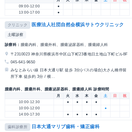
月
火
水
木
金
土
日
祝
09:00-12:00
●
13:00-17:00
●
医療法人社団自然会横浜サトウクリニック
クリニック
土曜診察
診療科：
腫瘍内科、腫瘍外科、腫瘍泌尿器科、腫瘍婦人科
〒2310023 神奈川県横浜市中区山下町23番地日土地山下町ビル8F
045-641-9650
みなとみらい線 日本大通り駅 徒歩 3分(バスの場合)大さん橋停留
所下車 徒歩約 3分 / 横...
腫瘍内科、腫瘍外科、腫瘍泌尿器科、腫瘍婦人科 診療時間
月
火
水
木
金
土
日
祝
10:00-12:30
●
●
●
●
10:00-12:00
●
14:00-17:30
●
●
●
●
日本大通マリブ歯科・矯正歯科
歯科診療所