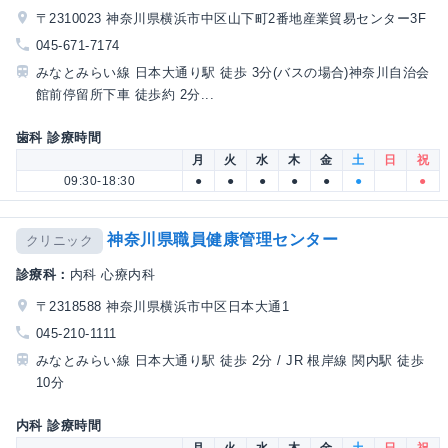
〒2310023 神奈川県横浜市中区山下町2番地産業貿易センター3F
045-671-7174
みなとみらい線 日本大通り駅 徒歩 3分(バスの場合)神奈川自治会
館前停留所下車 徒歩約 2分...
歯科 診療時間
月
火
水
木
金
土
日
祝
09:30-18:30
●
●
●
●
●
●
●
神奈川県職員健康管理センター
クリニック
診療科：
内科 心療内科
〒2318588 神奈川県横浜市中区日本大通1
045-210-1111
みなとみらい線 日本大通り駅 徒歩 2分 / JR 根岸線 関内駅 徒歩
10分
内科 診療時間