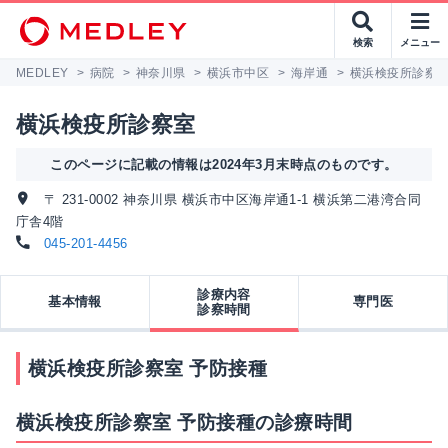
検索
メニュー
MEDLEY
>
病院
>
神奈川県
>
横浜市中区
>
海岸通
>
横浜検疫所診察
横浜検疫所診察室
このページに記載の情報は2024年3月末時点のものです。
〒 231-0002 神奈川県 横浜市中区海岸通1-1 横浜第二港湾合同
庁舎4階
045-201-4456
診療内容
基本情報
専門医
診察時間
横浜検疫所診察室 予防接種
横浜検疫所診察室 予防接種の診療時間