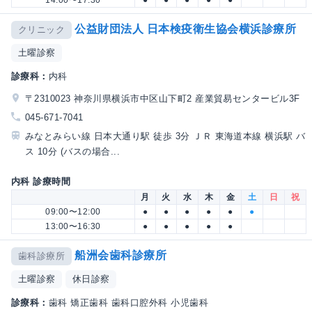
14:00〜17:30
●
●
●
●
●
公益財団法人 日本検疫衛生協会横浜診療所
クリニック
土曜診察
診療科：
内科
〒2310023 神奈川県横浜市中区山下町2 産業貿易センタービル3F
045-671-7041
みなとみらい線 日本大通り駅 徒歩 3分 ＪＲ 東海道本線 横浜駅 バ
ス 10分 (バスの場合...
内科 診療時間
月
火
水
木
金
土
日
祝
09:00〜12:00
●
●
●
●
●
●
13:00〜16:30
●
●
●
●
●
船洲会歯科診療所
歯科診療所
土曜診察
休日診察
診療科：
歯科 矯正歯科 歯科口腔外科 小児歯科