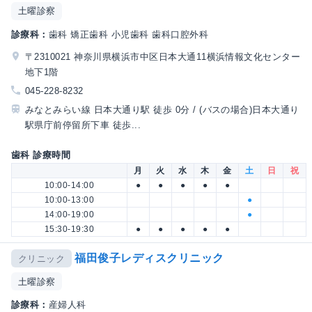
土曜診察
診療科：
歯科 矯正歯科 小児歯科 歯科口腔外科
〒2310021 神奈川県横浜市中区日本大通11横浜情報文化センター
地下1階
045-228-8232
みなとみらい線 日本大通り駅 徒歩 0分 / (バスの場合)日本大通り
駅県庁前停留所下車 徒歩...
歯科 診療時間
月
火
水
木
金
土
日
祝
10:00-14:00
●
●
●
●
●
10:00-13:00
●
14:00-19:00
●
15:30-19:30
●
●
●
●
●
福田俊子レディスクリニック
クリニック
土曜診察
診療科：
産婦人科