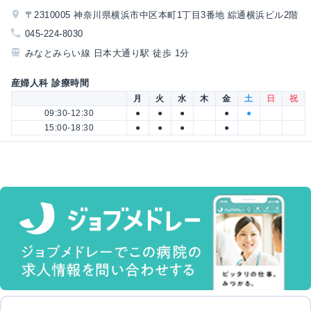
〒2310005 神奈川県横浜市中区本町1丁目3番地 綜通横浜ビル2階
045-224-8030
みなとみらい線 日本大通り駅 徒歩 1分
産婦人科 診療時間
月
火
水
木
金
土
日
祝
09:30-12:30
●
●
●
●
●
15:00-18:30
●
●
●
●