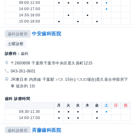
09:00-12:00
●
●
●
●
●
●
14:00-17:00
●
14:30-18:00
●
●
15:00-18:00
●
●
●
中安歯科医院
歯科診療所
土曜診察
診療科：
歯科
〒2600808 千葉県千葉市中央区星久喜町1215
043-261-0601
JR東日本 内房線 千葉駅 バス 15分(バスの場合)星久喜台停留所下
車 徒歩約 1分
歯科 診療時間
月
火
水
木
金
土
日
祝
08:30-11:30
●
●
●
●
●
14:00-17:00
●
●
●
●
斉藤歯科医院
歯科診療所