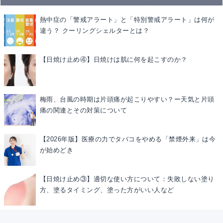
熱中症の「警戒アラート」と「特別警戒アラート」は何が
違う？ クーリングシェルターとは？
【日焼け止め④】日焼けは肌に何を起こすのか？
梅雨、台風の時期は片頭痛が起こりやすい？ー天気と片頭
痛の関連とその対策について
【2026年版】医療の力でタバコをやめる「禁煙外来」は今
が始めどき
【日焼け止め③】適切な使い方について：失敗しない塗り
方、塗るタイミング、塗った方がいい人など