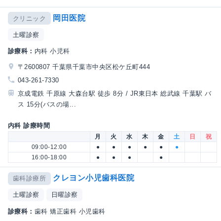
岡田医院
クリニック
土曜診察
診療科：
内科 小児科
〒2600807 千葉県千葉市中央区松ケ丘町444
043-261-7330
京成電鉄 千原線 大森台駅 徒歩 8分 / JR東日本 総武線 千葉駅 バ
ス 15分(バスの場...
内科 診療時間
月
火
水
木
金
土
日
祝
09:00-12:00
●
●
●
●
●
●
16:00-18:00
●
●
●
●
クレヨン小児歯科医院
歯科診療所
土曜診察
日曜診察
診療科：
歯科 矯正歯科 小児歯科