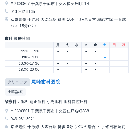
〒2600807 千葉県千葉市中央区松ケ丘町214
043-262-8135
京成電鉄 千原線 大森台駅 徒歩 10分 / JR東日本 総武本線 千葉駅
バス 15分(バス...
歯科 診療時間
月
火
水
木
金
土
日
祝
09:30-11:30
●
●
●
●
10:00-14:00
●
13:30-17:30
●
●
●
●
18:30-20:00
●
●
●
尾崎歯科医院
クリニック
土曜診察
診療科：
歯科 矯正歯科 小児歯科 歯科口腔外科
〒2600801 千葉県千葉市中央区仁戸名町368
043-261-3921
京成電鉄 千原線 大森台駅 徒歩 8分 (バスの場合) 仁戸名郵便局前