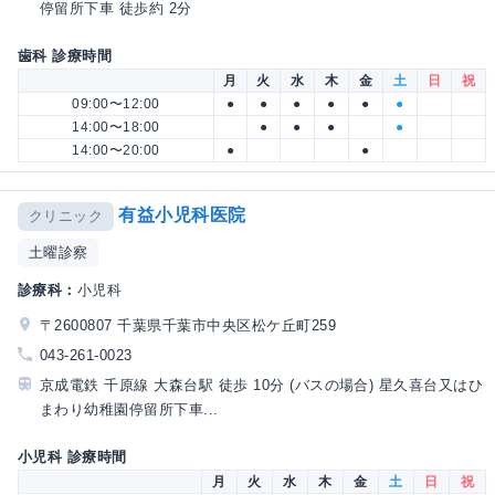
停留所下車 徒歩約 2分
歯科 診療時間
月
火
水
木
金
土
日
祝
09:00〜12:00
●
●
●
●
●
●
14:00〜18:00
●
●
●
●
14:00〜20:00
●
●
有益小児科医院
クリニック
土曜診察
診療科：
小児科
〒2600807 千葉県千葉市中央区松ケ丘町259
043-261-0023
京成電鉄 千原線 大森台駅 徒歩 10分 (バスの場合) 星久喜台又はひ
まわり幼稚園停留所下車...
小児科 診療時間
月
火
水
木
金
土
日
祝