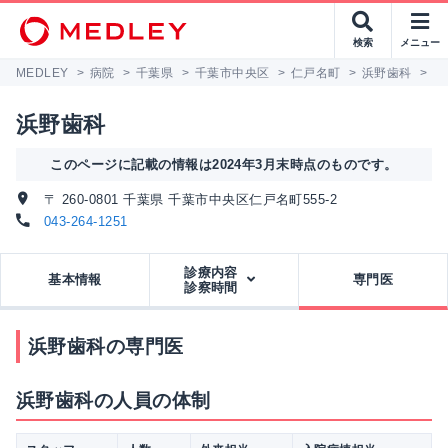
検索
メニュー
MEDLEY
>
病院
>
千葉県
>
千葉市中央区
>
仁戸名町
>
浜野歯科
>
専
浜野歯科
このページに記載の情報は2024年3月末時点のものです。
〒 260-0801 千葉県 千葉市中央区仁戸名町555-2
043-264-1251
診療内容
基本情報
専門医
診察時間
浜野歯科の専門医
浜野歯科の人員の体制