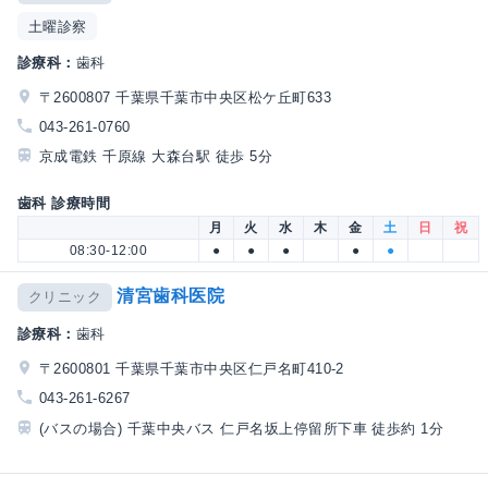
土曜診察
診療科：
歯科
〒2600807 千葉県千葉市中央区松ケ丘町633
043-261-0760
京成電鉄 千原線 大森台駅 徒歩 5分
歯科 診療時間
月
火
水
木
金
土
日
祝
08:30-12:00
●
●
●
●
●
清宮歯科医院
クリニック
診療科：
歯科
〒2600801 千葉県千葉市中央区仁戸名町410-2
043-261-6267
(バスの場合) 千葉中央バス 仁戸名坂上停留所下車 徒歩約 1分