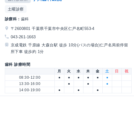
土曜診察
診療科：
歯科
〒2600801 千葉県千葉市中央区仁戸名町553-4
043-261-1663
京成電鉄 千原線 大森台駅 徒歩 10分(バスの場合)仁戸名局前停留
所下車 徒歩約 1分
歯科 診療時間
月
火
水
木
金
土
日
祝
08:30-12:00
●
●
●
●
●
●
13:30-16:00
●
●
●
14:00-19:00
●
●
●