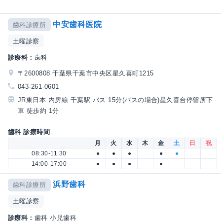
中安歯科医院
歯科診療所
土曜診察
診療科：
歯科
〒2600808 千葉県千葉市中央区星久喜町1215
043-261-0601
JR東日本 内房線 千葉駅 バス 15分(バスの場合)星久喜台停留所下
車 徒歩約 1分
歯科 診療時間
月
火
水
木
金
土
日
祝
08:30-11:30
●
●
●
●
●
14:00-17:00
●
●
●
●
浜野歯科
歯科診療所
土曜診察
診療科：
歯科 小児歯科