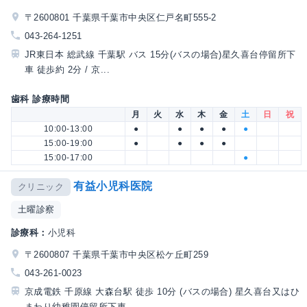
〒2600801 千葉県千葉市中央区仁戸名町555-2
043-264-1251
JR東日本 総武線 千葉駅 バス 15分(バスの場合)星久喜台停留所下
車 徒歩約 2分 / 京...
歯科 診療時間
月
火
水
木
金
土
日
祝
10:00-13:00
●
●
●
●
●
15:00-19:00
●
●
●
●
15:00-17:00
●
有益小児科医院
クリニック
土曜診察
診療科：
小児科
〒2600807 千葉県千葉市中央区松ケ丘町259
043-261-0023
京成電鉄 千原線 大森台駅 徒歩 10分 (バスの場合) 星久喜台又はひ
まわり幼稚園停留所下車...