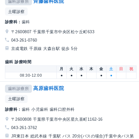
斉藤歯科医院
歯科診療所
土曜診察
診療科：
歯科
〒2600807 千葉県千葉市中央区松ケ丘町633
043-261-0760
京成電鉄 千原線 大森台駅 徒歩 5分
歯科 診療時間
月
火
水
木
金
土
日
祝
08:30-12:00
●
●
●
●
●
高原歯科医院
歯科診療所
土曜診察
診療科：
歯科 小児歯科 歯科口腔外科
〒2600808 千葉県千葉市中央区星久喜町1162-16
043-261-3762
JR東日本 総武本線 千葉駅 バス 20分(バスの場合)千葉中央バス第