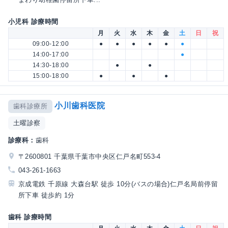
小児科 診療時間
月
火
水
木
金
土
日
祝
09:00-12:00
●
●
●
●
●
●
14:00-17:00
●
14:30-18:00
●
●
15:00-18:00
●
●
●
小川歯科医院
歯科診療所
土曜診察
診療科：
歯科
〒2600801 千葉県千葉市中央区仁戸名町553-4
043-261-1663
京成電鉄 千原線 大森台駅 徒歩 10分(バスの場合)仁戸名局前停留
所下車 徒歩約 1分
歯科 診療時間