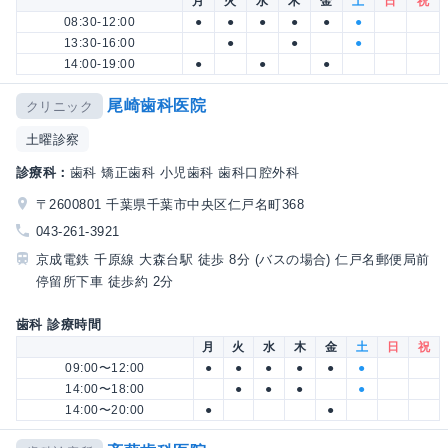
月
火
水
木
金
土
日
祝
08:30-12:00
●
●
●
●
●
●
13:30-16:00
●
●
●
14:00-19:00
●
●
●
尾崎歯科医院
クリニック
土曜診察
診療科：
歯科 矯正歯科 小児歯科 歯科口腔外科
〒2600801 千葉県千葉市中央区仁戸名町368
043-261-3921
京成電鉄 千原線 大森台駅 徒歩 8分 (バスの場合) 仁戸名郵便局前
停留所下車 徒歩約 2分
歯科 診療時間
月
火
水
木
金
土
日
祝
09:00〜12:00
●
●
●
●
●
●
14:00〜18:00
●
●
●
●
14:00〜20:00
●
●