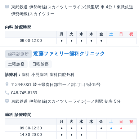
東武鉄道 伊勢崎線(スカイツリーライン)武里駅 車 4分 / 東武鉄道
伊勢崎線(スカイツリー...
内科 診療時間
月
火
水
木
金
土
日
祝
09:00-12:00
●
●
●
●
●
近藤ファミリー歯科クリニック
歯科診療所
土曜診察
日曜診察
診療科：
歯科 小児歯科 歯科口腔外科
〒3440031 埼玉県春日部市一ノ割1丁目4番19号
048-745-8133
東武鉄道 伊勢崎線(スカイツリーライン)一ノ割駅 徒歩 5分
歯科 診療時間
月
火
水
木
金
土
日
祝
09:30-12:30
●
●
●
●
●
●
14:30-20:00
●
●
●