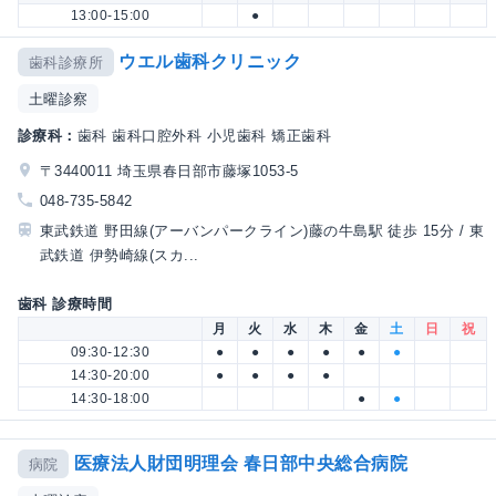
13:00-15:00
●
ウエル歯科クリニック
歯科診療所
土曜診察
診療科：
歯科 歯科口腔外科 小児歯科 矯正歯科
〒3440011 埼玉県春日部市藤塚1053-5
048-735-5842
東武鉄道 野田線(アーバンパークライン)藤の牛島駅 徒歩 15分 / 東
武鉄道 伊勢崎線(スカ...
歯科 診療時間
月
火
水
木
金
土
日
祝
09:30-12:30
●
●
●
●
●
●
14:30-20:00
●
●
●
●
14:30-18:00
●
●
医療法人財団明理会 春日部中央総合病院
病院