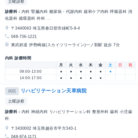
土曜診察
診療科：
内科 腎臓内科 糖尿病・代謝内科 緩和ケア内科 呼吸器科 消
化器科 循環器科 外科 ...
〒3440063 埼玉県春日部市緑町5-9-4
048-736-1221
東武鉄道 伊勢崎線(スカイツリーライン)一ノ割駅 徒歩 7分
内科 診療時間
月
火
水
木
金
土
日
祝
09:00-13:00
●
●
●
●
●
●
14:00-17:00
●
●
●
●
●
リハビリテーション天草病院
病院
土曜診察
診療科：
内科 神経内科 リハビリテーション科 整形外科 歯科 小児歯
科
〒3430002 埼玉県越谷市平方343-1
048-974-1171