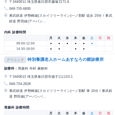
〒3440011 埼玉県春日部市藤塚2171-6
048-735-6800
東武鉄道 伊勢崎線(スカイツリーライン)一ノ割駅 徒歩 20分 / 東武
鉄道 野田線(アーバン...
内科 診療時間
月
火
水
木
金
土
日
祝
09:00-12:00
●
●
●
●
●
●
14:30-18:00
●
●
●
●
特別養護老人ホームあすなろの郷診療所
クリニック
診療科：
胃腸科 外科 麻酔科
〒3440013 埼玉県春日部市銚子口1133-1
048-734-2828
東武鉄道 伊勢崎線(スカイツリーライン)一ノ割駅 車 10分 / 東武鉄
道 野田線(アーバンパ...
胃腸科 診療時間
月
火
水
木
金
土
日
祝