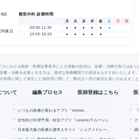
科
番地6
整形外科 診療時間
月
火
水
木
金
土
日
祝
09:00-11:30
●
●
●
●
●
●
 JR東日
14:00-16:30
●
●
●
●
●
ビスにおける医師・医療従事者等による情報の提供は、診断・治療行為ではあり
診断・治療を必要とする方は、適切な医療機関での受診をおすすめいたします
や利用に関して発生した損害等に関して、弊社は一切の責任を負いかねますこ
Yについて
編集プロセス
医師登録はこちら
医
いつもの医療が変わるアプリ「melmo」
「
女性向け生理予測・妊活アプリ「Lalune(ラルーン)」
ク
日本最大級の医療介護求人サイト「ジョブメドレー」
調