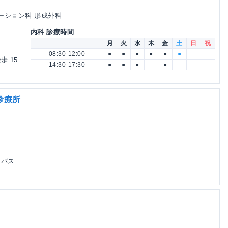
テーション科 形成外科
内科 診療時間
月
火
水
木
金
土
日
祝
08:30-12:00
●
●
●
●
●
●
歩 15
14:30-17:30
●
●
●
●
診療所
 バス