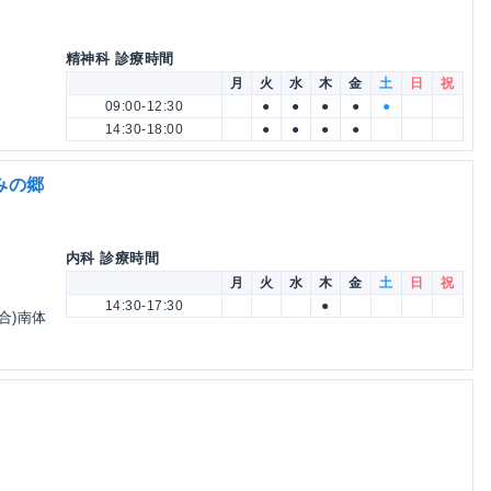
精神科 診療時間
月
火
水
木
金
土
日
祝
09:00-12:30
●
●
●
●
●
14:30-18:00
●
●
●
●
みの郷
内科 診療時間
月
火
水
木
金
土
日
祝
14:30-17:30
●
合)南体