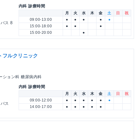
内科 診療時間
月
火
水
木
金
土
日
祝
09:00-13:00
●
●
●
●
●
バス 8
15:00-18:00
●
●
●
15:00-20:00
●
トフルクリニック
テーション科 糖尿病内科
内科 診療時間
月
火
水
木
金
土
日
祝
09:00-12:00
●
●
●
●
●
●
 バス
14:00-17:00
●
●
●
●
●