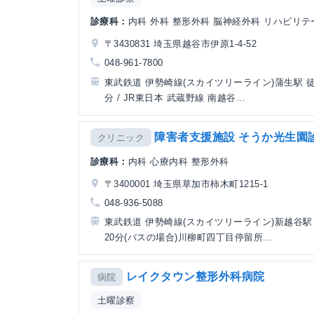
診療科：
内科 外科 整形外科 脳神経外科 リハビリ
〒3430831 埼玉県越谷市伊原1-4-52
048-961-7800
東武鉄道 伊勢崎線(スカイツリーライン)蒲生駅 徒
分 / JR東日本 武蔵野線 南越谷...
障害者支援施設 そうか光生園
クリニック
診療科：
内科 心療内科 整形外科
〒3400001 埼玉県草加市柿木町1215-1
048-936-5088
東武鉄道 伊勢崎線(スカイツリーライン)新越谷駅
20分(バスの場合)川柳町四丁目停留所...
レイクタウン整形外科病院
病院
土曜診察