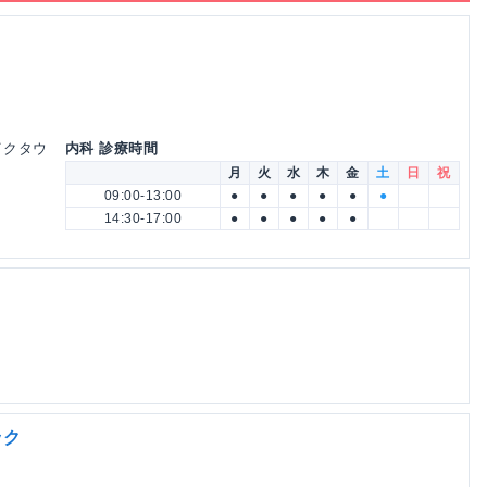
レイクタウ
内科 診療時間
月
火
水
木
金
土
日
祝
09:00-13:00
●
●
●
●
●
●
14:30-17:00
●
●
●
●
●
ック