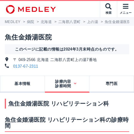
検索
メニュー
MEDLEY
>
病院
>
北海道
>
二海郡八雲町
>
上の湯
>
魚住金婚湯医院
魚住金婚湯医院
このページに記載の情報は2024年3月末時点のものです。
〒 049-2566 北海道 二海郡八雲町上の湯7番地
0137-67-2311
診療内容
基本情報
専門医
診察時間
魚住金婚湯医院 リハビリテーション科
魚住金婚湯医院 リハビリテーション科の診療時
間