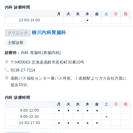
内科 診療時間
月
火
水
木
金
土
日
祝
13:00-14:00
●
柳川内科胃腸科
クリニック
土曜診察
診療科：
内科 胃腸科(胃腸内科)
〒0400063 北海道函館市若松町32番10号
0138-27-7114
函館バス福祉センター裏バス停前。 / 函館駅よりガス会社方面に
徒歩10分。
内科 診療時間
月
火
水
木
金
土
日
祝
9:00-12:00
●
●
●
●
●
9:00-12:30
●
13:30-17:30
●
●
●
●
●