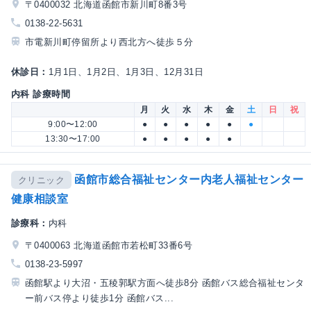
〒0400032 北海道函館市新川町8番3号
0138-22-5631
市電新川町停留所より西北方へ徒歩５分
休診日：
1月1日、1月2日、1月3日、12月31日
内科 診療時間
月
火
水
木
金
土
日
祝
9:00〜12:00
●
●
●
●
●
●
13:30〜17:00
●
●
●
●
●
函館市総合福祉センター内老人福祉センター
クリニック
健康相談室
診療科：
内科
〒0400063 北海道函館市若松町33番6号
0138-23-5997
函館駅より大沼・五稜郭駅方面へ徒歩8分 函館バス総合福祉センタ
ー前バス停より徒歩1分 函館バス...