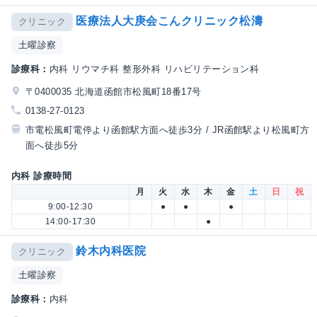
医療法人大庚会こんクリニック松濤
クリニック
土曜診察
診療科：
内科 リウマチ科 整形外科 リハビリテーション科
〒0400035 北海道函館市松風町18番17号
0138-27-0123
市電松風町電停より函館駅方面へ徒歩3分 / JR函館駅より松風町方
面へ徒歩5分
内科 診療時間
月
火
水
木
金
土
日
祝
9:00-12:30
●
●
●
14:00-17:30
●
鈴木内科医院
クリニック
土曜診察
診療科：
内科