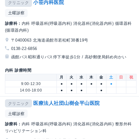
小笹内科医院
クリニック
土曜診察
診療科：
内科 呼吸器科(呼吸器内科) 消化器科(消化器内科) 循環器科
(循環器内科)
〒0400063 北海道函館市若松町38番19号
0138-22-6856
函館バス昭和通りバス停下車徒歩1分 / 高砂郵便局斜め向かい
内科 診療時間
月
火
水
木
金
土
日
祝
9:00-12:30
●
●
●
●
●
●
14:00-18:00
●
●
●
●
医療法人社団山樹会平山医院
クリニック
土曜診察
診療科：
内科 呼吸器科(呼吸器内科) 消化器科(消化器内科) 整形外科
リハビリテーション科