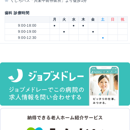
くしろバス「共栄中前停留所」より徒歩1分
歯科 診療時間
月
火
水
木
金
土
日
祝
9:00-18:00
●
●
●
9:00-19:00
●
●
9:00-12:30
●