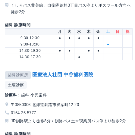
くしろバス豊美線、自衛隊線桂3丁目バス停よりポスフール方向へ
徒歩2分
歯科 診療時間
月
火
水
木
金
土
日
祝
9:30-12:30
●
●
●
●
●
9:30-13:30
●
14:30-19:30
●
●
●
●
14:30-17:30
●
医療法人社団 中谷歯科医院
歯科診療所
土曜診察
診療科：
歯科 小児歯科
〒0850006 北海道釧路市双葉町12-20
0154-25-5777
JR釧路駅より徒歩8分 / 釧路バス土木現業所バス停より徒歩2分
歯科 診療時間