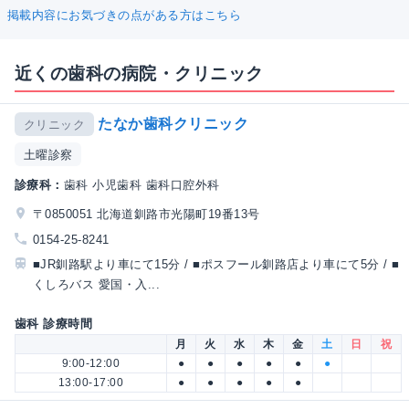
掲載内容にお気づきの点がある方はこちら
近くの歯科の病院・クリニック
たなか歯科クリニック
クリニック
土曜診察
診療科：
歯科 小児歯科 歯科口腔外科
〒0850051 北海道釧路市光陽町19番13号
0154-25-8241
■JR釧路駅より車にて15分 / ■ポスフール釧路店より車にて5分 / ■
くしろバス 愛国・入...
歯科 診療時間
月
火
水
木
金
土
日
祝
9:00-12:00
●
●
●
●
●
●
13:00-17:00
●
●
●
●
●