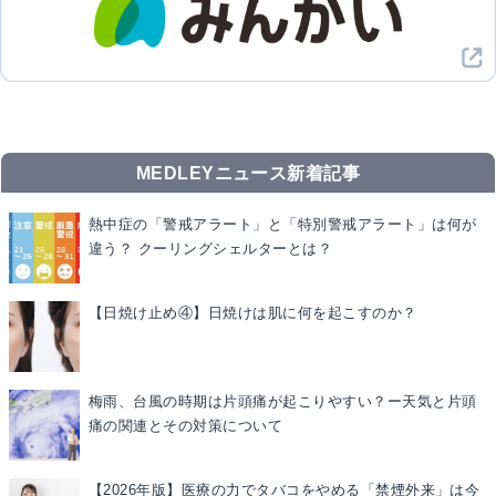
MEDLEYニュース新着記事
熱中症の「警戒アラート」と「特別警戒アラート」は何が
違う？ クーリングシェルターとは？
【日焼け止め④】日焼けは肌に何を起こすのか？
梅雨、台風の時期は片頭痛が起こりやすい？ー天気と片頭
痛の関連とその対策について
【2026年版】医療の力でタバコをやめる「禁煙外来」は今