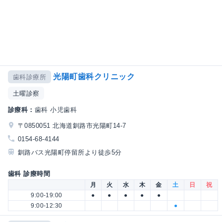
光陽町歯科クリニック
歯科診療所
土曜診察
診療科：
歯科 小児歯科
〒0850051 北海道釧路市光陽町14-7
0154-68-4144
釧路バス光陽町停留所より徒歩5分
歯科 診療時間
月
火
水
木
金
土
日
祝
9:00-19:00
●
●
●
●
●
9:00-12:30
●