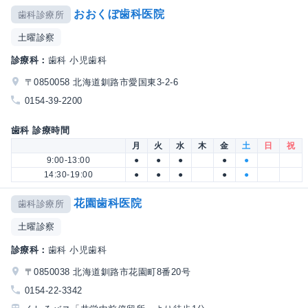
おおくぼ歯科医院
歯科診療所
土曜診察
診療科：
歯科 小児歯科
〒0850058 北海道釧路市愛国東3-2-6
0154-39-2200
歯科 診療時間
月
火
水
木
金
土
日
祝
9:00-13:00
●
●
●
●
●
14:30-19:00
●
●
●
●
●
花園歯科医院
歯科診療所
土曜診察
診療科：
歯科 小児歯科
〒0850038 北海道釧路市花園町8番20号
0154-22-3342