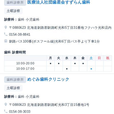
医療法人社団歯星会すずらん歯科
歯科診療所
土曜診察
診療科：
歯科 小児歯科
〒0880623 北海道釧路郡釧路町光和5丁目31番地フクハラ光和店内
0154-38-8841
釧路バス100番(ポスフール線)光和6丁目バス亭より下車1分
歯科 診療時間
月
火
水
木
金
土
日
祝
10:00-20:00
●
●
●
●
10:00-17:00
●
●
めぐみ歯科クリニック
歯科診療所
土曜診察
診療科：
歯科 小児歯科
〒0880623 北海道釧路郡釧路町光和3丁目15番地1号
0154-38-3033