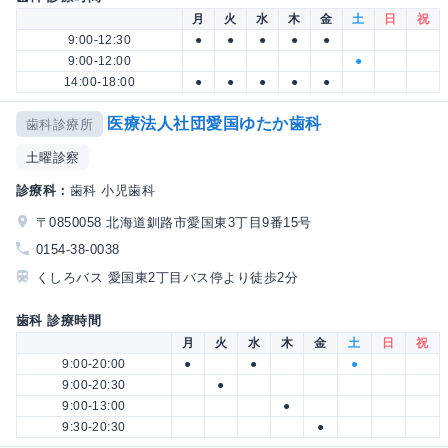
月
火
水
木
金
土
日
祝
9:00-12:30
●
●
●
●
●
9:00-12:00
●
14:00-18:00
●
●
●
●
●
医療法人社団愛国ゆたか歯科
歯科診療所
土曜診察
診療科：
歯科 小児歯科
〒0850058 北海道釧路市愛国東3丁目9番15号
0154-38-0038
くしろバス 愛国東2丁目バス停より徒歩2分
歯科 診療時間
月
火
水
木
金
土
日
祝
9:00-20:00
●
●
●
9:00-20:30
●
9:00-13:00
●
9:30-20:30
●