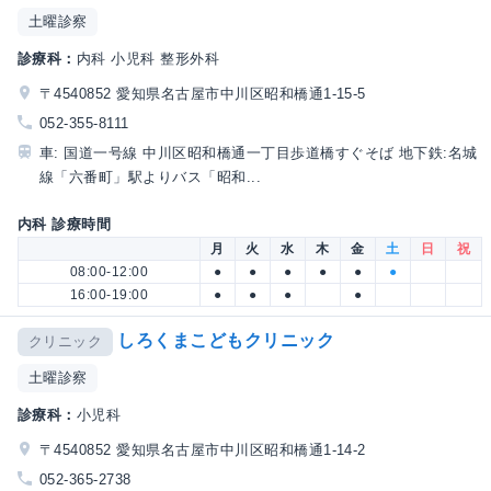
土曜診察
診療科：
内科 小児科 整形外科
〒4540852 愛知県名古屋市中川区昭和橋通1-15-5
052-355-8111
車: 国道一号線 中川区昭和橋通一丁目歩道橋すぐそば 地下鉄:名城
線「六番町」駅よりバス「昭和...
内科 診療時間
月
火
水
木
金
土
日
祝
08:00-12:00
●
●
●
●
●
●
16:00-19:00
●
●
●
●
しろくまこどもクリニック
クリニック
土曜診察
診療科：
小児科
〒4540852 愛知県名古屋市中川区昭和橋通1-14-2
052-365-2738