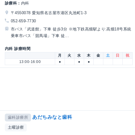
診療科：
内科
〒4550078 愛知県名古屋市港区丸池町1-3
052-659-7730
市バス「武道館」下車 徒歩3分 ※地下鉄高畑駅より:高畑18号系統
乗車市バス「競馬場」下車 徒...
内科 診療時間
月
火
水
木
金
土
日
祝
13:00-16:00
●
●
●
あだちみなと歯科
歯科診療所
土曜診察