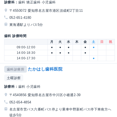
診療科：
歯科 矯正歯科 小児歯科
〒4550072 愛知県名古屋市港区須成町2丁目11
052-651-4180
東海通駅よりバス5分
歯科 診療時間
月
火
水
木
金
土
日
祝
09:00-12:00
●
●
●
●
●
14:00-18:30
●
●
●
●
14:00-17:30
●
たかはし歯科医院
歯科診療所
土曜診察
診療科：
歯科 小児歯科
〒4540856 愛知県名古屋市中川区小碓通2-39
052-654-4854
名古屋市営バス六番町バス停より乗車中野新町バス停下車南方へ
徒歩5分