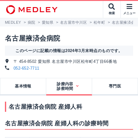
検索
メニュー
MEDLEY
>
病院
>
愛知県
>
名古屋市中川区
>
松年町
>
名古屋掖済会
名古屋掖済会病院
このページに記載の情報は2024年3月末時点のものです。
〒 454-8502 愛知県 名古屋市中川区松年町4丁目66番地
052-652-7711
診療内容
基本情報
専門医
診察時間
名古屋掖済会病院 産婦人科
名古屋掖済会病院 産婦人科の診療時間