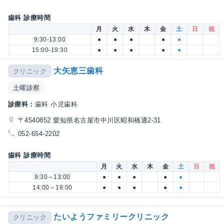
歯科 診療時間
月
火
水
木
金
土
日
祝
9:30-13:00
●
●
●
●
●
15:00-19:30
●
●
●
●
●
大矢恵三歯科
クリニック
土曜診察
診療科：
歯科 小児歯科
〒4540852 愛知県名古屋市中川区昭和橋通2-31
052-654-2202
歯科 診療時間
月
火
水
木
金
土
日
祝
9:30～13:00
●
●
●
●
●
14:00～18:00
●
●
●
●
●
たいようファミリークリニック
クリニック