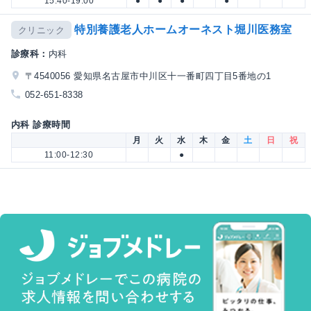
15:40-19:00
●
●
●
●
特別養護老人ホームオーネスト堀川医務室
クリニック
診療科：
内科
〒4540056 愛知県名古屋市中川区十一番町四丁目5番地の1
052-651-8338
内科 診療時間
月
火
水
木
金
土
日
祝
11:00-12:30
●