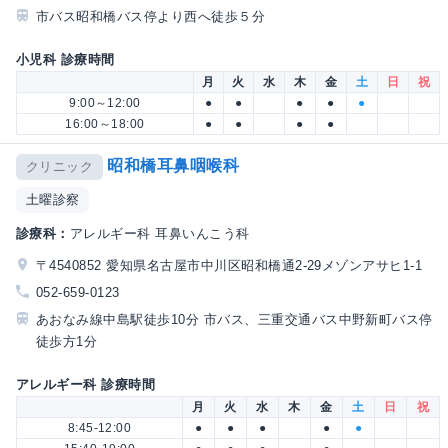
市バス昭和橋バス停より西へ徒歩５分
小児科 診療時間
月
火
水
木
金
土
日
祝
9:00～12:00
●
●
●
●
●
16:00～18:00
●
●
●
●
昭和橋耳鼻咽喉科
クリニック
土曜診察
診療科：
アレルギー科 耳鼻いんこう科
〒4540852 愛知県名古屋市中川区昭和橋通2-29メゾンアサヒ1-1
052-659-0123
あおなみ線中島駅徒歩10分 市バス、三重交通バス中野新町バス停
徒歩方1分
アレルギー科 診療時間
月
火
水
木
金
土
日
祝
8:45-12:00
●
●
●
●
●