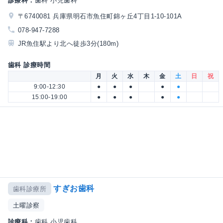
診療科：
歯科 小児歯科
〒6740081 兵庫県明石市魚住町錦ヶ丘4丁目1-10-101A
078-947-7288
JR魚住駅より北へ徒歩3分(180m)
歯科 診療時間
月
火
水
木
金
土
日
祝
9:00-12:30
●
●
●
●
●
15:00-19:00
●
●
●
●
●
すぎお歯科
歯科診療所
土曜診察
診療科：
歯科 小児歯科