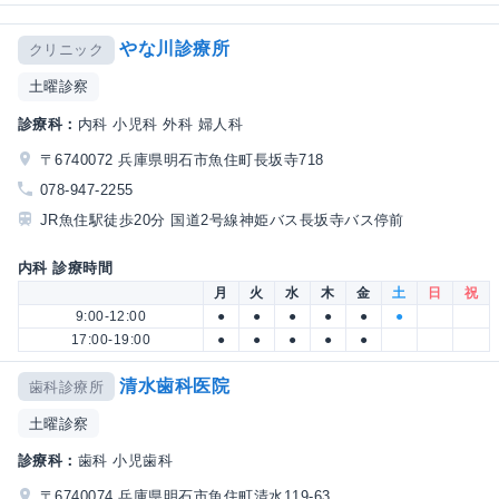
やな川診療所
クリニック
土曜診察
診療科：
内科 小児科 外科 婦人科
〒6740072 兵庫県明石市魚住町長坂寺718
078-947-2255
JR魚住駅徒歩20分 国道2号線神姫バス長坂寺バス停前
内科 診療時間
月
火
水
木
金
土
日
祝
9:00-12:00
●
●
●
●
●
●
17:00-19:00
●
●
●
●
●
清水歯科医院
歯科診療所
土曜診察
診療科：
歯科 小児歯科
〒6740074 兵庫県明石市魚住町清水119-63