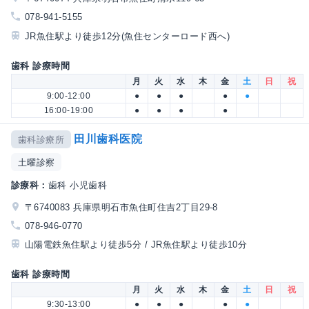
078-941-5155
JR魚住駅より徒歩12分(魚住センターロード西へ)
歯科 診療時間
月
火
水
木
金
土
日
祝
9:00-12:00
●
●
●
●
●
16:00-19:00
●
●
●
●
田川歯科医院
歯科診療所
土曜診察
診療科：
歯科 小児歯科
〒6740083 兵庫県明石市魚住町住吉2丁目29-8
078-946-0770
山陽電鉄魚住駅より徒歩5分 / JR魚住駅より徒歩10分
歯科 診療時間
月
火
水
木
金
土
日
祝
9:30-13:00
●
●
●
●
●