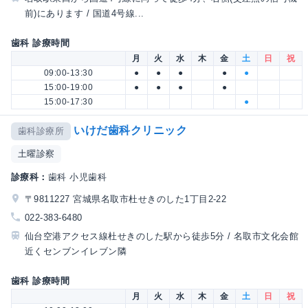
前)にあります / 国道4号線...
歯科 診療時間
月
火
水
木
金
土
日
祝
09:00-13:30
●
●
●
●
●
15:00-19:00
●
●
●
●
15:00-17:30
●
いけだ歯科クリニック
歯科診療所
土曜診察
診療科：
歯科 小児歯科
〒9811227 宮城県名取市杜せきのした1丁目2-22
022-383-6480
仙台空港アクセス線杜せきのした駅から徒歩5分 / 名取市文化会館
近くセンブンイレブン隣
歯科 診療時間
月
火
水
木
金
土
日
祝