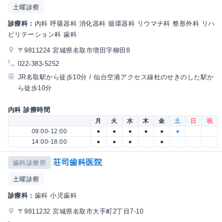
土曜診察
診療科：
内科 呼吸器科 消化器科 循環器科 リウマチ科 整形外科 リハ
ビリテーション科 歯科
〒9811224 宮城県名取市増田字柳田8
022-383-5252
JR名取駅から徒歩10分 / 仙台空港アクセス線杜のせきのした駅か
ら徒歩10分
内科 診療時間
月
火
水
木
金
土
日
祝
09:00-12:00
●
●
●
●
●
●
14:00-18:00
●
●
●
●
荘司歯科医院
歯科診療所
土曜診察
診療科：
歯科 小児歯科
〒9811232 宮城県名取市大手町2丁目7-10