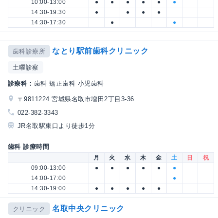
10:00-13:00
●
●
●
●
●
●
14:30-19:30
●
●
●
●
14:30-17:30
●
●
なとり駅前歯科クリニック
歯科診療所
土曜診察
診療科：
歯科 矯正歯科 小児歯科
〒9811224 宮城県名取市増田2丁目3-36
022-382-3343
JR名取駅東口より徒歩1分
歯科 診療時間
月
火
水
木
金
土
日
祝
09:00-13:00
●
●
●
●
●
●
14:00-17:00
●
14:30-19:00
●
●
●
●
●
名取中央クリニック
クリニック