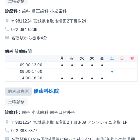
土曜診察
診療科：
歯科 矯正歯科 小児歯科
〒9811224 宮城県名取市増田2丁目6-24
022-384-6338
名取駅から徒歩4分
歯科 診療時間
月
火
水
木
金
土
日
祝
09:00-13:00
●
●
●
●
●
09:00-17:00
●
14:00-18:30
●
●
●
●
●
優歯科医院
歯科診療所
土曜診察
診療科：
歯科 小児歯科 歯科口腔外科
〒9811224 宮城県名取市増田2丁目3-39 アンソレイユ名取 1F
022-383-7377
名取駅東口から国道4号線に向って徒歩4分、右側(交差点の信号機