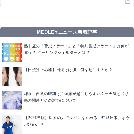
MEDLEYニュース新着記事
熱中症の「警戒アラート」と「特別警戒アラート」は何が
違う？ クーリングシェルターとは？
【日焼け止め④】日焼けは肌に何を起こすのか？
梅雨、台風の時期は片頭痛が起こりやすい？ー天気と片頭
痛の関連とその対策について
【2026年版】医療の力でタバコをやめる「禁煙外来」は今
が始めどき