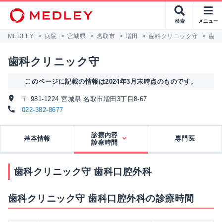
検索
メニュー
MEDLEY
>
病院
>
宮城県
>
名取市
>
増田
>
歯科クリニック守
>
歯科
歯科クリニック守
このページに記載の情報は2024年3月末時点のものです。
〒 981-1224 宮城県 名取市増田3丁目8-67
022-382-8677
診療内容
基本情報
専門医
診察時間
歯科クリニック守 歯科口腔外科
歯科クリニック守 歯科口腔外科の診療時間