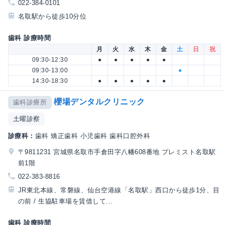
022-384-0101
名取駅から徒歩10分位
歯科 診療時間
月
火
水
木
金
土
日
祝
09:30-12:30
●
●
●
●
●
09:30-13:00
●
14:30-18:30
●
●
●
●
●
櫻場デンタルクリニック
歯科診療所
土曜診察
診療科：
歯科 矯正歯科 小児歯科 歯科口腔外科
〒9811231 宮城県名取市手倉田字八幡608番地 プレミスト名取駅
前1階
022-383-8816
JR東北本線、常磐線、仙台空港線「名取駅」西口から徒歩1分、目
の前 / 生協駐車場を賃借して...
歯科 診療時間