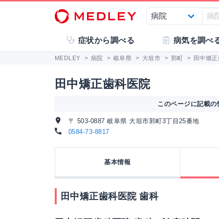
症状から調べる
病気を調べ
MEDLEY
>
病院
>
岐阜県
>
大垣市
>
郭町
>
田中矯正
田中矯正歯科医院
このページに記載の情
〒 503-0887 岐阜県 大垣市郭町3丁目25番地
0584-73-8817
基本情報
田中矯正歯科医院 歯科