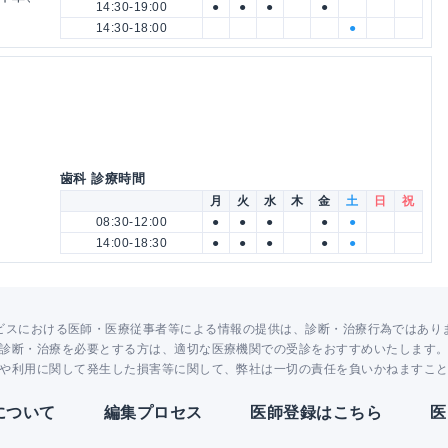
14:30-19:00
●
●
●
●
14:30-18:00
●
歯科 診療時間
月
火
水
木
金
土
日
祝
08:30-12:00
●
●
●
●
●
14:00-18:30
●
●
●
●
●
ビスにおける医師・医療従事者等による情報の提供は、診断・治療行為ではあり
診断・治療を必要とする方は、適切な医療機関での受診をおすすめいたします
や利用に関して発生した損害等に関して、弊社は一切の責任を負いかねますこ
Yについて
編集プロセス
医師登録はこちら
医