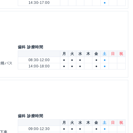
14:30-17:00
●
歯科 診療時間
月
火
水
木
金
土
日
祝
08:30-12:00
●
●
●
●
●
大橋バス
14:00-18:00
●
●
●
●
●
歯科 診療時間
月
火
水
木
金
土
日
祝
09:00-12:30
●
●
●
●
●
停下車、