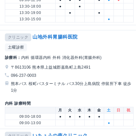
09:00-12:30
●
●
●
●
●
●
13:30-18:00
●
●
13:30-19:00
●
●
13:30-15:00
●
山地外科胃腸科医院
クリニック
土曜診察
診療科：
内科 循環器内科 外科 消化器外科(胃腸外科)
〒8613106 熊本県上益城郡嘉島町上島2491
096-237-0003
熊本バス 桜町バスターミナル バス30分上島病院 停留所下車 徒歩
1分
内科 診療時間
月
火
水
木
金
土
日
祝
09:00-18:00
●
●
●
●
●
09:00-13:00
●
いちょうの森クリニック
クリニック