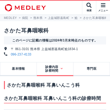
検索
メニュー
MEDLEY
>
病院
>
熊本県
>
上益城郡嘉島町
>
鯰
>
さかた耳鼻咽喉科
さかた耳鼻咽喉科
このページに記載の情報は2024年3月末時点のものです。
〒 861-3101 熊本県 上益城郡嘉島町鯰1834-1
096-237-4133
診療内容
基本情報
専門医
診察時間
さかた耳鼻咽喉科 耳鼻いんこう科
さかた耳鼻咽喉科 耳鼻いんこう科の診療時間