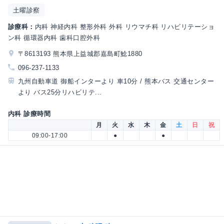
土曜診察
診療科：
内科 神経内科 整形外科 外科 リウマチ科 リハビリテーショ
ン科 循環器内科 歯科口腔外科
〒8613193 熊本県上益城郡嘉島町鯰1880
096-237-1133
九州自動車道 御船インターより 車10分 / 熊本バス 交通センター
より バス25分リハビリテ...
内科 診療時間
月
火
水
木
金
土
日
祝
09:00-17:00
●
●