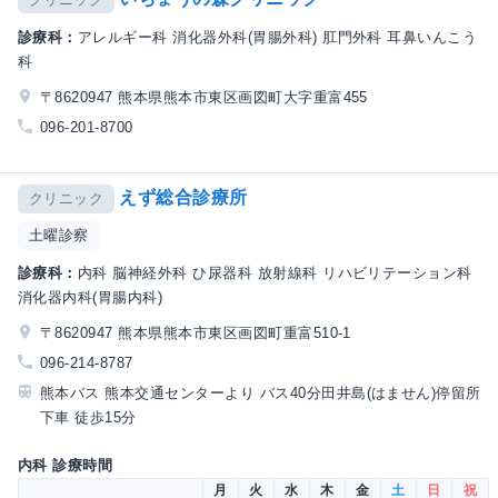
診療科：
アレルギー科 消化器外科(胃腸外科) 肛門外科 耳鼻いんこう
科
〒8620947 熊本県熊本市東区画図町大字重富455
096-201-8700
えず総合診療所
クリニック
土曜診察
診療科：
内科 脳神経外科 ひ尿器科 放射線科 リハビリテーション科
消化器内科(胃腸内科)
〒8620947 熊本県熊本市東区画図町重富510-1
096-214-8787
熊本バス 熊本交通センターより バス40分田井島(はません)停留所
下車 徒歩15分
内科 診療時間
月
火
水
木
金
土
日
祝