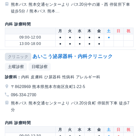
熊本バス 熊本交通センターより バス20分中の瀬・西 停留所下車
徒歩5分 / 熊本バス 熊本...
内科 診療時間
月
火
水
木
金
土
日
祝
09:00-12:00
●
●
●
●
●
●
13:00-18:00
●
●
●
●
●
あいこう泌尿器科・内科クリニック
クリニック
土曜診察
日曜診察
診療科：
内科 皮膚科 ひ尿器科 性病科 アレルギー科
〒8620969 熊本県熊本市南区良町1-22-5
096-334-2700
熊本バス 熊本交通センターより バス20分良町 停留所下車 徒歩7
分
内科 診療時間
月
火
水
木
金
土
日
祝