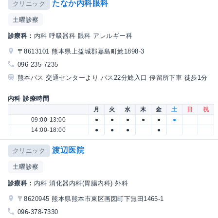
たなか内科眼科
クリニック
土曜診察
診療科：
内科 呼吸器科 眼科 アレルギー科
〒8613101 熊本県上益城郡嘉島町鯰1898-3
096-235-7235
熊本バス 交通センターより バス22分鯰入口 停留所下車 徒歩1分
内科 診療時間
月
火
水
木
金
土
日
祝
09:00-13:00
●
●
●
●
●
●
14:00-18:00
●
●
●
●
渡辺医院
クリニック
土曜診察
診療科：
内科 消化器内科(胃腸内科) 外科
〒8620945 熊本県熊本市東区画図町下無田1465-1
096-378-7330