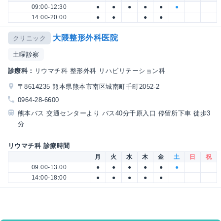
09:00-12:30
●
●
●
●
●
●
14:00-20:00
●
●
●
●
大隈整形外科医院
クリニック
土曜診察
診療科：
リウマチ科 整形外科 リハビリテーション科
〒8614235 熊本県熊本市南区城南町千町2052-2
0964-28-6600
熊本バス 交通センターより バス40分千原入口 停留所下車 徒歩3
分
リウマチ科 診療時間
月
火
水
木
金
土
日
祝
09:00-13:00
●
●
●
●
●
●
14:00-18:00
●
●
●
●
●